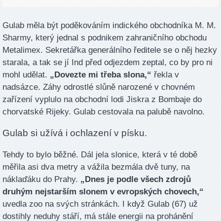
Gulab měla být poděkováním indického obchodníka M. M.
Sharmy, který jednal s podnikem zahraničního obchodu
Metalimex. Sekretářka generálního ředitele se o něj hezky
starala, a tak se jí Ind před odjezdem zeptal, co by pro ni
mohl udělat.
„Dovezte mi třeba slona,“
řekla v
nadsázce. Záhy odrostlé slůně narozené v chovném
zařízení vyplulo na obchodní lodi Jiskra z Bombaje do
chorvatské Rijeky. Gulab cestovala na palubě navolno.
Gulab si užívá i ochlazení v písku.
Tehdy to bylo běžné. Dál jela slonice, která v té době
měřila asi dva metry a vážila bezmála dvě tuny, na
náklaďáku do Prahy.
„Dnes je podle všech zdrojů
druhým nejstarším slonem v evropských chovech,“
uvedla zoo na svých stránkách. I když Gulab (67) už
dostihly neduhy stáří, má stále energii na prohánění