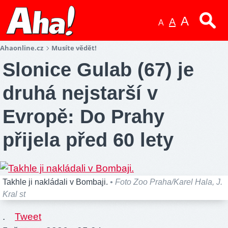
A
A
A
Ahaonline.cz
Musíte vědět!
Slonice Gulab (67) je
druhá nejstarší v
Evropě: Do Prahy
přijela před 60 lety
Takhle ji nakládali v Bombaji.
• Foto Zoo Praha/Karel Hala, J.
Kral st
.
Tweet