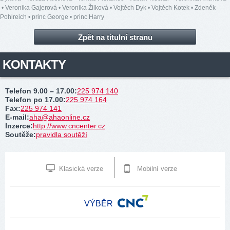
•
Veronika Gajerová
•
Veronika Žilková
•
Vojtěch Dyk
•
Vojtěch Kotek
•
Zdeněk
Pohlreich
•
princ George
•
princ Harry
Zpět na titulní stranu
KONTAKTY
Telefon 9.00 – 17.00
:
225 974 140
Telefon po 17.00
:
225 974 164
Fax
:
225 974 141
E-mail
:
aha@ahaonline.cz
Inzerce
:
http://www.cncenter.cz
Soutěže
:
pravidla soutěží
Klasická verze
Mobilní verze
VÝBĚR