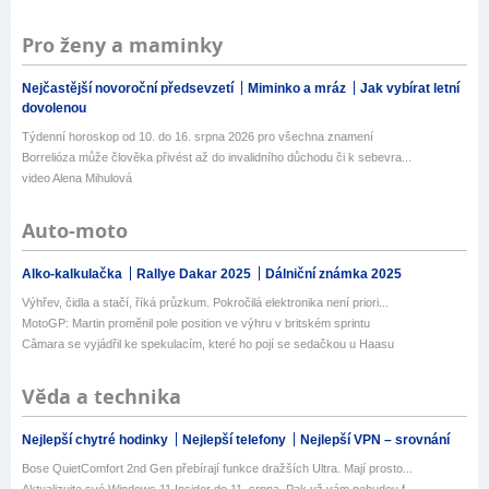
Pro ženy a maminky
Nejčastější novoroční předsevzetí
Miminko a mráz
Jak vybírat letní
dovolenou
Týdenní horoskop od 10. do 16. srpna 2026 pro všechna znamení
Borrelióza může člověka přivést až do invalidního důchodu či k sebevra...
video Alena Mihulová
Auto-moto
Alko-kalkulačka
Rallye Dakar 2025
Dálniční známka 2025
Výhřev, čidla a stačí, říká průzkum. Pokročilá elektronika není priori...
MotoGP: Martin proměnil pole position ve výhru v britském sprintu
Câmara se vyjádřil ke spekulacím, které ho pojí se sedačkou u Haasu
Věda a technika
Nejlepší chytré hodinky
Nejlepší telefony
Nejlepší VPN – srovnání
Bose QuietComfort 2nd Gen přebírají funkce dražších Ultra. Mají prosto...
Aktualizujte své Windows 11 Insider do 11. srpna. Pak už vám nebudou f...