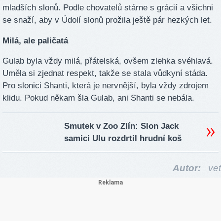
mladších slonů. Podle chovatelů stárne s grácií a všichni
se snaží, aby v Údolí slonů prožila ještě pár hezkých let.
Milá, ale paličatá
Gulab byla vždy milá, přátelská, ovšem zlehka svéhlavá.
Uměla si zjednat respekt, takže se stala vůdkyní stáda.
Pro slonici Shanti, která je nervnější, byla vždy zdrojem
klidu. Pokud někam šla Gulab, ani Shanti se nebála.
Smutek v Zoo Zlín: Slon Jack
samici Ulu rozdrtil hrudní koš
Autor:
vet