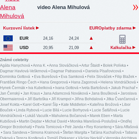
video Alena Mihulová
Kurzovní lístek
EUROplatby zdarma
EUR
24,16
24,24
USD
20,95
21,09
Kalkulačka
Známé celebrity
Agáta Hanychová
•
Anna K.
•
Anna Slováčková
•
Artur Štaidl
•
Bolek Polívka
•
Dagmar Havlová-Veškrnová
•
Dagmar Patrasová
•
Daniela Písařovicová
•
Dominika Gottová
•
Eva Burešová
•
Eva Samková
•
Felix Slováček
•
Filip Blažek
•
František Ringo Čech
•
Hana Gregorová
•
Hana Zagorová
•
Helena Vondráčková
•
Hynek Čermák
•
Iva Kubelková
•
Ivana Gottová
•
Iveta Bartošová
•
Jakub Prachař
•
Jan Čenský
•
Jan Kraus
•
Jana Adamcová Nováková
•
Jana Boušková
•
Jaroslava
Obermaierová
•
Jiří Bartoška
•
Jiří Krampol
•
Jiřina Bohdalová
•
Jitka Čvančarová
•
Josef Kokta
•
Karel Gott
•
Karel Šíp
•
Kate Middleton
•
Kateřina Brožová
•
Libor
Bouček
•
Linda Rybová
•
Lucie Bílá
•
Lucie Borhyová
•
Lucie Šafářová
•
Lucie
Vondráčková
•
Lukáš Vaculík
•
Mahulena Bočanová
•
Marek Eben
•
Marta
Kubišová
•
Martin Dejdar
•
Michal David
•
Monika Marešová-Poslušná
•
Ondřej
Gregor Brzobohatý
•
Pavla Tomicová
•
Petr Janda
•
Rey Koranteng
•
Sára Affašová
•
Sara Sandeva
•
Simona Krainová
•
Štefan Margita
•
Taťána Kuchařová
•
Tatiana
Dyková
•
Tereza Kostková
•
Tomáš Plekanec
•
Václav Neckář
•
Veronika Arichteva