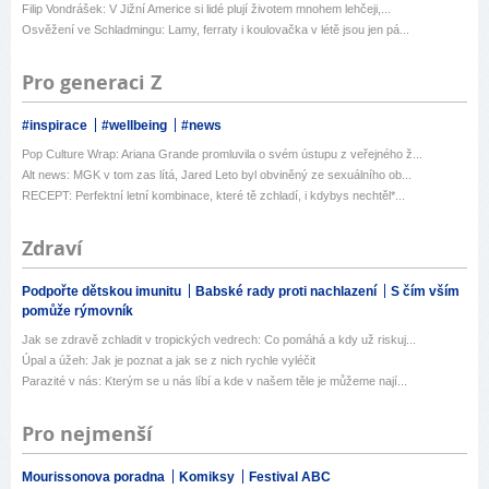
Filip Vondrášek: V Jižní Americe si lidé plují životem mnohem lehčeji,...
Osvěžení ve Schladmingu: Lamy, ferraty i koulovačka v létě jsou jen pá...
Pro generaci Z
#inspirace
#wellbeing
#news
Pop Culture Wrap: Ariana Grande promluvila o svém ústupu z veřejného ž...
Alt news: MGK v tom zas lítá, Jared Leto byl obviněný ze sexuálního ob...
RECEPT: Perfektní letní kombinace, které tě zchladí, i kdybys nechtěl*...
Zdraví
Podpořte dětskou imunitu
Babské rady proti nachlazení
S čím vším
pomůže rýmovník
Jak se zdravě zchladit v tropických vedrech: Co pomáhá a kdy už riskuj...
Úpal a úžeh: Jak je poznat a jak se z nich rychle vyléčit
Parazité v nás: Kterým se u nás líbí a kde v našem těle je můžeme nají...
Pro nejmenší
Mourissonova poradna
Komiksy
Festival ABC