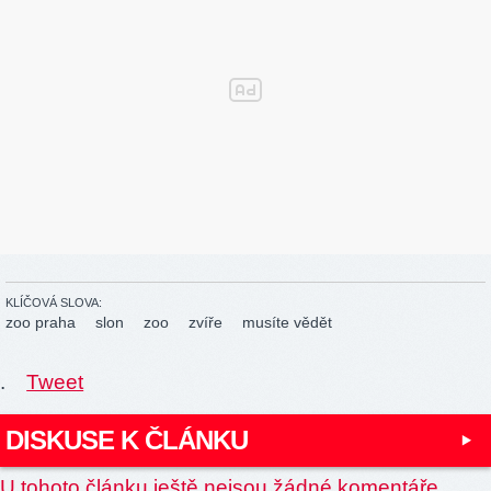
KLÍČOVÁ SLOVA:
zoo praha
slon
zoo
zvíře
musíte vědět
.
Tweet
DISKUSE K ČLÁNKU
U tohoto článku ještě nejsou žádné komentáře.