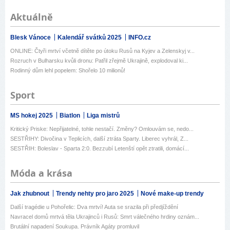
Aktuálně
Blesk Vánoce
Kalendář svátků 2025
INFO.cz
ONLINE: Čtyři mrtví včetně dítěte po útoku Rusů na Kyjev a Zelenskyj v...
Rozruch v Bulharsku kvůli dronu: Patřil zřejmě Ukrajině, explodoval ki...
Rodinný dům lehl popelem: Shořelo 10 milionů!
Sport
MS hokej 2025
Biatlon
Liga mistrů
Kritický Priske: Nepřijatelné, tohle nestačí. Změny? Omlouvám se, nedo...
SESTŘIHY: Divočina v Teplicích, další ztráta Sparty. Liberec vyhrál, Z...
SESTŘIH: Boleslav - Sparta 2:0. Bezzubí Letenští opět ztratili, domácí...
Móda a krása
Jak zhubnout
Trendy nehty pro jaro 2025
Nové make-up trendy
Další tragédie u Pohořelic: Dva mrtví! Auta se srazila při předjíždění
Navracel domů mrtvá těla Ukrajinců i Rusů: Smrt válečného hrdiny oznám...
Brutální napadení Soukupa. Právník Agáty promluvil