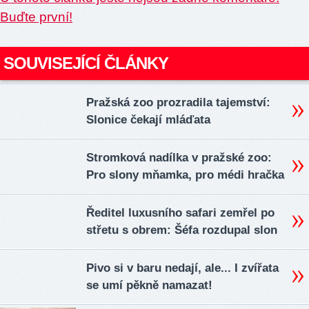
Buďte první!
SOUVISEJÍCÍ ČLÁNKY
Pražská zoo prozradila tajemství:
Slonice čekají mláďata
Stromková nadílka v pražské zoo:
Pro slony mňamka, pro médi hračka
Ředitel luxusního safari zemřel po
střetu s obrem: Šéfa rozdupal slon
Pivo si v baru nedají, ale... I zvířata
se umí pěkně namazat!