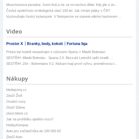
Mourrisonova poradna: Jsem líná a nic se mi nechce dělat: Kdy jde o ún...
Česká společnost ornitologická slaví 100 let: Jak chrání ptáky v ČR?
Vyzkoušejte český kyberpunk. V Netspectre se stanete elitním hackerem ...
Video
Prostor X
Branky, body, kokoti
Fortuna liga
Priske byl hodně nespokojen s výkonem Sparty v Mladé Boleslavi
SESTŘIH: Mladá Boleslav - Sparta 2:0. Bezzubí Letenští opět ztratili. ...
SESTŘIH: Zlín - Bohemians 0:2. Klokani mají první výhru, premiérovou t...
Nákupy
hledejceny.cz
Zboží Živě
Osobní vozy
Zboží Dáma
zbozi.blesk.cz
Jak na prohlídku ojetého vozu?
HobbyKompas
Auto pro začátečníka do 100 000 Kč
Zboží Auto