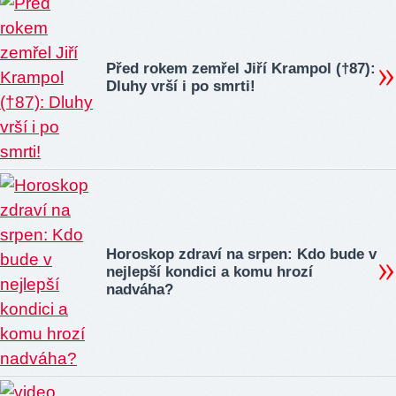
Před rokem zemřel Jiří Krampol (†87):
Dluhy vrší i po smrti!
Horoskop zdraví na srpen: Kdo bude v
nejlepší kondici a komu hrozí
nadváha?