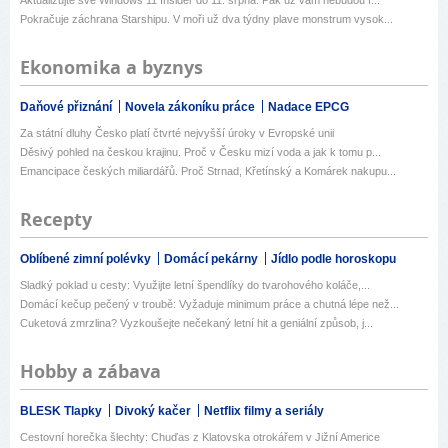
Pokračuje záchrana Starshipu. V moři už dva týdny plave monstrum vysok...
Ekonomika a byznys
Daňové přiznání
Novela zákoníku práce
Nadace EPCG
Za státní dluhy Česko platí čtvrté nejvyšší úroky v Evropské unii
Děsivý pohled na českou krajinu. Proč v Česku mizí voda a jak k tomu p...
Emancipace českých miliardářů. Proč Strnad, Křetínský a Komárek nakupu...
Recepty
Oblíbené zimní polévky
Domácí pekárny
Jídlo podle horoskopu
Sladký poklad u cesty: Využijte letní špendlíky do tvarohového koláče,...
Domácí kečup pečený v troubě: Vyžaduje minimum práce a chutná lépe než...
Cuketová zmrzlina? Vyzkoušejte nečekaný letní hit a geniální způsob, j...
Hobby a zábava
BLESK Tlapky
Divoký kačer
Netflix filmy a seriály
Cestovní horečka šlechty: Chuďas z Klatovska otrokářem v Jižní Americe