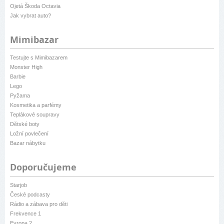
Ojetá Škoda Octavia
Jak vybrat auto?
Mimibazar
Testujte s Mimibazarem
Monster High
Barbie
Lego
Pyžama
Kosmetika a parfémy
Teplákové soupravy
Dětské boty
Ložní povlečení
Bazar nábytku
Doporučujeme
Starjob
České podcasty
Rádio a zábava pro děti
Frekvence 1
Evropa 2