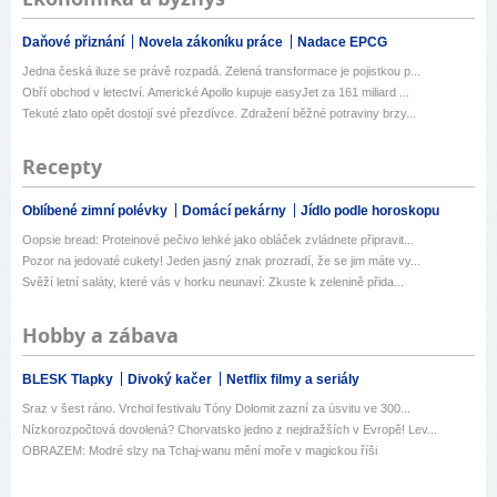
Daňové přiznání
Novela zákoníku práce
Nadace EPCG
Jedna česká iluze se právě rozpadá. Zelená transformace je pojistkou p...
Obří obchod v letectví. Americké Apollo kupuje easyJet za 161 miliard ...
Tekuté zlato opět dostojí své přezdívce. Zdražení běžné potraviny brzy...
Recepty
Oblíbené zimní polévky
Domácí pekárny
Jídlo podle horoskopu
Oopsie bread: Proteinové pečivo lehké jako obláček zvládnete připravit...
Pozor na jedovaté cukety! Jeden jasný znak prozradí, že se jim máte vy...
Svěží letní saláty, které vás v horku neunaví: Zkuste k zelenině přida...
Hobby a zábava
BLESK Tlapky
Divoký kačer
Netflix filmy a seriály
Sraz v šest ráno. Vrchol festivalu Tóny Dolomit zazní za úsvitu ve 300...
Nízkorozpočtová dovolená? Chorvatsko jedno z nejdražších v Evropě! Lev...
OBRAZEM: Modré slzy na Tchaj-wanu mění moře v magickou říši