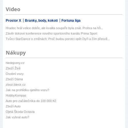
Video
Prostor X
Branky, body, kokoti
Fortuna liga
Hradec hrál velice dobře, ale kvalita soupeře byla znát. Prohra na hři...
Závěr tiskové konference nového sportovního kanálu Prima Sport
Tvůrci StarDance o změnách: Proč budou porotci opět čtyři a čím přesvě...
Nákupy
hledejceny.cz
Zboží Živě
Osobní vozy
Zboží Dáma
zbozi.blesk.cz
Jak na prohlídku ojetého vozu?
HobbyKompas
Auto pro začátečníka do 100 000 Kč
Zboží Auto
Ojetá Škoda Octavia
Jak vybrat auto?