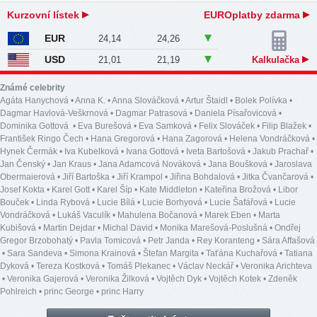
Kurzovní lístek
EUROplatby zdarma
EUR
24,14
24,26
USD
21,01
21,19
Kalkulačka
Známé celebrity
Agáta Hanychová
•
Anna K.
•
Anna Slováčková
•
Artur Štaidl
•
Bolek Polívka
•
Dagmar Havlová-Veškrnová
•
Dagmar Patrasová
•
Daniela Písařovicová
•
Dominika Gottová
•
Eva Burešová
•
Eva Samková
•
Felix Slováček
•
Filip Blažek
•
František Ringo Čech
•
Hana Gregorová
•
Hana Zagorová
•
Helena Vondráčková
•
Hynek Čermák
•
Iva Kubelková
•
Ivana Gottová
•
Iveta Bartošová
•
Jakub Prachař
•
Jan Čenský
•
Jan Kraus
•
Jana Adamcová Nováková
•
Jana Boušková
•
Jaroslava
Obermaierová
•
Jiří Bartoška
•
Jiří Krampol
•
Jiřina Bohdalová
•
Jitka Čvančarová
•
Josef Kokta
•
Karel Gott
•
Karel Šíp
•
Kate Middleton
•
Kateřina Brožová
•
Libor
Bouček
•
Linda Rybová
•
Lucie Bílá
•
Lucie Borhyová
•
Lucie Šafářová
•
Lucie
Vondráčková
•
Lukáš Vaculík
•
Mahulena Bočanová
•
Marek Eben
•
Marta
Kubišová
•
Martin Dejdar
•
Michal David
•
Monika Marešová-Poslušná
•
Ondřej
Gregor Brzobohatý
•
Pavla Tomicová
•
Petr Janda
•
Rey Koranteng
•
Sára Affašová
•
Sara Sandeva
•
Simona Krainová
•
Štefan Margita
•
Taťána Kuchařová
•
Tatiana
Dyková
•
Tereza Kostková
•
Tomáš Plekanec
•
Václav Neckář
•
Veronika Arichteva
•
Veronika Gajerová
•
Veronika Žilková
•
Vojtěch Dyk
•
Vojtěch Kotek
•
Zdeněk
Pohlreich
•
princ George
•
princ Harry