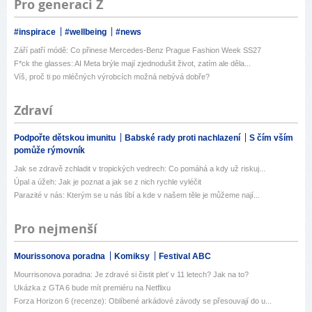
Pro generaci Z
#inspirace
#wellbeing
#news
Září patří módě: Co přinese Mercedes-Benz Prague Fashion Week SS27
F*ck the glasses: AI Meta brýle mají zjednodušit život, zatím ale děla...
Víš, proč ti po mléčných výrobcích možná nebývá dobře?
Zdraví
Podpořte dětskou imunitu
Babské rady proti nachlazení
S čím vším
pomůže rýmovník
Jak se zdravě zchladit v tropických vedrech: Co pomáhá a kdy už riskuj...
Úpal a úžeh: Jak je poznat a jak se z nich rychle vyléčit
Parazité v nás: Kterým se u nás líbí a kde v našem těle je můžeme nají...
Pro nejmenší
Mourissonova poradna
Komiksy
Festival ABC
Mourrisonova poradna: Je zdravé si čistit pleť v 11 letech? Jak na to?
Ukázka z GTA 6 bude mít premiéru na Netflixu
Forza Horizon 6 (recenze): Oblíbené arkádové závody se přesouvají do u...