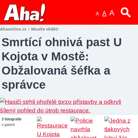
A
A
A
Ahaonline.cz
Musíte vědět!
Smrtící ohnivá past U
Kojota v Mostě:
Obžalovaná šéfka a
správce
3 fotografie
v galerii