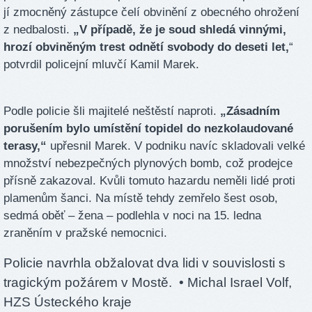
jí zmocněný zástupce čelí obvinění z obecného ohrožení
z nedbalosti.
„V případě, že je soud shledá vinnými,
hrozí obviněným trest odnětí svobody do deseti let,
“
potvrdil policejní mluvčí Kamil Marek.
Podle policie šli majitelé neštěstí naproti.
„Zásadním
porušením bylo umístění topidel do nezkolaudované
terasy,“
upřesnil Marek. V podniku navíc skladovali velké
množství nebezpečných plynových bomb, což prodejce
přísně zakazoval. Kvůli tomuto hazardu neměli lidé proti
plamenům šanci. Na místě tehdy zemřelo šest osob,
sedmá oběť – žena – podlehla v noci na 15. ledna
zraněním v pražské nemocnici.
Policie navrhla obžalovat dva lidi v souvislosti s
tragickým požárem v Mostě.
• Michal Israel Volf,
HZS Ústeckého kraje