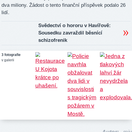
dva miliony. Žádost o tento finanční příspěvek podalo 26
lidí.
Svědectví o hororu v Havířově:
Sousedku zavraždil běsnící
schizofrenik
3 fotografie
v galerii
Autor:
miv