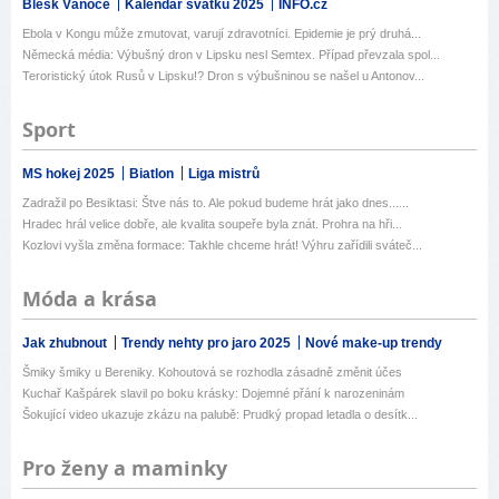
Blesk Vánoce
Kalendář svátků 2025
INFO.cz
Ebola v Kongu může zmutovat, varují zdravotníci. Epidemie je prý druhá...
Německá média: Výbušný dron v Lipsku nesl Semtex. Případ převzala spol...
Teroristický útok Rusů v Lipsku!? Dron s výbušninou se našel u Antonov...
Sport
MS hokej 2025
Biatlon
Liga mistrů
Zadražil po Besiktasi: Štve nás to. Ale pokud budeme hrát jako dnes......
Hradec hrál velice dobře, ale kvalita soupeře byla znát. Prohra na hři...
Kozlovi vyšla změna formace: Takhle chceme hrát! Výhru zařídili sváteč...
Móda a krása
Jak zhubnout
Trendy nehty pro jaro 2025
Nové make-up trendy
Šmiky šmiky u Bereniky. Kohoutová se rozhodla zásadně změnit účes
Kuchař Kašpárek slavil po boku krásky: Dojemné přání k narozeninám
Šokující video ukazuje zkázu na palubě: Prudký propad letadla o desítk...
Pro ženy a maminky