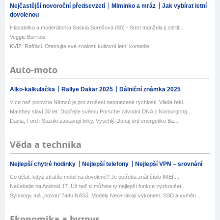
Nejčastější novoroční předsevzetí
Miminko a mráz
Jak vybírat letní
dovolenou
Hlasatelka a moderátorka Saskia Burešová (80) - Smrt manžela ji zdrtil...
Veggie Burritos
KVÍZ: Rafťáci. Otestujte své znalosti kultovní letní komedie
Auto-moto
Alko-kalkulačka
Rallye Dakar 2025
Dálniční známka 2025
Více než polovina Němců je pro zrušení neomezené rychlosti. Vláda řekl...
Manthey slaví 30 let: Dopřejte svému Porsche závodní DNA z Nürburgring...
Dacia, Ford i Suzuki zastavují linky. Vyschlý Dunaj drtí energetiku Ba...
Věda a technika
Nejlepší chytré hodinky
Nejlepší telefony
Nejlepší VPN – srovnání
Co dělat, když ztratíte mobil na dovolené? Je potřeba znát číslo IMEI ...
Nečekejte na Android 17. Už teď si můžete ty nejlepší funkce vyzkoušet...
Synology má „novou“ řadu NASů. Modely Neo+ lákají výkonem, SSD a vyměn...
Ekonomika a byznys