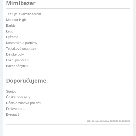
Mimibazar
Testujte s Mimibazarem
Monster High
Barbie
Lego
Pyžama
Kosmetika a parfémy
Teplákové soupravy
Dětské boty
Ložní povlečení
Bazar nábytku
Doporučujeme
Starjob
České podcasty
Rádio a zábava pro děti
Frekvence 1
Evropa 2
patička vygenerovaná: 23:40:20 06.08.2026