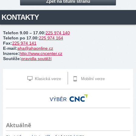
Zpět na titulní stranu
KONTAKTY
Telefon 9.00 – 17.00
:
225 974 140
Telefon po 17.00
:
225 974 164
Fax
:
225 974 141
E-mail
:
aha@ahaonline.cz
Inzerce
:
http://www.cncenter.cz
Soutěže
:
pravidla soutěží
Klasická verze
Mobilní verze
VÝBĚR
Aktuálně