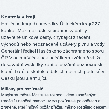
Kontroly v kraji
Hasiči po tragédii provedli v Ústeckém kraji 227
kontrol. Mezi nejčastější prohřešky patřily
uzavřené únikové cesty, chybějící značení
východů nebo neoznačené uzávěry plynu a vody.
Generální ředitel Hasičského záchranného sboru
ČR Vladimír Vlček pak počátkem května řekl, že
dosavadní výsledky kontrol požární bezpečnosti
klubů, barů, diskoték a dalších nočních podniků v
Česku jsou alarmující.
Miliony pro pozůstalé
Magistrát města Mostu se rozhodl lidem zasaženým
tragédií finančně pomoci. Mezi pozůstalé po obětech a
zraněné, kteří ničivý požár přežili, město rozdělilo celkem