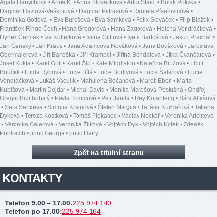
Agáta Hanychová
•
Anna K.
•
Anna Slováčková
•
Artur Štaidl
•
Bolek Polívka
•
Dagmar Havlová-Veškrnová
•
Dagmar Patrasová
•
Daniela Písařovicová
•
Dominika Gottová
•
Eva Burešová
•
Eva Samková
•
Felix Slováček
•
Filip Blažek
•
František Ringo Čech
•
Hana Gregorová
•
Hana Zagorová
•
Helena Vondráčková
•
Hynek Čermák
•
Iva Kubelková
•
Ivana Gottová
•
Iveta Bartošová
•
Jakub Prachař
•
Jan Čenský
•
Jan Kraus
•
Jana Adamcová Nováková
•
Jana Boušková
•
Jaroslava
Obermaierová
•
Jiří Bartoška
•
Jiří Krampol
•
Jiřina Bohdalová
•
Jitka Čvančarová
•
Josef Kokta
•
Karel Gott
•
Karel Šíp
•
Kate Middleton
•
Kateřina Brožová
•
Libor
Bouček
•
Linda Rybová
•
Lucie Bílá
•
Lucie Borhyová
•
Lucie Šafářová
•
Lucie
Vondráčková
•
Lukáš Vaculík
•
Mahulena Bočanová
•
Marek Eben
•
Marta
Kubišová
•
Martin Dejdar
•
Michal David
•
Monika Marešová-Poslušná
•
Ondřej
Gregor Brzobohatý
•
Pavla Tomicová
•
Petr Janda
•
Rey Koranteng
•
Sára Affašová
•
Sara Sandeva
•
Simona Krainová
•
Štefan Margita
•
Taťána Kuchařová
•
Tatiana
Dyková
•
Tereza Kostková
•
Tomáš Plekanec
•
Václav Neckář
•
Veronika Arichteva
•
Veronika Gajerová
•
Veronika Žilková
•
Vojtěch Dyk
•
Vojtěch Kotek
•
Zdeněk
Pohlreich
•
princ George
•
princ Harry
Zpět na titulní stranu
KONTAKTY
Telefon 9.00 – 17.00
:
225 974 140
Telefon po 17.00
:
225 974 164