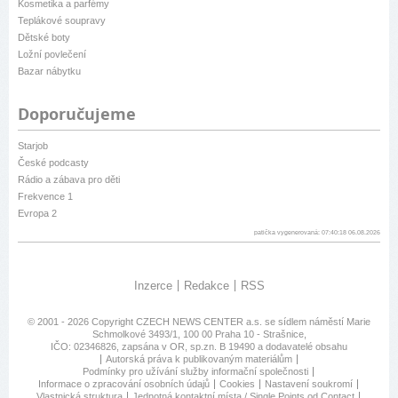
Kosmetika a parfémy
Teplákové soupravy
Dětské boty
Ložní povlečení
Bazar nábytku
Doporučujeme
Starjob
České podcasty
Rádio a zábava pro děti
Frekvence 1
Evropa 2
patička vygenerovaná: 07:40:18 06.08.2026
Inzerce
Redakce
RSS
© 2001 - 2026 Copyright
CZECH NEWS CENTER a.s.
se sídlem náměstí Marie
Schmolkové 3493/1, 100 00 Praha 10 - Strašnice,
IČO: 02346826, zapsána v OR, sp.zn. B 19490 a dodavatelé obsahu
Autorská práva k publikovaným materiálům
Podmínky pro užívání služby informační společnosti
Informace o zpracování osobních údajů
Cookies
Nastavení soukromí
Vlastnická struktura
Jednotná kontaktní místa / Single Points od Contact