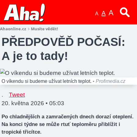
A
A
A
Ahaonline.cz
Musíte vědět!
PŘEDPOVĚĎ POČASÍ:
A je to tady!
O víkendu si budeme užívat letních teplot.
• Profimedia.cz
.
Tweet
20. května 2026 • 05:03
Po chladnějších a zamračených dnech dorazí oteplení.
Na konci týdne se může rtuť teploměru přiblížit i
tropické třicítce.