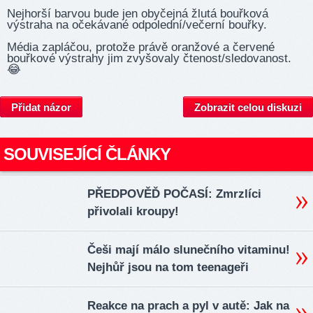
Nejhorší barvou bude jen obyčejná žlutá bouřková
výstraha na očekávané odpolední/večerní bouřky.
Média zapláčou, protože právě oranžové a červené
bouřkové výstrahy jim zvyšovaly čtenos­t/sle­dova­nost.
😂
Přidat názor
Zobrazit celou diskuzi
SOUVISEJÍCÍ ČLÁNKY
PŘEDPOVĚĎ POČASÍ: Zmrzlíci
přivolali kroupy!
Češi mají málo slunečního vitaminu!
Nejhůř jsou na tom teenageři
Reakce na prach a pyl v autě: Jak na