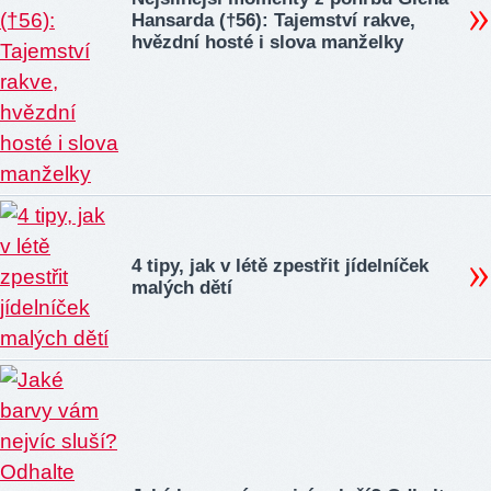
Hansarda (†56): Tajemství rakve,
hvězdní hosté i slova manželky
4 tipy, jak v létě zpestřit jídelníček
malých dětí