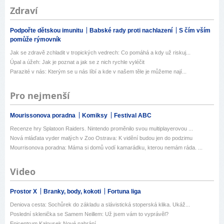
Zdraví
Podpořte dětskou imunitu
Babské rady proti nachlazení
S čím vším
pomůže rýmovník
Jak se zdravě zchladit v tropických vedrech: Co pomáhá a kdy už riskuj...
Úpal a úžeh: Jak je poznat a jak se z nich rychle vyléčit
Parazité v nás: Kterým se u nás líbí a kde v našem těle je můžeme nají...
Pro nejmenší
Mourissonova poradna
Komiksy
Festival ABC
Recenze hry Splatoon Raiders. Nintendo proměnilo svou multiplayerovou ...
Nová mláďata vyder malých v Zoo Ostrava: K vidění budou jen do podzimu
Mourrisonova poradna: Máma si domů vodí kamarádku, kterou nemám ráda. ...
Video
Prostor X
Branky, body, kokoti
Fortuna liga
Deniova cesta: Sochůrek do základu a slávistická stoperská klika. Ukáž...
Poslední sklenička se Samem Neillem: Už jsem vám to vyprávěl?
Epicentrum Kalousek Nové nahrání