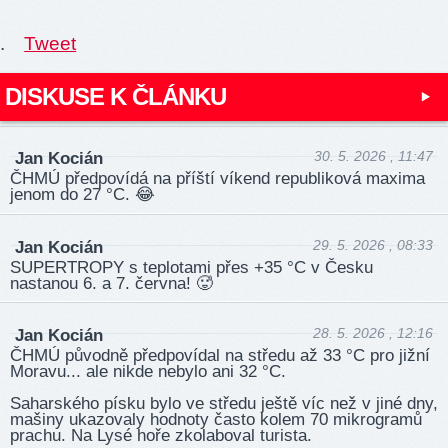
.
Tweet
DISKUSE K ČLÁNKU
30. 5. 2026 , 11:47
Jan Kocián
ČHMÚ předpovídá na příští víkend republiková maxima
jenom do 27 °C. 😂
29. 5. 2026 , 08:33
Jan Kocián
SUPERTROPY s teplotami přes +35 °C v Česku
nastanou 6. a 7. června! 🥵
28. 5. 2026 , 12:16
Jan Kocián
ČHMÚ původně předpovídal na středu až 33 °C pro jižní
Moravu... ale nikde nebylo ani 32 °C.
Saharského písku bylo ve středu ještě víc než v jiné dny,
mašiny ukazovaly hodnoty často kolem 70 mikrogramů
prachu. Na Lysé hoře zkolaboval turista.