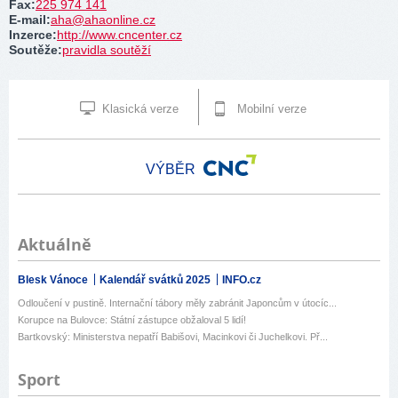
Fax
:
225 974 141
E-mail
:
aha@ahaonline.cz
Inzerce
:
http://www.cncenter.cz
Soutěže
:
pravidla soutěží
Klasická verze
Mobilní verze
VÝBĚR
Aktuálně
Blesk Vánoce
Kalendář svátků 2025
INFO.cz
Odloučení v pustině. Internační tábory měly zabránit Japoncům v útocíc...
Korupce na Bulovce: Státní zástupce obžaloval 5 lidí!
Bartkovský: Ministerstva nepatří Babišovi, Macinkovi či Juchelkovi. Př...
Sport