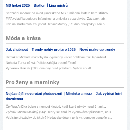
MS hokej 2025
Biatlon
Liga mistrů
Senzační medaile na úvod juniorského MS. Smíšená štafeta bere stříbro,...
FIFA vyjádřila podporu Infantinovi a omluvila se za chyby: Závazek, ab...
Kdo na startu mohl zaujmout Deniu? Motory „S“, duo Zbrojovky i lídři p...
Móda a krása
Jak zhubnout
Trendy nehty pro jaro 2025
Nové make-up trendy
Hitmaker Michal David chystá výjimečný večer. V hlavní roli Depardieu!
Nehoda Turka ožívá: Policie zahájila trestní řízení!
Výtvarník Knížák (†86) dva dny před pohřbem: Vyhrál soud!
Pro ženy a maminky
Nejčastější novoroční předsevzetí
Miminko a mráz
Jak vybírat letní
dovolenou
Čtyřletá Anička bojuje s nemocí kloubů, kvůli které někdy neudrží ani ...
Zpěvák Michal Malátný (56): Dcery se snažím vychovávat příkladem, ne s...
Vybíráte přezůvky do školy? Nedávejte dětem tenisky, gumové pantofle a...