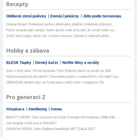
Recepty
Oblíbené zimní polévky
Domácí pekárny
Jídlo podle horoskopu
Oopsie bread: Proteinové pečivo lehké jako obláček zvládnete připravit...
Pozor na jedovaté cukety! Jeden jasný znak prozradí, že se jim máte vy...
Svěží letní saláty, které vás v horku neunaví: Zkuste k zelenině přida...
Hobby a zábava
BLESK Tlapky
Divoký kačer
Netflix filmy a seriály
Sraz v šest ráno. Vrchol festivalu Tóny Dolomit zazní za úsvitu ve 300...
Nízkorozpočtová dovolená? Chorvatsko jedno z nejdražších v Evropě! Lev...
OBRAZEM: Modré slzy na Tchaj-wanu mění moře v magickou říši
Pro generaci Z
#inspirace
#wellbeing
#news
BEAUTY NEWS: Zara Larsson servíruje Cheetah Girl makeup a Billie Eilis...
Jak funguje vztah Lva a Vodnáře?
FASHION NEWS: John Galliano headlinuje MET GALA 2027