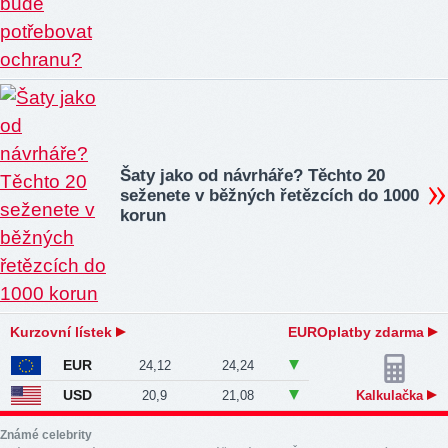
Šaty jako od návrháře? Těchto 20
seženete v běžných řetězcích do 1000
korun
Kurzovní lístek
EUROplatby zdarma
EUR
24,12
24,24
USD
20,9
21,08
Kalkulačka
Známé celebrity