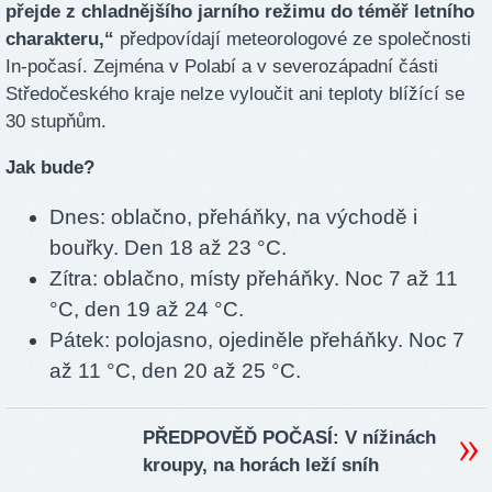
přejde z chladnějšího jarního režimu do téměř letního
charakteru,“
předpovídají meteorologové ze společnosti
In-počasí. Zejména v Polabí a v severozápadní části
Středočeského kraje nelze vyloučit ani teploty blížící se
30 stupňům.
Jak bude?
Dnes: oblačno, přeháňky, na východě i
bouřky. Den 18 až 23 °C.
Zítra: oblačno, místy přeháňky. Noc 7 až 11
°C, den 19 až 24 °C.
Pátek: polojasno, ojediněle přeháňky. Noc 7
až 11 °C, den 20 až 25 °C.
PŘEDPOVĚĎ POČASÍ: V nížinách
kroupy, na horách leží sníh