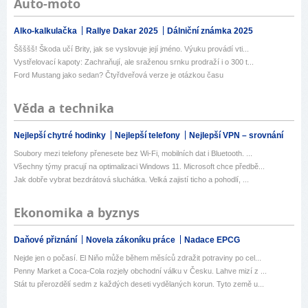
Auto-moto
Alko-kalkulačka
Rallye Dakar 2025
Dálniční známka 2025
Ššššš! Škoda učí Brity, jak se vyslovuje její jméno. Výuku provádí vti...
Vystřelovací kapoty: Zachraňují, ale sraženou srnku prodraží i o 300 t...
Ford Mustang jako sedan? Čtyřdveřová verze je otázkou času
Věda a technika
Nejlepší chytré hodinky
Nejlepší telefony
Nejlepší VPN – srovnání
Soubory mezi telefony přenesete bez Wi-Fi, mobilních dat i Bluetooth. ...
Všechny týmy pracují na optimalizaci Windows 11. Microsoft chce předbě...
Jak dobře vybrat bezdrátová sluchátka. Velká zajistí ticho a pohodlí, ...
Ekonomika a byznys
Daňové přiznání
Novela zákoníku práce
Nadace EPCG
Nejde jen o počasí. El Niňo může během měsíců zdražit potraviny po cel...
Penny Market a Coca-Cola rozjely obchodní válku v Česku. Lahve mizí z ...
Stát tu přerozdělí sedm z každých deseti vydělaných korun. Tyto země u...