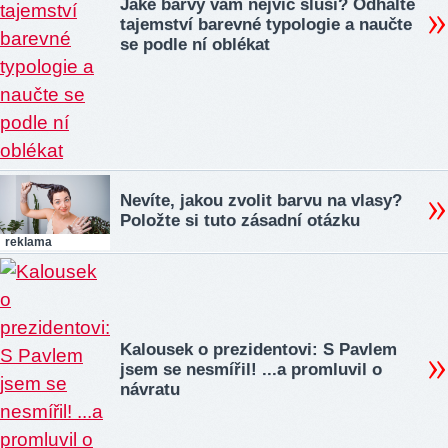
Jaké barvy vám nejvíc sluší? Odhalte
tajemství barevné typologie a naučte
se podle ní oblékat
Nevíte, jakou zvolit barvu na vlasy?
Položte si tuto zásadní otázku
reklama
Kalousek o prezidentovi: S Pavlem
jsem se nesmířil! ...a promluvil o
návratu