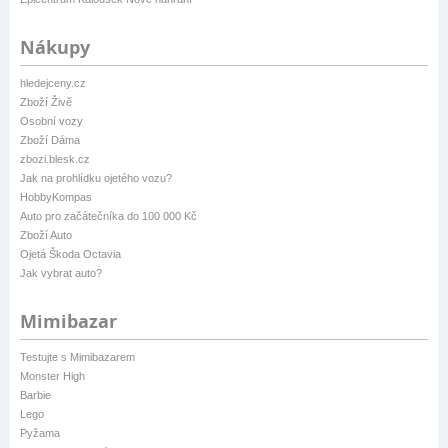
Nákupy
hledejceny.cz
Zboží Živě
Osobní vozy
Zboží Dáma
zbozi.blesk.cz
Jak na prohlídku ojetého vozu?
HobbyKompas
Auto pro začátečníka do 100 000 Kč
Zboží Auto
Ojetá Škoda Octavia
Jak vybrat auto?
Mimibazar
Testujte s Mimibazarem
Monster High
Barbie
Lego
Pyžama