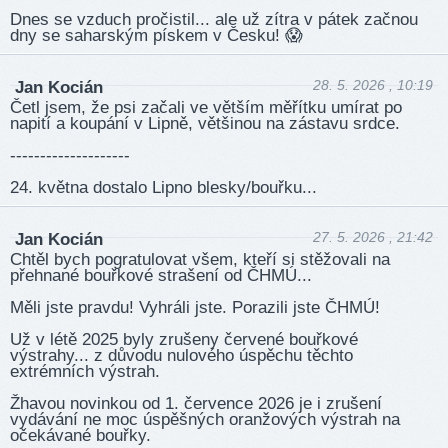
Dnes se vzduch pročistil... ale už zítra v pátek začnou
dny se saharským pískem v Česku! 😱
28. 5. 2026 , 10:19
Jan Kocián
Četl jsem, že psi začali ve větším měřítku umírat po
napití a koupání v Lipně, většinou na zástavu srdce.
--------------------
24. května dostalo Lipno blesky/bouřku...
27. 5. 2026 , 21:42
Jan Kocián
Chtěl bych pogratulovat všem, kteří si stěžovali na
přehnané bouřkové strašení od ČHMÚ...
Měli jste pravdu! Vyhráli jste. Porazili jste ČHMÚ!
Už v létě 2025 byly zrušeny červené bouřkové
výstrahy... z důvodu nulového úspěchu těchto
extrémních výstrah.
Žhavou novinkou od 1. července 2026 je i zrušení
vydávání ne moc úspěšných oranžových výstrah na
očekávané bouřky.