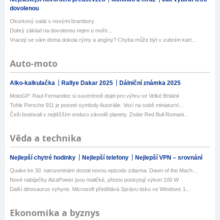
dovolenou
Okurkový salát s novými brambory
Dobrý základ na dovolenou nejen u moře...
Vracejí se vám doma dokola rýmy a angíny? Chyba může být v zubním kart...
Auto-moto
Alko-kalkulačka
Rallye Dakar 2025
Dálniční známka 2025
MotoGP: Raul Fernandez si suverénně dojel pro výhru ve Velké Británii
Tohle Porsche 911 je poseté symboly Austrálie. Vozí na sobě miniaturní...
Češi bodovali v nejtěžším enduro závodě planety. Znáte Red Bull Romani...
Věda a technika
Nejlepší chytré hodinky
Nejlepší telefony
Nejlepší VPN – srovnání
Quake ke 30. narozeninám dostal novou epizodu zdarma. Dawn of the Mach...
Nové nabíječky AlzaPower jsou maličké, přesto poskytují výkon 100 W
Další dinosaurus vyhyne. Microsoft předělává Správu tisku ve Windows 1...
Ekonomika a byznys