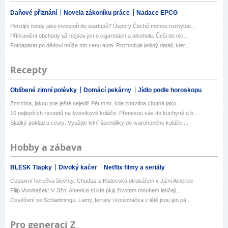
Daňové přiznání
Novela zákoníku práce
Nadace EPCG
Penzijní fondy jako investoři do startupů? Úspory Čechů mohou rozhýbat...
Příhraniční obchody už nejsou jen o cigaretách a alkoholu. Češi do nic...
Fotoaparát po dědovi může mít cenu auta. Rozhoduje jediný detail, kter...
Recepty
Oblíbené zimní polévky
Domácí pekárny
Jídlo podle horoskopu
Zmrzlina, jakou jste ještě nejedli! Pět míst, kde zmrzlina chutná jako...
10 nejlepších receptů na švestkové koláče: Přenesou vás do kuchyně u b...
Sladký poklad u cesty: Využijte letní špendlíky do tvarohového koláče,...
Hobby a zábava
BLESK Tlapky
Divoký kačer
Netflix filmy a seriály
Cestovní horečka šlechty: Chuďas z Klatovska otrokářem v Jižní Americe
Filip Vondrášek: V Jižní Americe si lidé plují životem mnohem lehčeji,...
Osvěžení ve Schladmingu: Lamy, ferraty i koulovačka v létě jsou jen pá...
Pro generaci Z