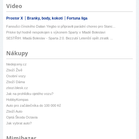
Video
Prostor X
Branky, body, kokoti
Fortuna liga
Fanoušci čínského Dalian Yingbo si připravili parádní choreo pro Stanc...
Priske byl hodně nespokojen s výkonem Sparty v Mladé Boleslavi
SESTŘIH: Mladá Boleslav - Sparta 2:0. Bezzubí Letenští opět ztratili. ...
Nákupy
hledejceny.cz
Zboží Živě
Osobní vozy
Zboží Dáma
zbozi.blesk.cz
Jak na prohlídku ojetého vozu?
HobbyKompas
Auto pro začátečníka do 100 000 Kč
Zboží Auto
Ojetá Škoda Octavia
Jak vybrat auto?
Mimibazar