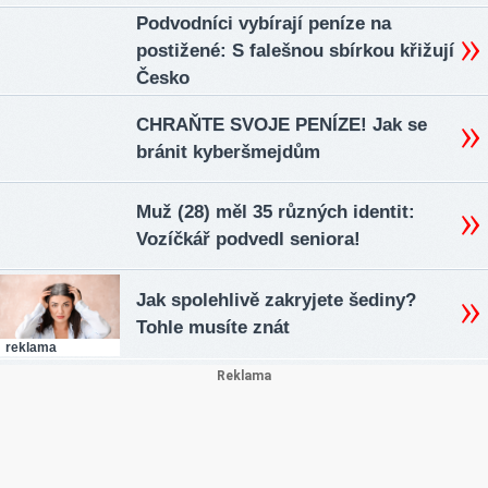
Podvodníci vybírají peníze na
postižené: S falešnou sbírkou křižují
Česko
CHRAŇTE SVOJE PENÍZE! Jak se
bránit kyberšmejdům
Muž (28) měl 35 různých identit:
Vozíčkář podvedl seniora!
Jak spolehlivě zakryjete šediny?
Tohle musíte znát
reklama