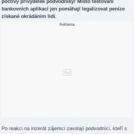
poctivý přivýdělek podvodníky! Místo testování
bankovních aplikací jen pomáhají legalizovat peníze
získané okrádáním lidí.
Po reakci na inzerát zájemci zavolají podvodníci, kteří s