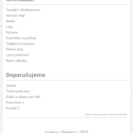
Testujte s Mimibazarem
Monster High
Barbie
Lego
Pyžama
Kosmetika a parfémy
Teplákové soupravy
Dětské boty
Ložní povlečení
Bazar nábytku
Doporučujeme
Starjob
České podcasty
Rádio a zábava pro děti
Frekvence 1
Evropa 2
patička vygenerovaná: 15:30:14 09.08.2026
Inzerce
Redakce
RSS