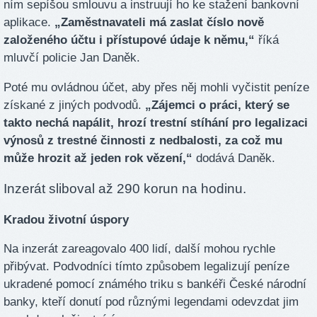
ním sepíšou smlouvu a instruují ho ke stažení bankovní
aplikace.
„Zaměstnavateli má zaslat číslo nově
založeného účtu i přístupové údaje k němu,“
říká
mluvčí policie Jan Daněk.
Poté mu ovládnou účet, aby přes něj mohli vyčistit peníze
získané z jiných podvodů.
„Zájemci o práci, který se
takto nechá napálit, hrozí trestní stíhání pro legalizaci
výnosů z trestné činnosti z nedbalosti, za což mu
může hrozit až jeden rok vězení,“
dodává Daněk.
Inzerát sliboval až 290 korun na hodinu.
Kradou životní úspory
Na inzerát zareagovalo 400 lidí, další mohou rychle
přibývat. Podvodníci tímto způsobem legalizují peníze
ukradené pomocí známého triku s bankéři České národní
banky, kteří donutí pod různými legendami odevzdat jim