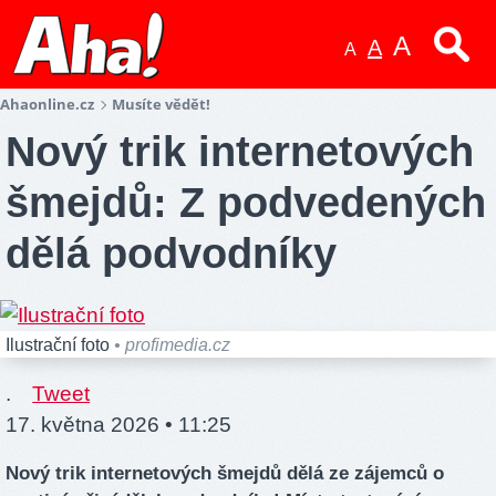
A
A
A
Ahaonline.cz
Musíte vědět!
Nový trik internetových
šmejdů: Z podvedených
dělá podvodníky
Ilustrační foto
• profimedia.cz
.
Tweet
17. května 2026 • 11:25
Nový trik internetových šmejdů dělá ze zájemců o