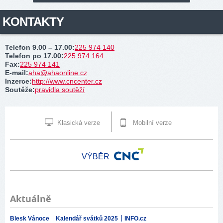
KONTAKTY
Telefon 9.00 – 17.00
:
225 974 140
Telefon po 17.00
:
225 974 164
Fax
:
225 974 141
E-mail
:
aha@ahaonline.cz
Inzerce
:
http://www.cncenter.cz
Soutěže
:
pravidla soutěží
Klasická verze
Mobilní verze
VÝBĚR
Aktuálně
Blesk Vánoce
Kalendář svátků 2025
INFO.cz