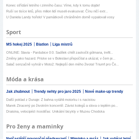
Konec střídání letního i zimního času: Víme, kdy k tomu dojde!
Ruší se tisíce letů, přes milion lidí museli evakuovat: Čínu ničí extr...
U Daniela Landy hořelo! V památkově chráněném domě vypalovali vosy
Sport
MS hokej 2025
Biatlon
Liga mistrů
ONLINE: Slavia - Pardubice 0:0. Sadílek chtěl zaskočit gólmana, trefil...
Změny jako hazard. Priske se v Boleslavi přepočítal a ukázal, v čem je...
Salač senzačně vyhrál v Moto2: Nejlepší den mého života! Triumf pro Če...
Móda a krása
Jak zhubnout
Trendy nehty pro jaro 2025
Nové make-up trendy
Další poklad z Dunaje: Z bahna vytáhli motorku i s nacistou
Marek Ztracený po životním koncertě: Závist kolegů a slova o teplém po...
Draisina, velocipéd i kostitřas: Unikátní bicykly v Muzeu Chodska
Pro ženy a maminky
Nejčastější novoroční předsevzetí
Miminko a mráz
Jak vybírat letní