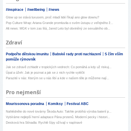
#inspirace
#wellbeing
#news
Glow up se stává luxusem, proč mladí lidé říkají ano glow downu?
Pop Culture Wrap: Ariana Grande promluvila o svém ústupu z veřejného ž...
Alt news: MGK v tom zas lítá, Jared Leto byl obviněný ze sexuálního ob...
Zdraví
Podpořte dětskou imunitu
Babské rady proti nachlazení
S čím vším
pomůže rýmovník
Jak se zdravě zchladit v tropických vedrech: Co pomáhá a kdy už riskuj...
Úpal a úžeh: Jak je poznat a jak se z nich rychle vyléčit
Parazité v nás: Kterým se u nás líbí a kde v našem těle je můžeme nají...
Pro nejmenší
Mourissonova poradna
Komiksy
Festival ABC
Nahlédněte do nové továrny Škoda Auto: Takhle probíhá výroba baterií p...
Vybíráme nejlepší herní adaptace Pána prstenů. Moderní pecky i histori...
Desková hra Stínadla: Rychlé šípy ožívají v napínavé