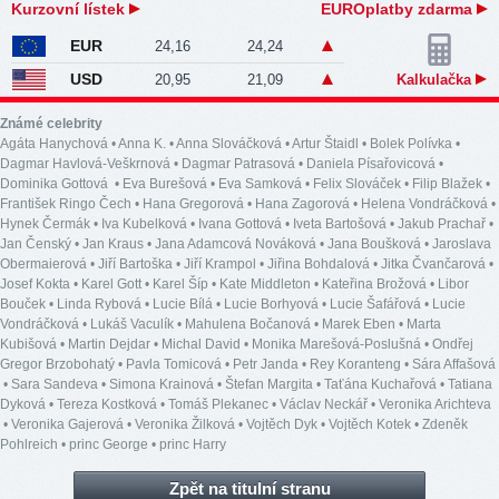
Kurzovní lístek
EUROplatby zdarma
EUR
24,16
24,24
USD
20,95
21,09
Kalkulačka
Známé celebrity
Agáta Hanychová
•
Anna K.
•
Anna Slováčková
•
Artur Štaidl
•
Bolek Polívka
•
Dagmar Havlová-Veškrnová
•
Dagmar Patrasová
•
Daniela Písařovicová
•
Dominika Gottová
•
Eva Burešová
•
Eva Samková
•
Felix Slováček
•
Filip Blažek
•
František Ringo Čech
•
Hana Gregorová
•
Hana Zagorová
•
Helena Vondráčková
•
Hynek Čermák
•
Iva Kubelková
•
Ivana Gottová
•
Iveta Bartošová
•
Jakub Prachař
•
Jan Čenský
•
Jan Kraus
•
Jana Adamcová Nováková
•
Jana Boušková
•
Jaroslava
Obermaierová
•
Jiří Bartoška
•
Jiří Krampol
•
Jiřina Bohdalová
•
Jitka Čvančarová
•
Josef Kokta
•
Karel Gott
•
Karel Šíp
•
Kate Middleton
•
Kateřina Brožová
•
Libor
Bouček
•
Linda Rybová
•
Lucie Bílá
•
Lucie Borhyová
•
Lucie Šafářová
•
Lucie
Vondráčková
•
Lukáš Vaculík
•
Mahulena Bočanová
•
Marek Eben
•
Marta
Kubišová
•
Martin Dejdar
•
Michal David
•
Monika Marešová-Poslušná
•
Ondřej
Gregor Brzobohatý
•
Pavla Tomicová
•
Petr Janda
•
Rey Koranteng
•
Sára Affašová
•
Sara Sandeva
•
Simona Krainová
•
Štefan Margita
•
Taťána Kuchařová
•
Tatiana
Dyková
•
Tereza Kostková
•
Tomáš Plekanec
•
Václav Neckář
•
Veronika Arichteva
•
Veronika Gajerová
•
Veronika Žilková
•
Vojtěch Dyk
•
Vojtěch Kotek
•
Zdeněk
Pohlreich
•
princ George
•
princ Harry
Zpět na titulní stranu