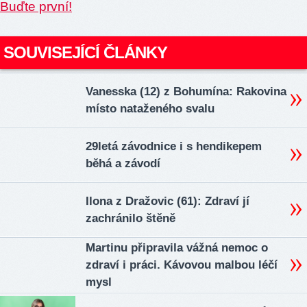
Buďte první!
SOUVISEJÍCÍ ČLÁNKY
Vanesska (12) z Bohumína: Rakovina
místo nataženého svalu
29letá závodnice i s hendikepem
běhá a závodí
Ilona z Dražovic (61): Zdraví jí
zachránilo štěně
Martinu připravila vážná nemoc o
zdraví i práci. Kávovou malbou léčí
mysl