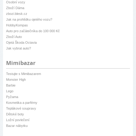
Osobní vozy
Zboží Dáma
zbozi.blesk.cz
Jak na prohlídku ojetého vozu?
HobbyKompas
Auto pro začátečníka do 100 000 Kč
Zboží Auto
Ojetá Škoda Octavia
Jak vybrat auto?
Mimibazar
Testujte s Mimibazarem
Monster High
Barbie
Lego
Pyžama
Kosmetika a parfémy
Teplákové soupravy
Dětské boty
Ložní povlečení
Bazar nábytku