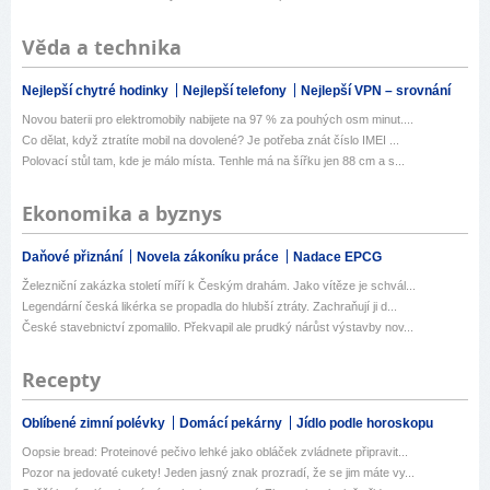
Věda a technika
Nejlepší chytré hodinky
Nejlepší telefony
Nejlepší VPN – srovnání
Novou baterii pro elektromobily nabijete na 97 % za pouhých osm minut....
Co dělat, když ztratíte mobil na dovolené? Je potřeba znát číslo IMEI ...
Polovací stůl tam, kde je málo místa. Tenhle má na šířku jen 88 cm a s...
Ekonomika a byznys
Daňové přiznání
Novela zákoníku práce
Nadace EPCG
Železniční zakázka století míří k Českým drahám. Jako vítěze je schvál...
Legendární česká likérka se propadla do hlubší ztráty. Zachraňují ji d...
České stavebnictví zpomalilo. Překvapil ale prudký nárůst výstavby nov...
Recepty
Oblíbené zimní polévky
Domácí pekárny
Jídlo podle horoskopu
Oopsie bread: Proteinové pečivo lehké jako obláček zvládnete připravit...
Pozor na jedovaté cukety! Jeden jasný znak prozradí, že se jim máte vy...