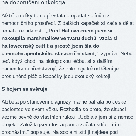
na doporučení onkologa.
Alžběta i díky tomu přestala propadat splínům z
nemocničního prostředí. Z dalších kapaček si začala dělat
tematické události.
„Před Halloweenem jsem si
nakoupila marshmallow ve tvaru duchů, vzala si
halloweenský outfit a prostě jsem šla do
chemoterapeutického stacionáře slavit,“
vypráví. Nebo
teď, když chodí na biologickou léčbu, si s dalšími
pacientkami představují, že onkologické oddělení je
prosluněná pláž a kapačky jsou exotický koktejl.
S bojem se svěřuje
Alžběta po stanovení diagnózy marně pátrala po české
pacientce ve svém věku. Rozhodla se proto, že situaci
vezme pevně do vlastních rukou. „Udělala jem si z nemoci
projekt. Založila jsem Instagram a začala sdílet, čím
procházím,“ popisuje. Na sociální síti ji najdete pod