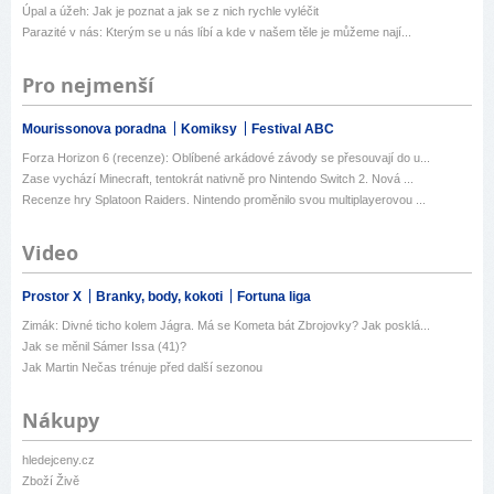
Úpal a úžeh: Jak je poznat a jak se z nich rychle vyléčit
Parazité v nás: Kterým se u nás líbí a kde v našem těle je můžeme nají...
Pro nejmenší
Mourissonova poradna
Komiksy
Festival ABC
Forza Horizon 6 (recenze): Oblíbené arkádové závody se přesouvají do u...
Zase vychází Minecraft, tentokrát nativně pro Nintendo Switch 2. Nová ...
Recenze hry Splatoon Raiders. Nintendo proměnilo svou multiplayerovou ...
Video
Prostor X
Branky, body, kokoti
Fortuna liga
Zimák: Divné ticho kolem Jágra. Má se Kometa bát Zbrojovky? Jak posklá...
Jak se měnil Sámer Issa (41)?
Jak Martin Nečas trénuje před další sezonou
Nákupy
hledejceny.cz
Zboží Živě