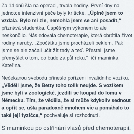
Za 14 dnů šla na operaci, trvala hodiny. První dny na
jednotce intenzivní péče byly kritické.
„Úplně jsem to
vzdala. Bylo mi zle, nemohla jsem se ani posadit,“
přiznává studentka. Úspěšným výkonem to ale
neskončilo. Následovala chemoterapie, která obrátila život
rodiny naruby. „Zpočátku jsme procházeli peklem. Pak
jsme se ale začali učit žít tady a teď. Přestali jsme
přemýšlet o tom, co bude za půl roku,“ líčí maminka
Kateřina.
Nečekanou svobodu přineslo pořízení invalidního vozíku.
„Věděli jsme, že Betty toho tolik neujde. S vozíkem
jsme byli v zoologické, jezdili se koupat do lomu v
Německu. Tím, že věděla, že si může kdykoliv sednout
a opřít se, ušla paradoxně mnohem víc a pomáhalo to
také její fyzičce,“
pochvaluje si rozhodnutí.
S maminkou po ostříhání vlasů před chemoterapií,