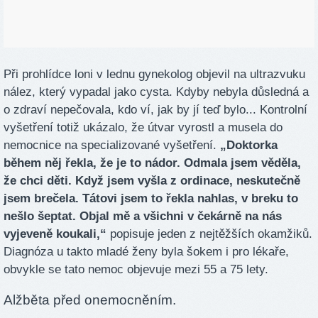
Při prohlídce loni v lednu gynekolog objevil na ultrazvuku
nález, který vypadal jako cysta. Kdyby nebyla důsledná a
o zdraví nepečovala, kdo ví, jak by jí teď bylo... Kontrolní
vyšetření totiž ukázalo, že útvar vyrostl a musela do
nemocnice na specializované vyšetření.
„Doktorka
během něj řekla, že je to nádor. Odmala jsem věděla,
že chci děti. Když jsem vyšla z ordinace, neskutečně
jsem brečela. Tátovi jsem to řekla nahlas, v breku to
nešlo šeptat. Objal mě a všichni v čekárně na nás
vyjeveně koukali,“
popisuje jeden z nejtěžších okamžiků.
Diagnóza u takto mladé ženy byla šokem i pro lékaře,
obvykle se tato nemoc objevuje mezi 55 a 75 lety.
Alžběta před onemocněním.