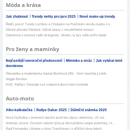
Móda a krása
Jak zhubnout
Trendy nehty pro jaro 2025
Nové make-up trendy
Řidiči, pozor! Tunely Lochkov a Cholupice na Pražském okruhu budou o v...
Děsivé přiznání Pártlové: Vážné obavy z nevyléčitelné nemoci
Zelenková o mrazivé radě od legendy: Jitunko, ty bys měla umřít mladá
Pro ženy a maminky
Nejčastější novoroční předsevzetí
Miminko a mráz
Jak vybírat letní
dovolenou
Hlasatelka a moderátorka Saskia Burešová (80) - Smrt manžela ji zdrtil...
Veggie Burritos
KVÍZ: Rafťáci. Otestujte své znalosti kultovní letní komedie
Auto-moto
Alko-kalkulačka
Rallye Dakar 2025
Dálniční známka 2025
Nová čtyřkolka v terénních daciích jezdí bez plynu i elektricky. Už má...
Andreas Jenzer: Duchem našeho týmu je dát každému stejné podmínky, i k...
Raúl Fernandez zůstane u týmu Trackhouse i v příštích dvou letech