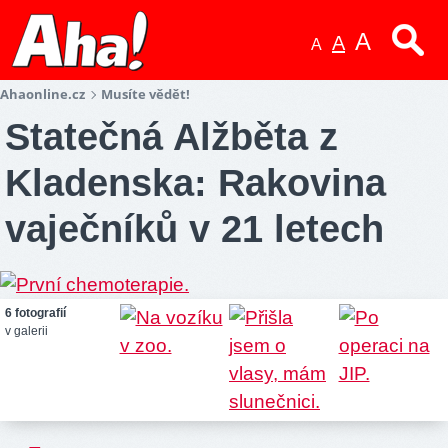
A
A
A
Ahaonline.cz
Musíte vědět!
Statečná Alžběta z
Kladenska: Rakovina
vaječníků v 21 letech
6 fotografií
v galerii