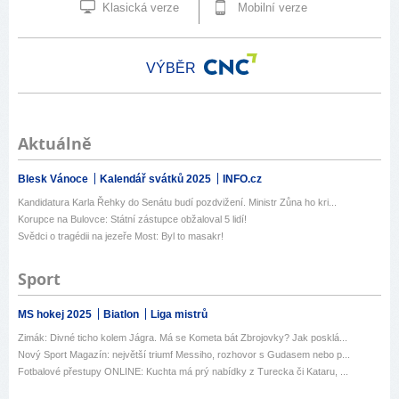
Klasická verze
Mobilní verze
VÝBĚR
Aktuálně
Blesk Vánoce
Kalendář svátků 2025
INFO.cz
Kandidatura Karla Řehky do Senátu budí pozdvižení. Ministr Zůna ho kri...
Korupce na Bulovce: Státní zástupce obžaloval 5 lidí!
Svědci o tragédii na jezeře Most: Byl to masakr!
Sport
MS hokej 2025
Biatlon
Liga mistrů
Zimák: Divné ticho kolem Jágra. Má se Kometa bát Zbrojovky? Jak posklá...
Nový Sport Magazín: největší triumf Messiho, rozhovor s Gudasem nebo p...
Fotbalové přestupy ONLINE: Kuchta má prý nabídky z Turecka či Kataru, ...