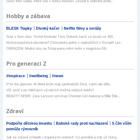
Svěží letní saláty, které vás v horku neunaví: Zkuste k zelenině přida...
Hobby a zábava
BLESK Tlapky
Divoký kačer
Netflix filmy a seriály
Sraz v šest ráno. Vrchol festivalu Tóny Dolomit zazní za úsvitu ve 300...
Nízkorozpočtová dovolená? Chorvatsko jedno z nejdražších v Evropě! Lev...
OBRAZEM: Modré slzy na Tchaj-wanu mění moře v magickou říši
Pro generaci Z
#inspirace
#wellbeing
#news
F*ck the glasses: AI Meta brýle mají zjednodušit život, zatím ale děla...
Víš, proč ti po mléčných výrobcích možná nebývá dobře?
BEAUTY NEWS: Zara Larsson servíruje Cheetah Girl makeup a Billie Eilis...
Zdraví
Podpořte dětskou imunitu
Babské rady proti nachlazení
S čím vším
pomůže rýmovník
Jak se zdravě zchladit v tropických vedrech: Co pomáhá a kdy už riskuj...