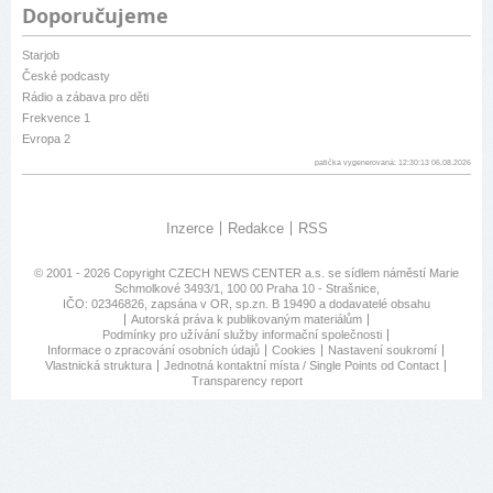
Doporučujeme
Starjob
České podcasty
Rádio a zábava pro děti
Frekvence 1
Evropa 2
patička vygenerovaná: 12:30:13 06.08.2026
Inzerce
Redakce
RSS
© 2001 - 2026 Copyright
CZECH NEWS CENTER a.s.
se sídlem náměstí Marie
Schmolkové 3493/1, 100 00 Praha 10 - Strašnice,
IČO: 02346826, zapsána v OR, sp.zn. B 19490 a dodavatelé obsahu
Autorská práva k publikovaným materiálům
Podmínky pro užívání služby informační společnosti
Informace o zpracování osobních údajů
Cookies
Nastavení soukromí
Vlastnická struktura
Jednotná kontaktní místa / Single Points od Contact
Transparency report