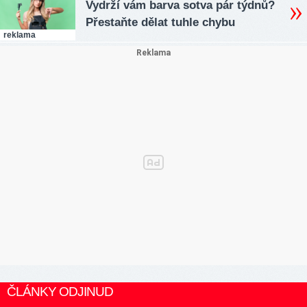
Vydrží vám barva sotva pár týdnů?
Přestaňte dělat tuhle chybu
reklama
ČLÁNKY ODJINUD