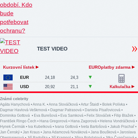
TEST VIDEO
Kurzovní lístek
EUROplatby zdarma
EUR
24,18
24,3
USD
20,92
21,1
Kalkulačka
Známé celebrity
Agáta Hanychová
•
Anna K.
•
Anna Slováčková
•
Artur Štaidl
•
Bolek Polívka
•
Dagmar Havlová-Veškrnová
•
Dagmar Patrasová
•
Daniela Písařovicová
•
Dominika Gottová
•
Eva Burešová
•
Eva Samková
•
Felix Slováček
•
Filip Blažek
•
František Ringo Čech
•
Hana Gregorová
•
Hana Zagorová
•
Helena Vondráčková
•
Hynek Čermák
•
Iva Kubelková
•
Ivana Gottová
•
Iveta Bartošová
•
Jakub Prachař
•
Jan Čenský
•
Jan Kraus
•
Jana Adamcová Nováková
•
Jana Boušková
•
Jaroslava
Obermaierová
•
Jiří Bartoška
•
Jiří Krampol
•
Jiřina Bohdalová
•
Jitka Čvančarová
•