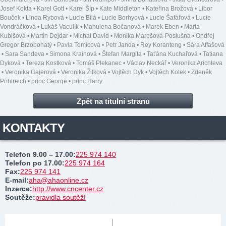
Josef Kokta
•
Karel Gott
•
Karel Šíp
•
Kate Middleton
•
Kateřina Brožová
•
Libor
Bouček
•
Linda Rybová
•
Lucie Bílá
•
Lucie Borhyová
•
Lucie Šafářová
•
Lucie
Vondráčková
•
Lukáš Vaculík
•
Mahulena Bočanová
•
Marek Eben
•
Marta
Kubišová
•
Martin Dejdar
•
Michal David
•
Monika Marešová-Poslušná
•
Ondřej
Gregor Brzobohatý
•
Pavla Tomicová
•
Petr Janda
•
Rey Koranteng
•
Sára Affašová
•
Sara Sandeva
•
Simona Krainová
•
Štefan Margita
•
Taťána Kuchařová
•
Tatiana
Dyková
•
Tereza Kostková
•
Tomáš Plekanec
•
Václav Neckář
•
Veronika Arichteva
•
Veronika Gajerová
•
Veronika Žilková
•
Vojtěch Dyk
•
Vojtěch Kotek
•
Zdeněk
Pohlreich
•
princ George
•
princ Harry
Zpět na titulní stranu
KONTAKTY
Telefon 9.00 – 17.00
:
225 974 140
Telefon po 17.00
:
225 974 164
Fax
:
225 974 141
E-mail
:
aha@ahaonline.cz
Inzerce
:
http://www.cncenter.cz
Soutěže
:
pravidla soutěží