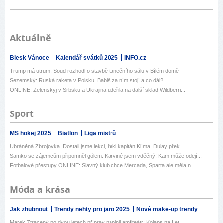
Aktuálně
Blesk Vánoce
Kalendář svátků 2025
INFO.cz
Trump má utrum: Soud rozhodl o stavbě tanečního sálu v Bílém domě
Sezemský: Ruská raketa v Polsku. Babiš za ním stojí a co dál?
ONLINE: Zelenskyj v Srbsku a Ukrajina udeřila na další sklad Wildberri...
Sport
MS hokej 2025
Biatlon
Liga mistrů
Ubráněná Zbrojovka. Dostali jsme lekci, řekl kapitán Klíma. Dulay přek...
Samko se zájemcům připomněl gólem: Karviné jsem vděčný! Kam může odejí...
Fotbalové přestupy ONLINE: Slavný klub chce Mercada, Sparta ale měla n...
Móda a krása
Jak zhubnout
Trendy nehty pro jaro 2025
Nové make-up trendy
Marek Ztracený po dvou letech příprav naplnil amfiteátr: Kolaps na Let...