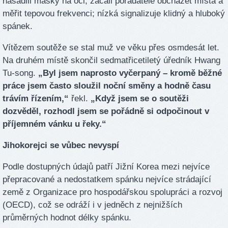
nasadili masky na oči, začali pořadatelé obcházet místa a
měřit tepovou frekvenci; nízká signalizuje klidný a hluboký
spánek.
Vítězem soutěže se stal muž ve věku přes osmdesát let.
Na druhém místě skončil sedmatřicetiletý úředník Hwang
Tu-song.
„Byl jsem naprosto vyčerpaný – kromě běžné
práce jsem často sloužil noční směny a hodně času
trávím řízením,“
řekl.
„Když jsem se o soutěži
dozvěděl, rozhodl jsem se pořádně si odpočinout v
příjemném vánku u řeky.“
Jihokorejci se vůbec nevyspí
Podle dostupných údajů patří Jižní Korea mezi nejvíce
přepracované a nedostatkem spánku nejvíce strádající
země z Organizace pro hospodářskou spolupráci a rozvoj
(OECD), což se odráží i v jedněch z nejnižších
průměrných hodnot délky spánku.