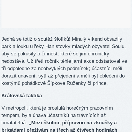
Jedná se totiž o soutěž šlofíků! Minulý víkend obsadily
park a louku u řeky Han stovky mladých obyvatel Soulu,
aby se pokusily o činnost, které se jim chronicky
nedostává. Už třetí ročník téhle jarní akce odstartoval ve
tři odpoledne za neobvyklých podmínek; účastníci měli
dorazit unavení, sytí až přejedení a měli být oblečeni do
kostýmů pohádkové Šípkové Růženky či prince.
Královská taktika
V metropoli, která je proslulá horečným pracovním
tempem, byla únava účastníků na trávnících až
hmatatelná.
„Mezi školou, přípravou na zkoušky a
brigádami přežívám na třech až čtyřech hodinách