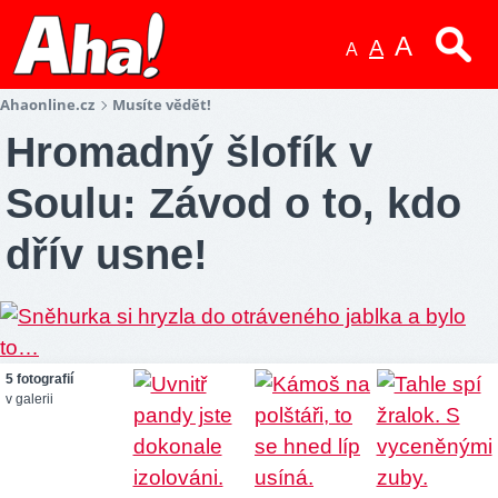
A
A
A
Ahaonline.cz
Musíte vědět!
Hromadný šlofík v
Soulu: Závod o to, kdo
dřív usne!
5 fotografií
v galerii