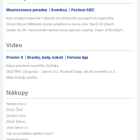
Mourissonova poradna
Komiksy
Festival ABC
Kdo vynalezl kapesník? Historie od středověku po papírové kapesníky
Ghost Recon Wildlands dostal vylepšení a novou misi. Starší díl Ubisof...
Quake ke 30. narozeninám dostal novou epizodu zdarma. Dawn of the Mach...
Video
Prostor X
Branky, body, kokoti
Fortuna liga
Klaus promluvil na pohřbu Knížáka
SESTŘIH: Zbrojovka - Liberec 0:1. Rozhodl Dulay, ale při premiéře za S...
Milan Knížák pohřeb
Nákupy
hledejceny.cz
Zboží Živě
Osobní vozy
Zboží Dáma
zbozi.blesk.cz
Jak na prohlídku ojetého vozu?
HobbyKompas