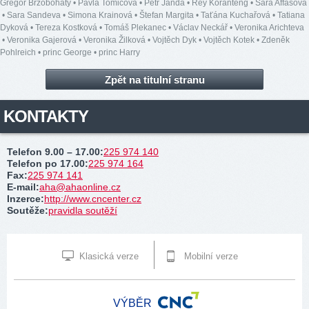
Gregor Brzobohatý
•
Pavla Tomicová
•
Petr Janda
•
Rey Koranteng
•
Sára Affašová
•
Sara Sandeva
•
Simona Krainová
•
Štefan Margita
•
Taťána Kuchařová
•
Tatiana
Dyková
•
Tereza Kostková
•
Tomáš Plekanec
•
Václav Neckář
•
Veronika Arichteva
•
Veronika Gajerová
•
Veronika Žilková
•
Vojtěch Dyk
•
Vojtěch Kotek
•
Zdeněk
Pohlreich
•
princ George
•
princ Harry
Zpět na titulní stranu
KONTAKTY
Telefon 9.00 – 17.00
:
225 974 140
Telefon po 17.00
:
225 974 164
Fax
:
225 974 141
E-mail
:
aha@ahaonline.cz
Inzerce
:
http://www.cncenter.cz
Soutěže
:
pravidla soutěží
Klasická verze
Mobilní verze
VÝBĚR