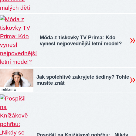
Móda z tiskovky TV Prima: Kdo
vynesl nejpovednější letní model?
Jak spolehlivě zakryjete šediny? Tohle
musíte znát
reklama
Pospíšil na Knížákově pohřbu: „Nikdy