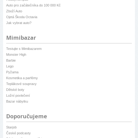
Auto pro začátečníka do 100 000 Kč
Zboží Auto
Ojetá Škoda Octavia
Jak vybrat auto?
Mimibazar
Testujte s Mimibazarem
Monster High
Barbie
Lego
Pyžama
Kosmetika a parfémy
Teplákové soupravy
Dětské boty
Ložní povlečení
Bazar nábytku
Doporučujeme
Starjob
České podcasty