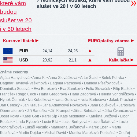
7 ikonických kousků, které vám budou
slušet ve 20 i v 60 letech
Kurzovní lístek
EUROplatby zdarma
EUR
24,14
24,26
USD
20,92
21,1
Kalkulačka
Známé celebrity
Agáta Hanychová
•
Anna K.
•
Anna Slováčková
•
Artur Štaidl
•
Bolek Polívka
•
Dagmar Havlová-Veškrnová
•
Dagmar Patrasová
•
Daniela Písařovicová
•
Dominika Gottová
•
Eva Burešová
•
Eva Samková
•
Felix Slováček
•
Filip Blažek
•
František Ringo Čech
•
Hana Gregorová
•
Hana Zagorová
•
Helena Vondráčková
•
Hynek Čermák
•
Iva Kubelková
•
Ivana Gottová
•
Iveta Bartošová
•
Jakub Prachař
•
Jan Čenský
•
Jan Kraus
•
Jana Adamcová Nováková
•
Jana Boušková
•
Jaroslava
Obermaierová
•
Jiří Bartoška
•
Jiří Krampol
•
Jiřina Bohdalová
•
Jitka Čvančarová
•
Josef Kokta
•
Karel Gott
•
Karel Šíp
•
Kate Middleton
•
Kateřina Brožová
•
Libor
Bouček
•
Linda Rybová
•
Lucie Bílá
•
Lucie Borhyová
•
Lucie Šafářová
•
Lucie
Vondráčková
•
Lukáš Vaculík
•
Mahulena Bočanová
•
Marek Eben
•
Marta
Kubišová
•
Martin Dejdar
•
Michal David
•
Monika Marešová-Poslušná
•
Ondřej