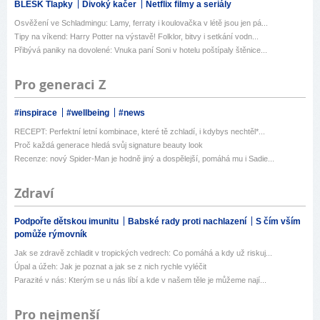
BLESK Tlapky
Divoký kačer
Netflix filmy a seriály
Osvěžení ve Schladmingu: Lamy, ferraty i koulovačka v létě jsou jen pá...
Tipy na víkend: Harry Potter na výstavě! Folklor, bitvy i setkání vodn...
Přibývá paniky na dovolené: Vnuka paní Soni v hotelu poštípaly štěnice...
Pro generaci Z
#inspirace
#wellbeing
#news
RECEPT: Perfektní letní kombinace, které tě zchladí, i kdybys nechtěl*...
Proč každá generace hledá svůj signature beauty look
Recenze: nový Spider-Man je hodně jiný a dospělejší, pomáhá mu i Sadie...
Zdraví
Podpořte dětskou imunitu
Babské rady proti nachlazení
S čím vším
pomůže rýmovník
Jak se zdravě zchladit v tropických vedrech: Co pomáhá a kdy už riskuj...
Úpal a úžeh: Jak je poznat a jak se z nich rychle vyléčit
Parazité v nás: Kterým se u nás líbí a kde v našem těle je můžeme nají...
Pro nejmenší