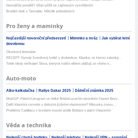
Nesnášíte pondělí? Vědci přišli se zajímavým vysvětlením
Brutální útok v Tanvaldu: Několik pobodaných
Pro ženy a maminky
Nejčastější novoroční předsevzetí
Miminko a mráz
Jak vybírat letní
dovolenou
Okurková limonáda
RECEPT: Kynutý švestkový koláč s drobenkou. Klasika, se kterou zaboduj...
Tohle nikdy neříkejte! Slova, kterými rodiče dětem ubližují ze všeho n...
Auto-moto
Alko-kalkulačka
Rallye Dakar 2025
Dálniční známka 2025
MotoGP: Páteční program ve Velké Británii uzavřel rekordním časem Bezz...
Další klasická corvette s dobrými jízdními vlastnostmi? Mitsuoka znovu...
Problémy Cadillacu s brzdami souvisí podle Bottase s jejich chlazením
Věda a technika
Nejlepší chytré hodinky
Nejlepší telefony
Nejlepší VPN – srovnání