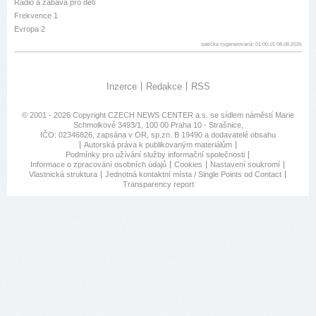
Rádio a zábava pro děti
Frekvence 1
Evropa 2
patička vygenerovaná: 01:00:15 08.08.2026
Inzerce
Redakce
RSS
© 2001 - 2026 Copyright
CZECH NEWS CENTER a.s.
se sídlem náměstí Marie
Schmolkové 3493/1, 100 00 Praha 10 - Strašnice,
IČO: 02346826, zapsána v OR, sp.zn. B 19490 a dodavatelé obsahu
Autorská práva k publikovaným materiálům
Podmínky pro užívání služby informační společnosti
Informace o zpracování osobních údajů
Cookies
Nastavení soukromí
Vlastnická struktura
Jednotná kontaktní místa / Single Points od Contact
Transparency report