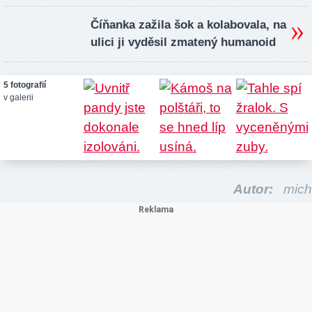
Číňanka zažila šok a kolabovala, na
ulici ji vyděsil zmatený humanoid
5 fotografií
v galerii
Autor:
mich