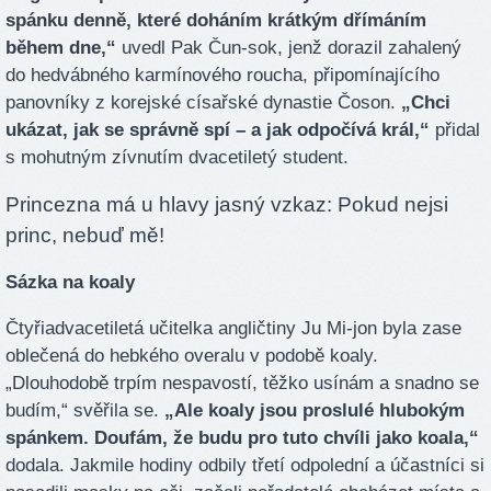
spánku denně, které doháním krátkým dřímáním
během dne,“
uvedl Pak Čun-sok, jenž dorazil zahalený
do hedvábného karmínového roucha, připomínajícího
panovníky z korejské císařské dynastie Čoson.
„Chci
ukázat, jak se správně spí – a jak odpočívá král,“
přidal
s mohutným zívnutím dvacetiletý student.
Princezna má u hlavy jasný vzkaz: Pokud nejsi
princ, nebuď mě!
Sázka na koaly
Čtyřiadvacetiletá učitelka angličtiny Ju Mi-jon byla zase
oblečená do hebkého overalu v podobě koaly.
„Dlouhodobě trpím nespavostí, těžko usínám a snadno se
budím,“ svěřila se.
„Ale koaly jsou proslulé hlubokým
spánkem. Doufám, že budu pro tuto chvíli jako koala,“
dodala. Jakmile hodiny odbily třetí odpolední a účastníci si