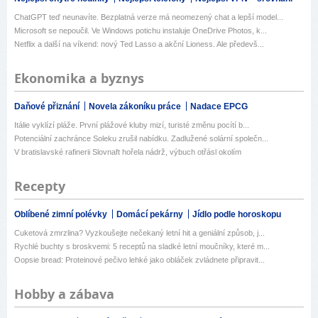
ChatGPT teď neunavíte. Bezplatná verze má neomezený chat a lepší model...
Microsoft se nepoučil. Ve Windows potichu instaluje OneDrive Photos, k...
Netflix a další na víkend: nový Ted Lasso a akční Lioness. Ale předevš...
Ekonomika a byznys
Daňové přiznání
Novela zákoníku práce
Nadace EPCG
Itálie vyklízí pláže. První plážové kluby mizí, turisté změnu pocítí b...
Potenciální zachránce Soleku zrušil nabídku. Zadlužené solární společn...
V bratislavské rafinerii Slovnaft hořela nádrž, výbuch otřásl okolím
Recepty
Oblíbené zimní polévky
Domácí pekárny
Jídlo podle horoskopu
Cuketová zmrzlina? Vyzkoušejte nečekaný letní hit a geniální způsob, j...
Rychlé buchty s broskvemi: 5 receptů na sladké letní moučníky, které m...
Oopsie bread: Proteinové pečivo lehké jako obláček zvládnete připravit...
Hobby a zábava