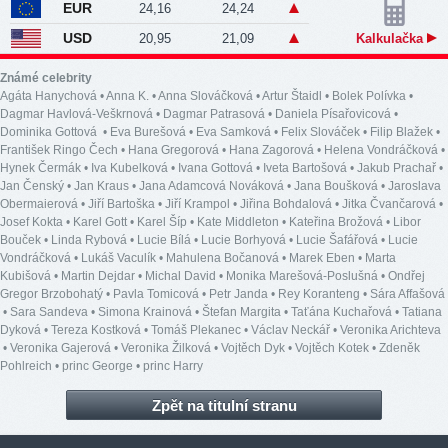
EUR
24,16
24,24
USD
20,95
21,09
Kalkulačka
Známé celebrity
Agáta Hanychová
•
Anna K.
•
Anna Slováčková
•
Artur Štaidl
•
Bolek Polívka
•
Dagmar Havlová-Veškrnová
•
Dagmar Patrasová
•
Daniela Písařovicová
•
Dominika Gottová
•
Eva Burešová
•
Eva Samková
•
Felix Slováček
•
Filip Blažek
•
František Ringo Čech
•
Hana Gregorová
•
Hana Zagorová
•
Helena Vondráčková
•
Hynek Čermák
•
Iva Kubelková
•
Ivana Gottová
•
Iveta Bartošová
•
Jakub Prachař
•
Jan Čenský
•
Jan Kraus
•
Jana Adamcová Nováková
•
Jana Boušková
•
Jaroslava
Obermaierová
•
Jiří Bartoška
•
Jiří Krampol
•
Jiřina Bohdalová
•
Jitka Čvančarová
•
Josef Kokta
•
Karel Gott
•
Karel Šíp
•
Kate Middleton
•
Kateřina Brožová
•
Libor
Bouček
•
Linda Rybová
•
Lucie Bílá
•
Lucie Borhyová
•
Lucie Šafářová
•
Lucie
Vondráčková
•
Lukáš Vaculík
•
Mahulena Bočanová
•
Marek Eben
•
Marta
Kubišová
•
Martin Dejdar
•
Michal David
•
Monika Marešová-Poslušná
•
Ondřej
Gregor Brzobohatý
•
Pavla Tomicová
•
Petr Janda
•
Rey Koranteng
•
Sára Affašová
•
Sara Sandeva
•
Simona Krainová
•
Štefan Margita
•
Taťána Kuchařová
•
Tatiana
Dyková
•
Tereza Kostková
•
Tomáš Plekanec
•
Václav Neckář
•
Veronika Arichteva
•
Veronika Gajerová
•
Veronika Žilková
•
Vojtěch Dyk
•
Vojtěch Kotek
•
Zdeněk
Pohlreich
•
princ George
•
princ Harry
Zpět na titulní stranu