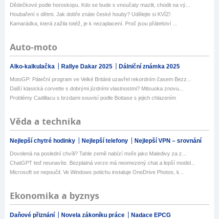
Dědečkové podle horoskopu. Kdo se bude s vnoučaty mazlit, chodit na vý...
Houbaření s dětmi. Jak dobře znáte české houby? Udělejte si KVÍZ!
Kamarádka, která zažila totéž, je k nezaplacení. Proč jsou přátelství ...
Auto-moto
Alko-kalkulačka
Rallye Dakar 2025
Dálniční známka 2025
MotoGP: Páteční program ve Velké Británii uzavřel rekordním časem Bezz...
Další klasická corvette s dobrými jízdními vlastnostmi? Mitsuoka znovu...
Problémy Cadillacu s brzdami souvisí podle Bottase s jejich chlazením
Věda a technika
Nejlepší chytré hodinky
Nejlepší telefony
Nejlepší VPN – srovnání
Dovolená na poslední chvíli? Tahle země nabízí moře jako Maledivy za z...
ChatGPT teď neunavíte. Bezplatná verze má neomezený chat a lepší model...
Microsoft se nepoučil. Ve Windows potichu instaluje OneDrive Photos, k...
Ekonomika a byznys
Daňové přiznání
Novela zákoníku práce
Nadace EPCG