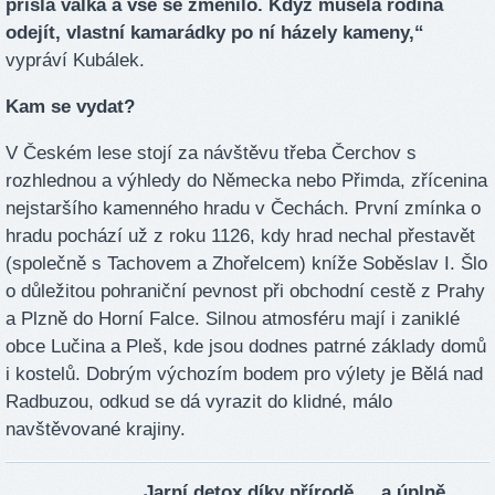
přišla válka a vše se změnilo. Když musela rodina
odejít, vlastní kamarádky po ní házely kameny,“
vypráví Kubálek.
Kam se vydat?
V Českém lese stojí za návštěvu třeba Čerchov s
rozhlednou a výhledy do Německa nebo Přimda, zřícenina
nejstaršího kamenného hradu v Čechách. První zmínka o
hradu pochází už z roku 1126, kdy hrad nechal přestavět
(společně s Tachovem a Zhořelcem) kníže Soběslav I. Šlo
o důležitou pohraniční pevnost při obchodní cestě z Prahy
a Plzně do Horní Falce. Silnou atmosféru mají i zaniklé
obce Lučina a Pleš, kde jsou dodnes patrné základy domů
i kostelů. Dobrým výchozím bodem pro výlety je Bělá nad
Radbuzou, odkud se dá vyrazit do klidné, málo
navštěvované krajiny.
Jarní detox díky přírodě ... a úplně