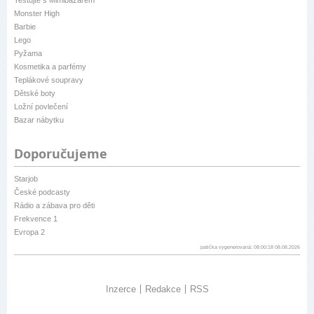
Testujte s Mimibazarem
Monster High
Barbie
Lego
Pyžama
Kosmetika a parfémy
Teplákové soupravy
Dětské boty
Ložní povlečení
Bazar nábytku
Doporučujeme
Starjob
České podcasty
Rádio a zábava pro děti
Frekvence 1
Evropa 2
patička vygenerovaná: 08:00:18 08.08.2026
Inzerce
Redakce
RSS