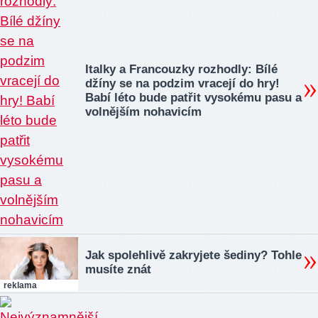
Italky a Francouzky rozhodly: Bílé
džíny se na podzim vracejí do hry!
Babí léto bude patřit vysokému pasu a
volnějším nohavicím
Jak spolehlivě zakryjete šediny? Tohle
musíte znát
reklama