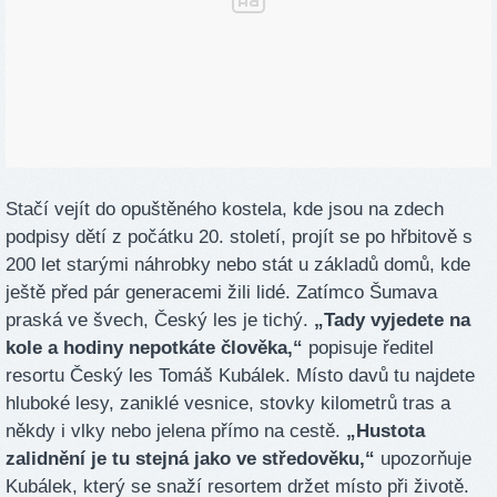
Stačí vejít do opuštěného kostela, kde jsou na zdech
podpisy dětí z počátku 20. století, projít se po hřbitově s
200 let starými náhrobky nebo stát u základů domů, kde
ještě před pár generacemi žili lidé. Zatímco Šumava
praská ve švech, Český les je tichý.
„Tady vyjedete na
kole a hodiny nepotkáte člověka,“
popisuje ředitel
resortu Český les Tomáš Kubálek. Místo davů tu najdete
hluboké lesy, zaniklé vesnice, stovky kilometrů tras a
někdy i vlky nebo jelena přímo na cestě.
„Hustota
zalidnění je tu stejná jako ve středověku,“
upozorňuje
Kubálek, který se snaží resortem držet místo při životě.