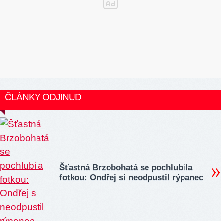
ČLÁNKY ODJINUD
Šťastná Brzobohatá se pochlubila
fotkou: Ondřej si neodpustil rýpanec