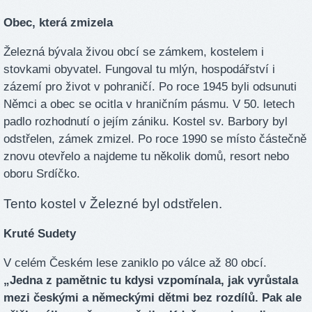
Obec, která zmizela
Železná bývala živou obcí se zámkem, kostelem i
stovkami obyvatel. Fungoval tu mlýn, hospodářství i
zázemí pro život v pohraničí. Po roce 1945 byli odsunuti
Němci a obec se ocitla v hraničním pásmu. V 50. letech
padlo rozhodnutí o jejím zániku. Kostel sv. Barbory byl
odstřelen, zámek zmizel. Po roce 1990 se místo částečně
znovu otevřelo a najdeme tu několik domů, resort nebo
oboru Srdíčko.
Tento kostel v Železné byl odstřelen.
Kruté Sudety
V celém Českém lese zaniklo po válce až 80 obcí.
„Jedna z pamětnic tu kdysi vzpomínala, jak vyrůstala
mezi českými a německými dětmi bez rozdílů. Pak ale