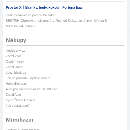
Prostor X
Branky, body, kokoti
Fortuna liga
Klaus promluvil na pohřbu Knížáka
SESTŘIH: Zbrojovka - Liberec 0:1. Rozhodl Dulay, ale při premiéře za S...
Milan Knížák pohřeb
Nákupy
hledejceny.cz
Zboží Živě
Osobní vozy
Zboží Dáma
zbozi.blesk.cz
Jak na prohlídku ojetého vozu?
HobbyKompas
Auto pro začátečníka do 100 000 Kč
Zboží Auto
Ojetá Škoda Octavia
Jak vybrat auto?
Mimibazar