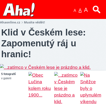
A
A
A
Ahaonline.cz
Musíte vědět!
Klid v Českém lese:
Zapomenutý ráj u
hranic!
5 fotografií
v galerii