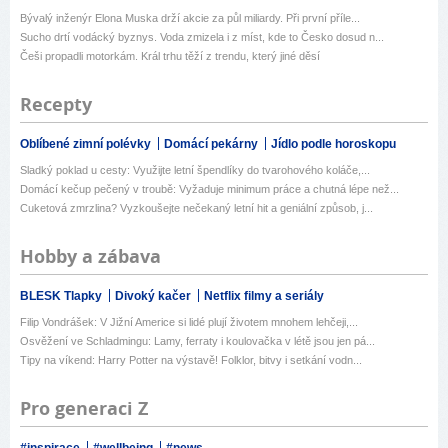
Bývalý inženýr Elona Muska drží akcie za půl miliardy. Při první příle...
Sucho drtí vodácký byznys. Voda zmizela i z míst, kde to Česko dosud n...
Češi propadli motorkám. Král trhu těží z trendu, který jiné děsí
Recepty
Oblíbené zimní polévky
Domácí pekárny
Jídlo podle horoskopu
Sladký poklad u cesty: Využijte letní špendlíky do tvarohového koláče,...
Domácí kečup pečený v troubě: Vyžaduje minimum práce a chutná lépe než...
Cuketová zmrzlina? Vyzkoušejte nečekaný letní hit a geniální způsob, j...
Hobby a zábava
BLESK Tlapky
Divoký kačer
Netflix filmy a seriály
Filip Vondrášek: V Jižní Americe si lidé plují životem mnohem lehčeji,...
Osvěžení ve Schladmingu: Lamy, ferraty i koulovačka v létě jsou jen pá...
Tipy na víkend: Harry Potter na výstavě! Folklor, bitvy i setkání vodn...
Pro generaci Z