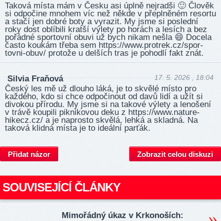
Taková místa mám v Česku asi úplně nejradši 🙂 Člověk
si odpočine mnohem víc než někde v přeplněném resortu
a stačí jen dobré boty a vyrazit. My jsme si poslední
roky dost oblíbili kratší výlety po horách a lesích a bez
pořádné sportovní obuvi už bych nikam nešla 😄 Docela
často koukám třeba sem http­s://ww­w.pr­otre­k.cz­/spor­
tovni-obuv/ protože u delších tras je pohodlí fakt znát.
17. 5. 2026 , 18:04
Silvia Fraňová
Český les mě už dlouho láká, je to skvělé místo pro
každého, kdo si chce odpočinout od davů lidí a užít si
divokou přírodu. My jsme si na takové výlety a lenošení
v trávě koupili piknikovou deku z http­s://ww­w.na­ture­
hikec­z.cz/ a je naprosto skvělá, lehká a skladná. Na
taková klidná místa je to ideální parťák.
Přidat názor
Zobrazit celou diskuzi
SOUVISEJÍCÍ ČLÁNKY
Mimořádný úkaz v Krkonoších: