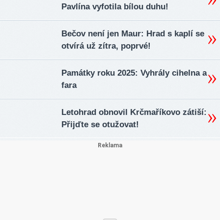
Pavlína vyfotila bílou duhu!
Bečov není jen Maur: Hrad s kaplí se
otvírá už zítra, poprvé!
Památky roku 2025: Vyhrály cihelna a
fara
Letohrad obnovil Krčmaříkovo zátiší:
Přijďte se otužovat!