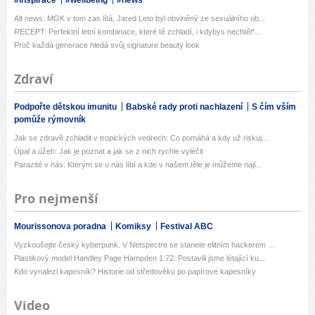
#inspirace
#wellbeing
#news
Alt news: MGK v tom zas lítá, Jared Leto byl obviněný ze sexuálního ob...
RECEPT: Perfektní letní kombinace, které tě zchladí, i kdybys nechtěl*...
Proč každá generace hledá svůj signature beauty look
Zdraví
Podpořte dětskou imunitu
Babské rady proti nachlazení
S čím vším
pomůže rýmovník
Jak se zdravě zchladit v tropických vedrech: Co pomáhá a kdy už riskuj...
Úpal a úžeh: Jak je poznat a jak se z nich rychle vyléčit
Parazité v nás: Kterým se u nás líbí a kde v našem těle je můžeme nají...
Pro nejmenší
Mourissonova poradna
Komiksy
Festival ABC
Vyzkoušejte český kyberpunk. V Netspectre se stanete elitním hackerem ...
Plastikový model Handley Page Hampden 1:72: Postavili jsme létající ku...
Kdo vynalezl kapesník? Historie od středověku po papírové kapesníky
Video