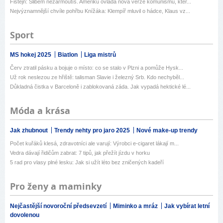
Fištejn: Slibem nezarmoutíš. Ameriku ovládá nová verze komunismu, kter...
Nejvýznamnější chvíle pohřbu Knížáka: Klempíř mluvil o hádce, Klaus vz...
Sport
MS hokej 2025
Biatlon
Liga mistrů
Červ ztratil pásku a bojuje o místo: co se stalo v Plzni a pomůže Hysk...
Už rok neslezou ze hřiště: talisman Slavie i železný Srb. Kdo nechyběl...
Důkladná čistka v Barceloně i zablokovaná záda. Jak vypadá hektické lé...
Móda a krása
Jak zhubnout
Trendy nehty pro jaro 2025
Nové make-up trendy
Počet kuřáků klesá, zdravotníci ale varují: Výrobci e-cigaret lákají m...
Vedra dávají řidičům zabrat: 7 tipů, jak přežít jízdu v horku
5 rad pro vlasy plné lesku: Jak si užít léto bez zničených kadeří
Pro ženy a maminky
Nejčastější novoroční předsevzetí
Miminko a mráz
Jak vybírat letní
dovolenou