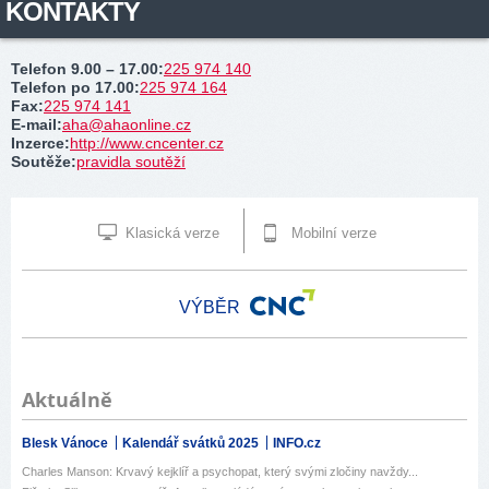
KONTAKTY
Telefon 9.00 – 17.00
:
225 974 140
Telefon po 17.00
:
225 974 164
Fax
:
225 974 141
E-mail
:
aha@ahaonline.cz
Inzerce
:
http://www.cncenter.cz
Soutěže
:
pravidla soutěží
Klasická verze
Mobilní verze
VÝBĚR
Aktuálně
Blesk Vánoce
Kalendář svátků 2025
INFO.cz
Charles Manson: Krvavý kejklíř a psychopat, který svými zločiny navždy...