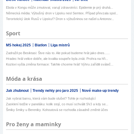
Ebola v Kongu může zmutovat, varují zdravotníci. Epidemie je prý druhá...
Německá média: Výbušný dron v Lipsku nesl Semtex. Případ převzala spol...
Teroristický útok Rusů v Lipsku!? Dron s výbušninou se našel u Antonov...
Sport
MS hokej 2025
Biatlon
Liga mistrů
Zadražil po Besiktasi: Štve nás to. Ale pokud budeme hrát jako dnes......
Hradec hrál velice dobře, ale kvalita soupeře byla znát. Prohra na hři...
Kozlovi vyšla změna formace: Takhle chceme hrát! Výhru zařídili sváteč...
Móda a krása
Jak zhubnout
Trendy nehty pro jaro 2025
Nové make-up trendy
Jak vybrat barvu, která vám bude slušet? Tohle je rozhodující
Zasklení lodžie v paneláku: kolik stojí, co musí schválit SVJ a kdy se...
Šmiky šmiky u Bereniky. Kohoutová se rozhodla zásadně změnit účes
Pro ženy a maminky