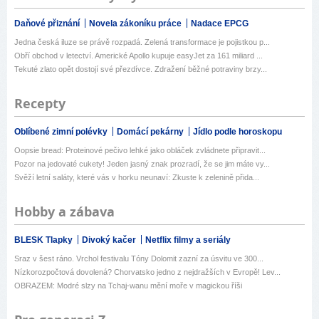
Daňové přiznání
Novela zákoníku práce
Nadace EPCG
Jedna česká iluze se právě rozpadá. Zelená transformace je pojistkou p...
Obří obchod v letectví. Americké Apollo kupuje easyJet za 161 miliard ...
Tekuté zlato opět dostojí své přezdívce. Zdražení běžné potraviny brzy...
Recepty
Oblíbené zimní polévky
Domácí pekárny
Jídlo podle horoskopu
Oopsie bread: Proteinové pečivo lehké jako obláček zvládnete připravit...
Pozor na jedovaté cukety! Jeden jasný znak prozradí, že se jim máte vy...
Svěží letní saláty, které vás v horku neunaví: Zkuste k zelenině přida...
Hobby a zábava
BLESK Tlapky
Divoký kačer
Netflix filmy a seriály
Sraz v šest ráno. Vrchol festivalu Tóny Dolomit zazní za úsvitu ve 300...
Nízkorozpočtová dovolená? Chorvatsko jedno z nejdražších v Evropě! Lev...
OBRAZEM: Modré slzy na Tchaj-wanu mění moře v magickou říši