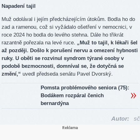
Napadení tajil
Muž odolával i jejím předcházejícím útokům. Bodla ho do
zad a ramenou, což si vyžádalo ošetření v nemocnici, v
roce 2024 ho bodla do levého stehna. Dále ho třikrát
razantně pořezala na levé ruce.
„Muž to tajil, k lékaři šel
až později. Došlo k porušení nervu a omezení hybnosti
ruky. U oběti se rozvinul syndrom týrané osoby v
podobě bezmocnosti, domníval se, že dotyčná se
změní,“
uvedl předseda senátu Pavel Dvorský.
Pomsta problémového seniora (75):
Bodákem rozpáral čenich
bernardýna
Autor:
sč