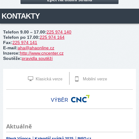
KONTAKTY
Telefon 9.00 – 17.00
:
225 974 140
Telefon po 17.00
:
225 974 164
Fax
:
225 974 141
E-mail
:
aha@ahaonline.cz
Inzerce
:
http://www.cncenter.cz
Soutěže
:
pravidla soutěží
Klasická verze
Mobilní verze
VÝBĚR
Aktuálně
Blesk Vánoce
Kalendář svátků 2025
INFO.cz