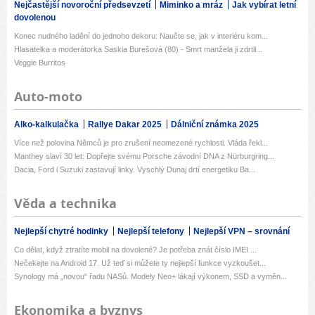
Nejčastější novoroční předsevzetí
Miminko a mráz
Jak vybírat letní
dovolenou
Konec nudného ladění do jednoho dekoru: Naučte se, jak v interiéru kom...
Hlasatelka a moderátorka Saskia Burešová (80) - Smrt manžela ji zdrtil...
Veggie Burritos
Auto-moto
Alko-kalkulačka
Rallye Dakar 2025
Dálniční známka 2025
Více než polovina Němců je pro zrušení neomezené rychlosti. Vláda řekl...
Manthey slaví 30 let: Dopřejte svému Porsche závodní DNA z Nürburgring...
Dacia, Ford i Suzuki zastavují linky. Vyschlý Dunaj drtí energetiku Ba...
Věda a technika
Nejlepší chytré hodinky
Nejlepší telefony
Nejlepší VPN – srovnání
Co dělat, když ztratíte mobil na dovolené? Je potřeba znát číslo IMEI ...
Nečekejte na Android 17. Už teď si můžete ty nejlepší funkce vyzkoušet...
Synology má „novou“ řadu NASů. Modely Neo+ lákají výkonem, SSD a vyměn...
Ekonomika a byznys