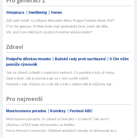
Pro generaci Z
#inspirace
#wellbeing
#news
Září patří módě: Co přinese Mercedes-Benz Prague Fashion Week SS27
F*ck the glasses: AI Meta brýle mají zjednodušit život, zatím ale děla...
Víš, proč ti po mléčných výrobcích možná nebývá dobře?
Zdraví
Podpořte dětskou imunitu
Babské rady proti nachlazení
S čím vším
pomůže rýmovník
Jak se zdravě zchladit v tropických vedrech: Co pomáhá a kdy už riskuj...
Úpal a úžeh: Jak je poznat a jak se z nich rychle vyléčit
Parazité v nás: Kterým se u nás líbí a kde v našem těle je můžeme nají...
Pro nejmenší
Mourissonova poradna
Komiksy
Festival ABC
Mourrisonova poradna: Je zdravé si čistit pleť v 11 letech? Jak na to?
Ukázka z GTA 6 bude mít premiéru na Netflixu
Forza Horizon 6 (recenze): Oblíbené arkádové závody se přesouvají do u...