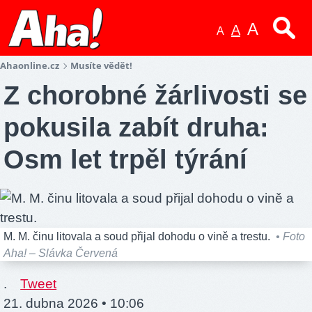
A
A
A
Ahaonline.cz
Musíte vědět!
Z chorobné žárlivosti se
pokusila zabít druha:
Osm let trpěl týrání
M. M. činu litovala a soud přijal dohodu o vině a trestu.
• Foto
Aha! – Slávka Červená
.
Tweet
21. dubna 2026 • 10:06