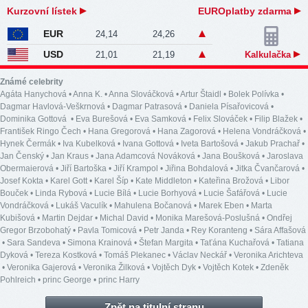
Kurzovní lístek
EUROplatby zdarma
EUR
24,14
24,26
USD
21,01
21,19
Kalkulačka
Známé celebrity
Agáta Hanychová
•
Anna K.
•
Anna Slováčková
•
Artur Štaidl
•
Bolek Polívka
•
Dagmar Havlová-Veškrnová
•
Dagmar Patrasová
•
Daniela Písařovicová
•
Dominika Gottová
•
Eva Burešová
•
Eva Samková
•
Felix Slováček
•
Filip Blažek
•
František Ringo Čech
•
Hana Gregorová
•
Hana Zagorová
•
Helena Vondráčková
•
Hynek Čermák
•
Iva Kubelková
•
Ivana Gottová
•
Iveta Bartošová
•
Jakub Prachař
•
Jan Čenský
•
Jan Kraus
•
Jana Adamcová Nováková
•
Jana Boušková
•
Jaroslava
Obermaierová
•
Jiří Bartoška
•
Jiří Krampol
•
Jiřina Bohdalová
•
Jitka Čvančarová
•
Josef Kokta
•
Karel Gott
•
Karel Šíp
•
Kate Middleton
•
Kateřina Brožová
•
Libor
Bouček
•
Linda Rybová
•
Lucie Bílá
•
Lucie Borhyová
•
Lucie Šafářová
•
Lucie
Vondráčková
•
Lukáš Vaculík
•
Mahulena Bočanová
•
Marek Eben
•
Marta
Kubišová
•
Martin Dejdar
•
Michal David
•
Monika Marešová-Poslušná
•
Ondřej
Gregor Brzobohatý
•
Pavla Tomicová
•
Petr Janda
•
Rey Koranteng
•
Sára Affašová
•
Sara Sandeva
•
Simona Krainová
•
Štefan Margita
•
Taťána Kuchařová
•
Tatiana
Dyková
•
Tereza Kostková
•
Tomáš Plekanec
•
Václav Neckář
•
Veronika Arichteva
•
Veronika Gajerová
•
Veronika Žilková
•
Vojtěch Dyk
•
Vojtěch Kotek
•
Zdeněk
Pohlreich
•
princ George
•
princ Harry
Zpět na titulní stranu