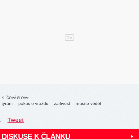
KLÍČOVÁ SLOVA:
týrání
pokus o vraždu
žárlivost
musíte vědět
.
Tweet
DISKUSE K ČLÁNKU