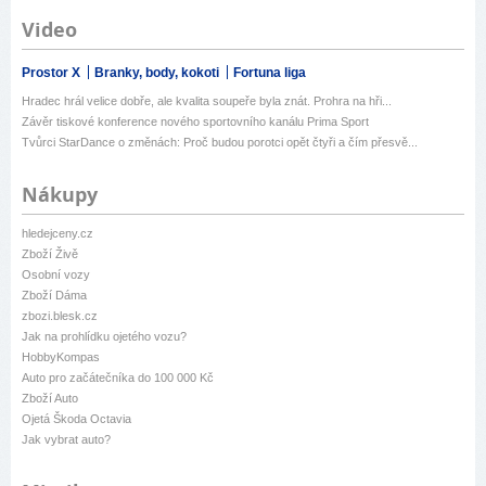
Video
Prostor X
Branky, body, kokoti
Fortuna liga
Hradec hrál velice dobře, ale kvalita soupeře byla znát. Prohra na hři...
Závěr tiskové konference nového sportovního kanálu Prima Sport
Tvůrci StarDance o změnách: Proč budou porotci opět čtyři a čím přesvě...
Nákupy
hledejceny.cz
Zboží Živě
Osobní vozy
Zboží Dáma
zbozi.blesk.cz
Jak na prohlídku ojetého vozu?
HobbyKompas
Auto pro začátečníka do 100 000 Kč
Zboží Auto
Ojetá Škoda Octavia
Jak vybrat auto?