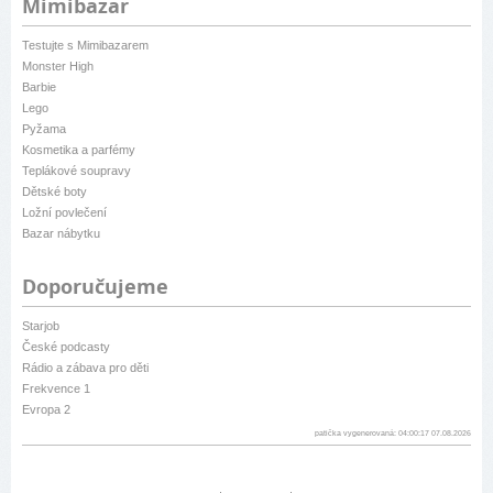
Mimibazar
Testujte s Mimibazarem
Monster High
Barbie
Lego
Pyžama
Kosmetika a parfémy
Teplákové soupravy
Dětské boty
Ložní povlečení
Bazar nábytku
Doporučujeme
Starjob
České podcasty
Rádio a zábava pro děti
Frekvence 1
Evropa 2
patička vygenerovaná: 04:00:17 07.08.2026