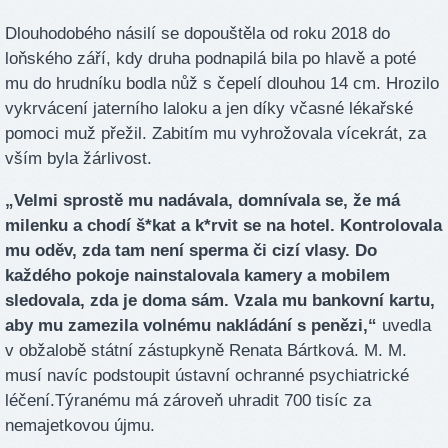
Dlouhodobého násilí se dopouštěla od roku 2018 do
loňského září, kdy druha podnapilá bila po hlavě a poté
mu do hrudníku bodla nůž s čepelí dlouhou 14 cm. Hrozilo
vykrvácení jaterního laloku a jen díky včasné lékařské
pomoci muž přežil. Zabitím mu vyhrožovala vícekrát, za
vším byla žárlivost.
„Velmi sprostě mu nadávala, domnívala se, že má
milenku a chodí š*kat a k*rvit se na hotel. Kontrolovala
mu oděv, zda tam není sperma či cizí vlasy. Do
každého pokoje nainstalovala kamery a mobilem
sledovala, zda je doma sám. Vzala mu bankovní kartu,
aby mu zamezila volnému nakládání s penězi,“
uvedla
v obžalobě státní zástupkyně Renata Bártková. M. M.
musí navíc podstoupit ústavní ochranné psychiatrické
léčení.Týranému má zároveň uhradit 700 tisíc za
nemajetkovou újmu.