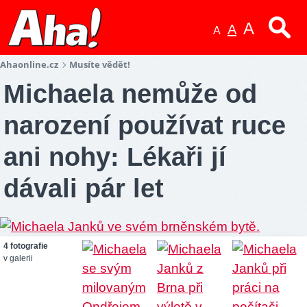
A
A
A
Ahaonline.cz
Musíte vědět!
Michaela nemůže od
narození používat ruce
ani nohy: Lékaři jí
dávali pár let
4 fotografie
v galerii