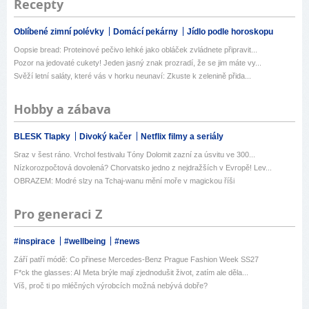
Recepty
Oblíbené zimní polévky
Domácí pekárny
Jídlo podle horoskopu
Oopsie bread: Proteinové pečivo lehké jako obláček zvládnete připravit...
Pozor na jedovaté cukety! Jeden jasný znak prozradí, že se jim máte vy...
Svěží letní saláty, které vás v horku neunaví: Zkuste k zelenině přida...
Hobby a zábava
BLESK Tlapky
Divoký kačer
Netflix filmy a seriály
Sraz v šest ráno. Vrchol festivalu Tóny Dolomit zazní za úsvitu ve 300...
Nízkorozpočtová dovolená? Chorvatsko jedno z nejdražších v Evropě! Lev...
OBRAZEM: Modré slzy na Tchaj-wanu mění moře v magickou říši
Pro generaci Z
#inspirace
#wellbeing
#news
Září patří módě: Co přinese Mercedes-Benz Prague Fashion Week SS27
F*ck the glasses: AI Meta brýle mají zjednodušit život, zatím ale děla...
Víš, proč ti po mléčných výrobcích možná nebývá dobře?