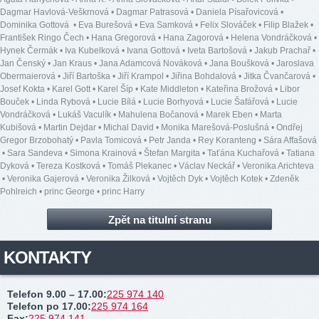
Dagmar Havlová-Veškrnová
•
Dagmar Patrasová
•
Daniela Písařovicová
•
Dominika Gottová
•
Eva Burešová
•
Eva Samková
•
Felix Slováček
•
Filip Blažek
•
František Ringo Čech
•
Hana Gregorová
•
Hana Zagorová
•
Helena Vondráčková
•
Hynek Čermák
•
Iva Kubelková
•
Ivana Gottová
•
Iveta Bartošová
•
Jakub Prachař
•
Jan Čenský
•
Jan Kraus
•
Jana Adamcová Nováková
•
Jana Boušková
•
Jaroslava
Obermaierová
•
Jiří Bartoška
•
Jiří Krampol
•
Jiřina Bohdalová
•
Jitka Čvančarová
•
Josef Kokta
•
Karel Gott
•
Karel Šíp
•
Kate Middleton
•
Kateřina Brožová
•
Libor
Bouček
•
Linda Rybová
•
Lucie Bílá
•
Lucie Borhyová
•
Lucie Šafářová
•
Lucie
Vondráčková
•
Lukáš Vaculík
•
Mahulena Bočanová
•
Marek Eben
•
Marta
Kubišová
•
Martin Dejdar
•
Michal David
•
Monika Marešová-Poslušná
•
Ondřej
Gregor Brzobohatý
•
Pavla Tomicová
•
Petr Janda
•
Rey Koranteng
•
Sára Affašová
•
Sara Sandeva
•
Simona Krainová
•
Štefan Margita
•
Taťána Kuchařová
•
Tatiana
Dyková
•
Tereza Kostková
•
Tomáš Plekanec
•
Václav Neckář
•
Veronika Arichteva
•
Veronika Gajerová
•
Veronika Žilková
•
Vojtěch Dyk
•
Vojtěch Kotek
•
Zdeněk
Pohlreich
•
princ George
•
princ Harry
Zpět na titulní stranu
KONTAKTY
Telefon 9.00 – 17.00
:
225 974 140
Telefon po 17.00
:
225 974 164
Fax
:
225 974 141