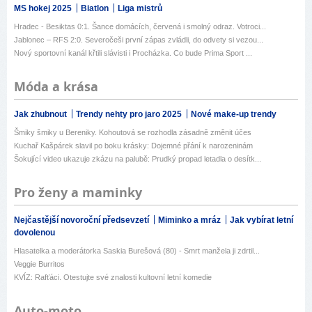
MS hokej 2025
Biatlon
Liga mistrů
Hradec - Besiktas 0:1. Šance domácích, červená i smolný odraz. Votroci...
Jablonec – RFS 2:0. Severočeši první zápas zvládli, do odvety si vezou...
Nový sportovní kanál křtili slávisti i Procházka. Co bude Prima Sport ...
Móda a krása
Jak zhubnout
Trendy nehty pro jaro 2025
Nové make-up trendy
Šmiky šmiky u Bereniky. Kohoutová se rozhodla zásadně změnit účes
Kuchař Kašpárek slavil po boku krásky: Dojemné přání k narozeninám
Šokující video ukazuje zkázu na palubě: Prudký propad letadla o desítk...
Pro ženy a maminky
Nejčastější novoroční předsevzetí
Miminko a mráz
Jak vybírat letní
dovolenou
Hlasatelka a moderátorka Saskia Burešová (80) - Smrt manžela ji zdrtil...
Veggie Burritos
KVÍZ: Rafťáci. Otestujte své znalosti kultovní letní komedie
Auto-moto