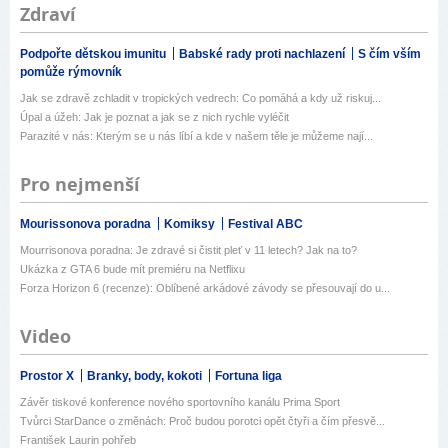
Zdraví
Podpořte dětskou imunitu
Babské rady proti nachlazení
S čím vším
pomůže rýmovník
Jak se zdravě zchladit v tropických vedrech: Co pomáhá a kdy už riskuj...
Úpal a úžeh: Jak je poznat a jak se z nich rychle vyléčit
Parazité v nás: Kterým se u nás líbí a kde v našem těle je můžeme nají...
Pro nejmenší
Mourissonova poradna
Komiksy
Festival ABC
Mourrisonova poradna: Je zdravé si čistit pleť v 11 letech? Jak na to?
Ukázka z GTA 6 bude mít premiéru na Netflixu
Forza Horizon 6 (recenze): Oblíbené arkádové závody se přesouvají do u...
Video
Prostor X
Branky, body, kokoti
Fortuna liga
Závěr tiskové konference nového sportovního kanálu Prima Sport
Tvůrci StarDance o změnách: Proč budou porotci opět čtyři a čím přesvě...
František Laurin pohřeb