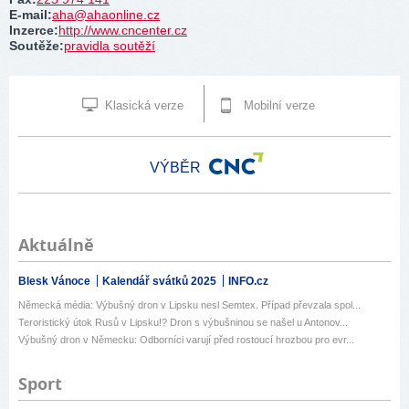
E-mail
:
aha@ahaonline.cz
Inzerce
:
http://www.cncenter.cz
Soutěže
:
pravidla soutěží
Klasická verze
Mobilní verze
VÝBĚR
Aktuálně
Blesk Vánoce
Kalendář svátků 2025
INFO.cz
Německá média: Výbušný dron v Lipsku nesl Semtex. Případ převzala spol...
Teroristický útok Rusů v Lipsku!? Dron s výbušninou se našel u Antonov...
Výbušný dron v Německu: Odborníci varují před rostoucí hrozbou pro evr...
Sport