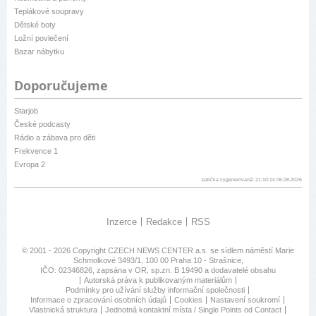
Teplákové soupravy
Dětské boty
Ložní povlečení
Bazar nábytku
Doporučujeme
Starjob
České podcasty
Rádio a zábava pro děti
Frekvence 1
Evropa 2
patička vygenerovaná: 21:10:14 06.08.2026
Inzerce
Redakce
RSS
© 2001 - 2026 Copyright
CZECH NEWS CENTER a.s.
se sídlem náměstí Marie
Schmolkové 3493/1, 100 00 Praha 10 - Strašnice,
IČO: 02346826, zapsána v OR, sp.zn. B 19490 a dodavatelé obsahu
Autorská práva k publikovaným materiálům
Podmínky pro užívání služby informační společnosti
Informace o zpracování osobních údajů
Cookies
Nastavení soukromí
Vlastnická struktura
Jednotná kontaktní místa / Single Points od Contact