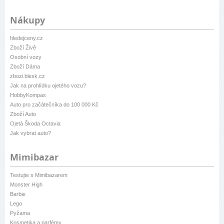
Nákupy
hledejceny.cz
Zboží Živě
Osobní vozy
Zboží Dáma
zbozi.blesk.cz
Jak na prohlídku ojetého vozu?
HobbyKompas
Auto pro začátečníka do 100 000 Kč
Zboží Auto
Ojetá Škoda Octavia
Jak vybrat auto?
Mimibazar
Testujte s Mimibazarem
Monster High
Barbie
Lego
Pyžama
Kosmetika a parfémy