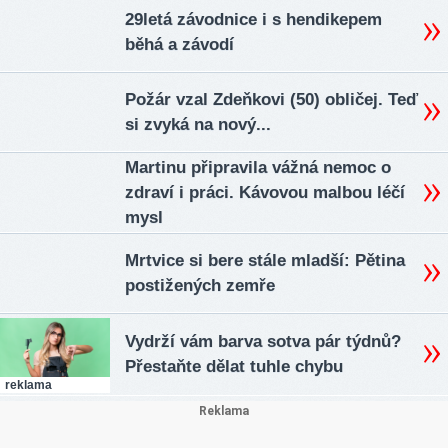
29letá závodnice i s hendikepem
běhá a závodí
Požár vzal Zdeňkovi (50) obličej. Teď
si zvyká na nový...
Martinu připravila vážná nemoc o
zdraví i práci. Kávovou malbou léčí
mysl
Mrtvice si bere stále mladší: Pětina
postižených zemře
Vydrží vám barva sotva pár týdnů?
Přestaňte dělat tuhle chybu
reklama