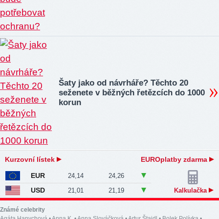
Šaty jako od návrháře? Těchto 20
seženete v běžných řetězcích do 1000
korun
Kurzovní lístek
EUROplatby zdarma
EUR
24,14
24,26
USD
21,01
21,19
Kalkulačka
Známé celebrity
Agáta Hanychová
•
Anna K.
•
Anna Slováčková
•
Artur Štaidl
•
Bolek Polívka
•