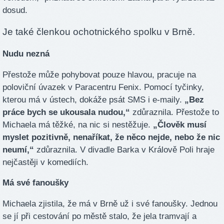
dosud.
Je také členkou ochotnického spolku v Brně.
Nudu nezná
Přestože může pohybovat pouze hlavou, pracuje na
poloviční úvazek v Paracentru Fenix. Pomocí tyčinky,
kterou má v ústech, dokáže psát SMS i e-maily.
„Bez
práce bych se ukousala nudou,“
zdůraznila. Přestože to
Michaela má těžké, na nic si nestěžuje.
„Člověk musí
myslet pozitivně, nenaříkat, že něco nejde, nebo že nic
neumí,“
zdůraznila. V divadle Barka v Králově Poli hraje
nejčastěji v komediích.
Má své fanoušky
Michaela zjistila, že má v Brně už i své fanoušky. Jednou
se jí při cestování po městě stalo, že jela tramvají a