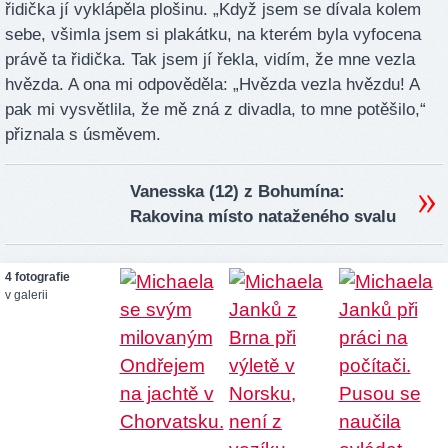
řidička jí vyklápěla plošinu. „Když jsem se dívala kolem
sebe, všimla jsem si plakátku, na kterém byla vyfocena
právě ta řidička. Tak jsem jí řekla, vidím, že mne vezla
hvězda. A ona mi odpověděla: „Hvězda vezla hvězdu! A
pak mi vysvětlila, že mě zná z divadla, to mne potěšilo,“
přiznala s úsměvem.
Vanesska (12) z Bohumína:
Rakovina místo nataženého svalu
4 fotografie
v galerii