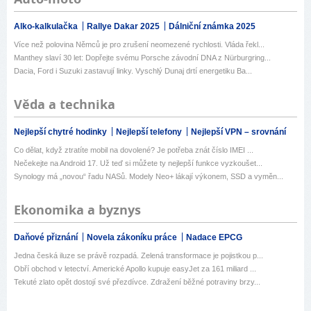
Alko-kalkulačka
Rallye Dakar 2025
Dálniční známka 2025
Více než polovina Němců je pro zrušení neomezené rychlosti. Vláda řekl...
Manthey slaví 30 let: Dopřejte svému Porsche závodní DNA z Nürburgring...
Dacia, Ford i Suzuki zastavují linky. Vyschlý Dunaj drtí energetiku Ba...
Věda a technika
Nejlepší chytré hodinky
Nejlepší telefony
Nejlepší VPN – srovnání
Co dělat, když ztratíte mobil na dovolené? Je potřeba znát číslo IMEI ...
Nečekejte na Android 17. Už teď si můžete ty nejlepší funkce vyzkoušet...
Synology má „novou“ řadu NASů. Modely Neo+ lákají výkonem, SSD a vyměn...
Ekonomika a byznys
Daňové přiznání
Novela zákoníku práce
Nadace EPCG
Jedna česká iluze se právě rozpadá. Zelená transformace je pojistkou p...
Obří obchod v letectví. Americké Apollo kupuje easyJet za 161 miliard ...
Tekuté zlato opět dostojí své přezdívce. Zdražení běžné potraviny brzy...