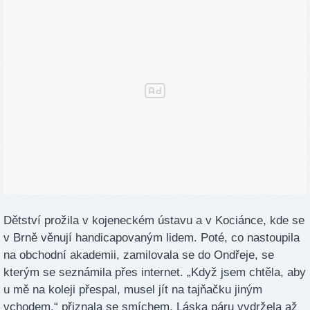
Dětství prožila v kojeneckém ústavu a v Kociánce, kde se
v Brně věnují handicapovaným lidem. Poté, co nastoupila
na obchodní akademii, zamilovala se do Ondřeje, se
kterým se seznámila přes internet. „Když jsem chtěla, aby
u mě na koleji přespal, musel jít na tajňačku jiným
vchodem,“ přiznala se smíchem. Láska páru vydržela až