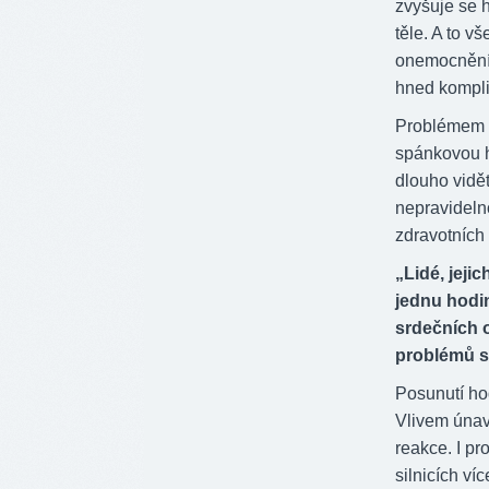
zvyšuje se h
těle. A to v
onemocnění,
hned kompli
Problémem sp
spánkovou h
dlouho vidě
nepravidelno
zdravotních 
„Lidé, jeji
jednu hodin
srdečních 
problémů s
Posunutí ho
Vlivem únav
reakce. I pr
silnicích ví