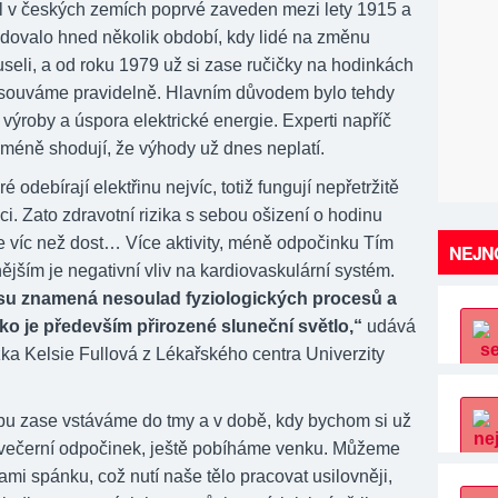
yl v českých zemích poprvé zaveden mezi lety 1915 a
dovalo hned několik období, kdy lidé na změnu
seli, a od roku 1979 už si zase ručičky na hodinkách
souváme pravidelně. Hlavním důvodem bylo tehdy
 výroby a úspora elektrické energie. Experti napříč
cméně shodují, že výhody už dnes neplatí.
é odebírají elektřinu nejvíc, totiž fungují nepřetržitě
ci. Zato zdravotní rizika s sebou ošizení o hodinu
 víc než dost… Více aktivity, méně odpočinku Tím
NEJNO
jším je negativní vliv na kardiovaskulární systém.
u znamená nesoulad fyziologických procesů a
ko je především přirozené sluneční světlo,“
udává
ka Kelsie Fullová z Lékařského centra Univerzity
u zase vstáváme do tmy a v době, kdy bychom si už
 večerní odpočinek, ještě pobíháme venku. Můžeme
ami spánku, což nutí naše tělo pracovat usilovněji,