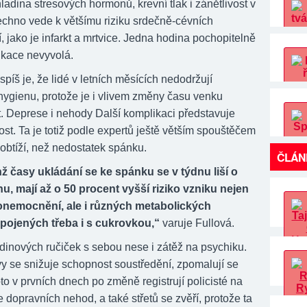
ladina stresových hormonů, krevní tlak i zánětlivost v
šechno vede k většímu riziku srdečně-cévních
 jako je infarkt a mrtvice. Jedna hodina pochopitelně
kace nevyvolá.
íš je, že lidé v letních měsících nedodržují
ygienu, protože je i vlivem změny času venku
t. Deprese i nehody Další komplikaci představuje
st. Ta je totiž podle expertů ještě větším spouštěčem
obtíží, než nedostatek spánku.
ČLÁN
chž časy ukládání se ke spánku se v týdnu liší o
u, mají až o 50 procent vyšší riziko vzniku nejen
onemocnění, ale i různých metabolických
pojených třeba i s cukrovkou,“
varuje Fullová.
dinových ručiček s sebou nese i zátěž na psychiku.
y se snižuje schopnost soustředění, zpomalují se
oto v prvních dnech po změně registrují policisté na
ce dopravních nehod, a také střetů se zvěří, protože ta