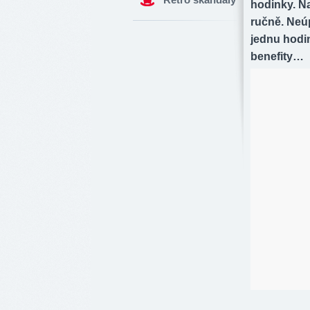
hodinky. Na
ručně. Neú
jednu hodin
benefity…