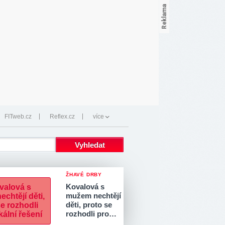
FITweb.cz
Reflex.cz
více
ŽHAVÉ DRBY
Kovalová s
mužem nechtějí
děti, proto se
rozhodli pro…