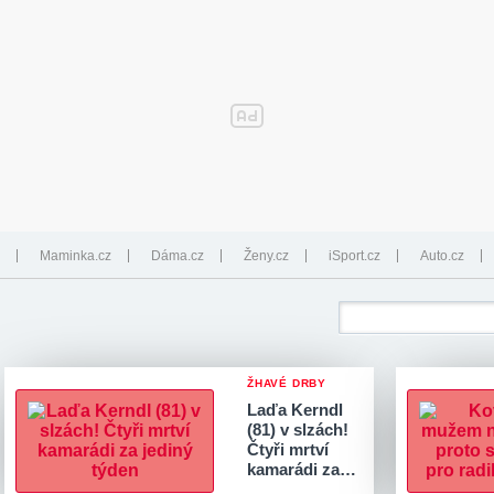
Maminka.cz
Dáma.cz
Ženy.cz
iSport.cz
Auto.cz
ŽHAVÉ DRBY
Laďa Kerndl
(81) v slzách!
Čtyři mrtví
kamarádi za…