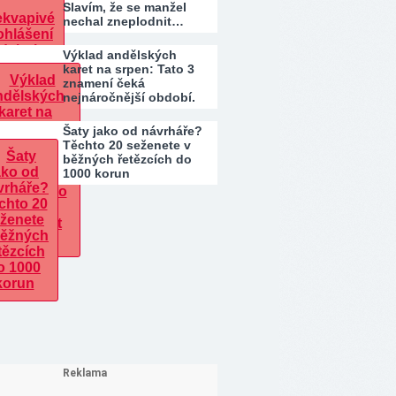
Slavím, že se manžel
nechal zneplodnit…
Výklad andělských
karet na srpen: Tato 3
znamení čeká
nejnáročnější období.
Kdo…
Šaty jako od návrháře?
Těchto 20 seženete v
běžných řetězcích do
1000 korun