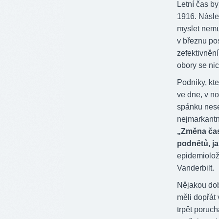
Letní čas b
1916. Násle
myslet nemu
v březnu po
zefektivnění
obory se ni
Podniky, kter
ve dne, v no
spánku nese
nejmarkantně
„Změna čas
podnětů, ja
epidemiolož
Vanderbilt.
Nějakou dob
měli dopřát
trpět poruch