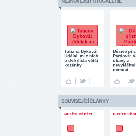
NEJNOVĚJŠÍ FOTOGALERIE
Tatiana Dyková:
Děsivé při
Udělali mi z nich
Pártlové: 
o dvě čísla větší
obavy z
kozénky
nevyléčite
nemoci
SOUVISEJÍCÍ ČLÁNKY
MUSÍTE VĚDĚT!
MUSÍTE VĚD