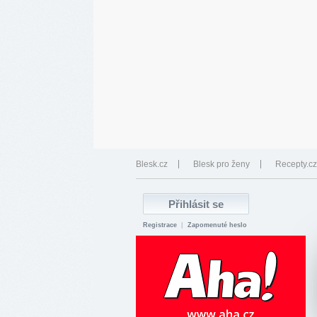
Blesk.cz
Blesk pro ženy
Recepty.cz
Registrace
|
Zapomenuté heslo