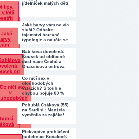
jídelníček malých dětí
Jaké barvy vám nejvíc
sluší? Odhalte
tajemství barevné
typologie a naučte se…
Babišova dovolená:
Kousek od oblíbené
destinace Čechů a
Onassisova ostrova
Co ničí sex v
dlouhodobých
vztazích? S touhle
chybou bojuje 83 %
párů. Patříte…
Pohublá Csáková (55)
na Sardinii: Manžela
vyměnila za zajíčka!
Překvapivé prohlášení
hudebnice Kovalové: