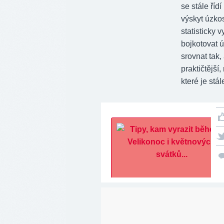
se stále říd
výskyt úzkos
statisticky
bojkotovat ú
srovnat tak,
praktičtější
které je st