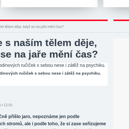
ím tělem děje, když se na jaře mění čas?
 s naším tělem děje,
se na jaře mění čas?
inových ručiček s sebou nese i zátěž na psychiku.
 • 12:01
čně přišlo jaro, nepoznáme jen podle
ích stromů, ale i podle toho, že si zase seřizujeme