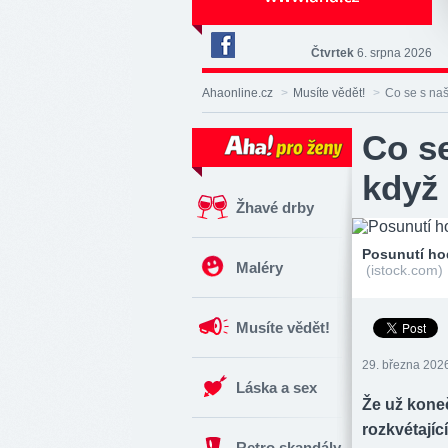
Čtvrtek
6. srpna 2026
Deník
Aha!
Ahaonline.cz
>
Musíte vědět!
>
Co se s naš
na
Facebooku
Co se
když 
Žhavé drby
Posunutí hod
Maléry
(istock.com)
Musíte vědět!
29. března 2026
Láska a sex
Že už kone
rozkvétajíc
Retro skandály