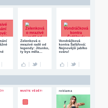
znání
Zelenková o
Vondráčková
Vážné
mrazivé radě od
kontra Šafářová:
legendy: Jitunko,
Nejnovější jablko
lné
ty bys měla…
sváru!
reklama
ĚT!
MUSÍTE VĚDĚT!