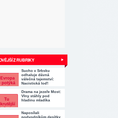
VĚJŠÍ Z RUBRIKY
Sucho v Srbsku
odhaluje dávná
válečná tajemství:
Nacistická loď!
Drama na jezeře Most:
Vlny stáhly pod
hladinu mladíka
Naposílali
podvodníkům desítky