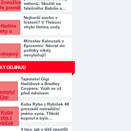
milionů: Skočili na
falešného Babiše a…
Nejhorší sucho v
historii? V Třeboni
chybí třetina vody
Miroslav Kalousek v
Epicentru: Návrat do
politiky nikdy
nevylučuji!
KY ODJINUD
Tajemství Gigi
Hadidové a Bradley
Coopera: Vzali se už
před měsícem
Kuba Ryba z Rybiček 48
prozradil netradiční
jméno syna. Třikrát
kopnul a bylo…
4 tipy, jak v létě zpestřit