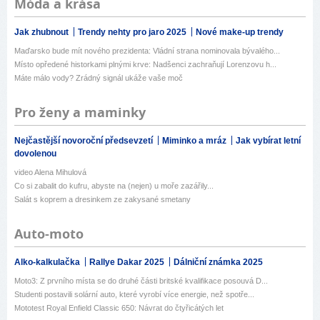
Móda a krása
Jak zhubnout
Trendy nehty pro jaro 2025
Nové make-up trendy
Maďarsko bude mít nového prezidenta: Vládní strana nominovala bývalého...
Místo opředené historkami plnými krve: Nadšenci zachraňují Lorenzovu h...
Máte málo vody? Zrádný signál ukáže vaše moč
Pro ženy a maminky
Nejčastější novoroční předsevzetí
Miminko a mráz
Jak vybírat letní
dovolenou
video Alena Mihulová
Co si zabalit do kufru, abyste na (nejen) u moře zazářily...
Salát s koprem a dresinkem ze zakysané smetany
Auto-moto
Alko-kalkulačka
Rallye Dakar 2025
Dálniční známka 2025
Moto3: Z prvního místa se do druhé části britské kvalifikace posouvá D...
Studenti postavili solární auto, které vyrobí více energie, než spotře...
Mototest Royal Enfield Classic 650: Návrat do čtyřicátých let