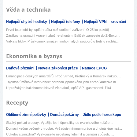
Věda a technika
Nejlepší chytré hodinky
Nejlepší telefony
Nejlepší VPN – srovnání
První fotomobil byl spíš hračka než seriózní zařízení. O 25 let pozděj...
Zásilkovna usnadní vrácení zboží e-shopům. Balíček zanesete do Z-Boxu,...
Válka s bloky. Průzkumník smaže mnoho malých souborů o třetinu rychlej...
Ekonomika a byznys
Daňové přiznání
Novela zákoníku práce
Nadace EPCG
Emancipace českých miliardářů. Proč Strnad, Křetínský a Komárek nakupu...
Tajemství měnové intervence: obranou japonského jenu chrání Amerika hl...
U pražských hal chceme hlavně více akcí, lepší VIP i gastronomii, říká...
Recepty
Oblíbené zimní polévky
Domácí pekárny
Jídlo podle horoskopu
Sladký poklad u cesty: Využijte letní špendlíky do tvarohového koláče,...
Domácí kečup pečený v troubě: Vyžaduje minimum práce a chutná lépe než...
Cuketová zmrzlina? Vyzkoušejte nečekaný letní hit a geniální způsob, j...