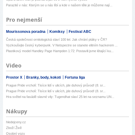
Parazité v nás: Kterým se u nás líbí a kde v našem těle je můžeme nají...
Pro nejmenší
Mourissonova poradna
Komiksy
Festival ABC
Česká společnost ornitologická slaví 100 let: Jak chrání ptáky v ČR?
Vyzkoušejte český kyberpunk. V Netspectre se stanete elitním hackerem ...
Plastikový model Handley Page Hampden 1:72: Postavili jsme létající ku...
Video
Prostor X
Branky, body, kokoti
Fortuna liga
Prague Pride vrcholí: Tisíce lidí v ulicích, jde duhový průvod! (8. sr...
Prague Pride vrcholí: Tisíce lidí v ulicích, jde duhový průvod! (8. sr...
Hra světel na fasádě slavné vily: Tugendhat slaví 25 let na seznamu UN...
Nákupy
hledejceny.cz
Zboží Živě
Osobní vozy