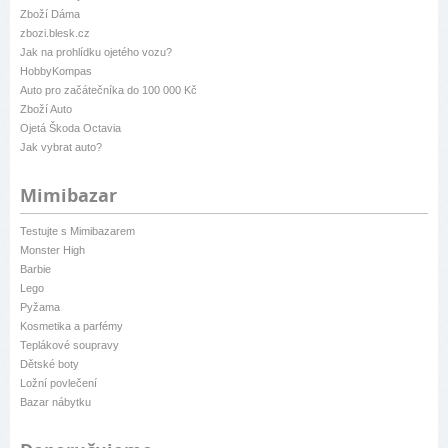
Zboží Dáma
zbozi.blesk.cz
Jak na prohlídku ojetého vozu?
HobbyKompas
Auto pro začátečníka do 100 000 Kč
Zboží Auto
Ojetá Škoda Octavia
Jak vybrat auto?
Mimibazar
Testujte s Mimibazarem
Monster High
Barbie
Lego
Pyžama
Kosmetika a parfémy
Teplákové soupravy
Dětské boty
Ložní povlečení
Bazar nábytku