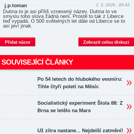
1. 2. 2026 , 09:42
j.p.toman
Dutina to je asi příliš vznesený název. Dutina to ve
smyslu toho slova žádná není. Prostě to tak z Liberce
teď vypadá. O 500 světelných let dále od Liberce se to
asi jeví jinak.
Přidat názor
Zobrazit celou diskuzi
SOUVISEJÍCÍ ČLÁNKY
Po 54 letech do hlubokého vesmíru:
Tihle čtyři poletí na Měsíc
Socialistický experiment Štola 88: Z
Brna se letělo na Mars
Už zítra nastane... Nejdelší zatmění!