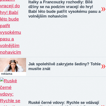
Italky a Francouzky rozhodly: Bílé
džíny se na podzim vracejí do hry!
Babí léto bude patřit vysokému pasu a
volnějším nohavicím
Jak spolehlivě zakryjete šediny? Tohle
musíte znát
reklama
Ruské černé vdovy: Rychle se vdávají