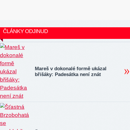
ČLÁNKY ODJINUD
Mareš v dokonalé formě ukázal
břišáky: Padesátka není znát