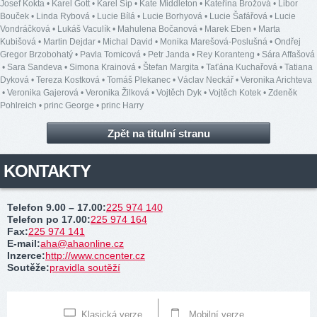
Josef Kokta
•
Karel Gott
•
Karel Šíp
•
Kate Middleton
•
Kateřina Brožová
•
Libor
Bouček
•
Linda Rybová
•
Lucie Bílá
•
Lucie Borhyová
•
Lucie Šafářová
•
Lucie
Vondráčková
•
Lukáš Vaculík
•
Mahulena Bočanová
•
Marek Eben
•
Marta
Kubišová
•
Martin Dejdar
•
Michal David
•
Monika Marešová-Poslušná
•
Ondřej
Gregor Brzobohatý
•
Pavla Tomicová
•
Petr Janda
•
Rey Koranteng
•
Sára Affašová
•
Sara Sandeva
•
Simona Krainová
•
Štefan Margita
•
Taťána Kuchařová
•
Tatiana
Dyková
•
Tereza Kostková
•
Tomáš Plekanec
•
Václav Neckář
•
Veronika Arichteva
•
Veronika Gajerová
•
Veronika Žilková
•
Vojtěch Dyk
•
Vojtěch Kotek
•
Zdeněk
Pohlreich
•
princ George
•
princ Harry
Zpět na titulní stranu
KONTAKTY
Telefon 9.00 – 17.00
:
225 974 140
Telefon po 17.00
:
225 974 164
Fax
:
225 974 141
E-mail
:
aha@ahaonline.cz
Inzerce
:
http://www.cncenter.cz
Soutěže
:
pravidla soutěží
Klasická verze
Mobilní verze