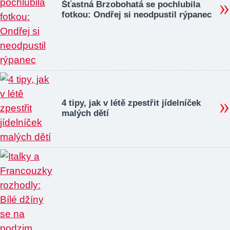
Šťastná Brzobohatá se pochlubila
fotkou: Ondřej si neodpustil rýpanec
4 tipy, jak v létě zpestřit jídelníček
malých dětí