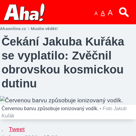
A
A
A
Ahaonline.cz
Musíte vědět!
Čekání Jakuba Kuřáka
se vyplatilo: Zvěčnil
obrovskou kosmickou
dutinu
Červenou barvu způsobuje ionizovaný vodík.
• Foto Jakub
Kuřák
.
Tweet