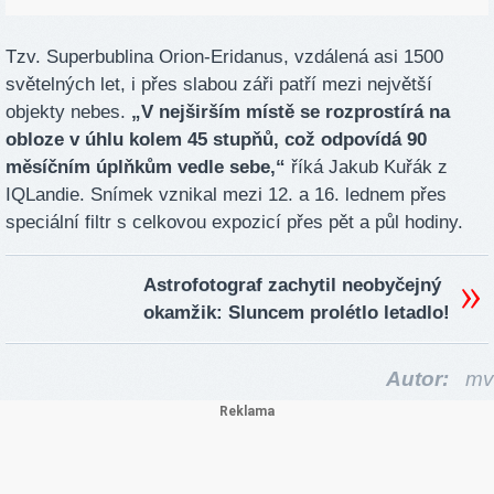
Tzv. Superbublina Orion-Eridanus, vzdálená asi 1500
světelných let, i přes slabou záři patří mezi největší
objekty nebes.
„V nejširším místě se rozprostírá na
obloze v úhlu kolem 45 stupňů, což odpovídá 90
měsíčním úplňkům vedle sebe,“
říká Jakub Kuřák z
IQLandie. Snímek vznikal mezi 12. a 16. lednem přes
speciální filtr s celkovou expozicí přes pět a půl hodiny.
Astrofotograf zachytil neobyčejný
okamžik: Sluncem prolétlo letadlo!
Autor:
mv