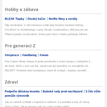
Hobby a zábava
BLESK Tlapky
Divoký kačer
Netflix filmy a seriály
Filip Vondrášek: V Jižní Americe si lidé plují životem mnohem lehčeji,...
Osvěžení ve Schladmingu: Lamy, ferraty i koulovačka v létě jsou jen pá...
Přibývá paniky na dovolené: Vnuka paní Soni v hotelu poštípaly štěnice...
Pro generaci Z
#inspirace
#wellbeing
#news
Pop Culture Wrap: Ariana Grande promluvila o svém ústupu z veřejného ž...
Alt news: MGK v tom zas lítá, Jared Leto byl obviněný ze sexuálního ob...
RECEPT: Perfektní letní kombinace, které tě zchladí, i kdybys nechtěl*...
Zdraví
Podpořte dětskou imunitu
Babské rady proti nachlazení
S čím vším
pomůže rýmovník
Jak se zdravě zchladit v tropických vedrech: Co pomáhá a kdy už riskuj...
Úpal a úžeh: Jak je poznat a jak se z nich rychle vyléčit