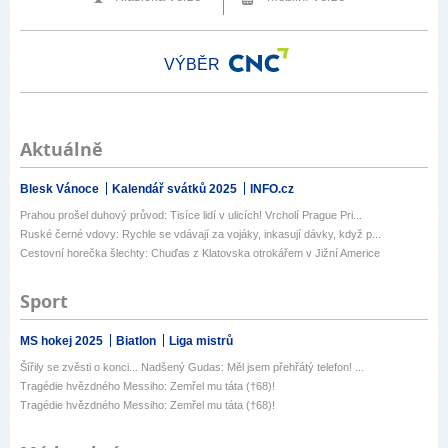
VÝBĚR
Aktuálně
Blesk Vánoce
Kalendář svátků 2025
INFO.cz
Prahou prošel duhový průvod: Tisíce lidí v ulicích! Vrcholí Prague Pri...
Ruské černé vdovy: Rychle se vdávají za vojáky, inkasují dávky, když p...
Cestovní horečka šlechty: Chuďas z Klatovska otrokářem v Jižní Americe
Sport
MS hokej 2025
Biatlon
Liga mistrů
Šířily se zvěsti o konci... Nadšený Gudas: Měl jsem přehřátý telefon! ...
Tragédie hvězdného Messiho: Zemřel mu táta (†68)!
Tragédie hvězdného Messiho: Zemřel mu táta (†68)!