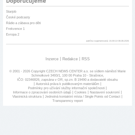
Doporučujeme
Starjob
České podcasty
Rádio a zábava pro děti
Frekvence 1
Evropa 2
patička vygenerovaná: 15:30:13 08.08.2026
Inzerce
Redakce
RSS
© 2001 - 2026 Copyright
CZECH NEWS CENTER a.s.
se sídlem náměstí Marie
Schmolkové 3493/1, 100 00 Praha 10 - Strašnice,
IČO: 02346826, zapsána v OR, sp.zn. B 19490 a dodavatelé obsahu
Autorská práva k publikovaným materiálům
Podmínky pro užívání služby informační společnosti
Informace o zpracování osobních údajů
Cookies
Nastavení soukromí
Vlastnická struktura
Jednotná kontaktní místa / Single Points od Contact
Transparency report