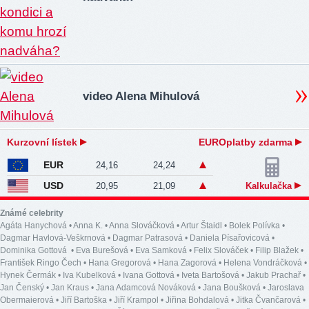
video Alena Mihulová
Kurzovní lístek
EUROplatby zdarma
EUR
24,16
24,24
USD
20,95
21,09
Kalkulačka
Známé celebrity
Agáta Hanychová
•
Anna K.
•
Anna Slováčková
•
Artur Štaidl
•
Bolek Polívka
•
Dagmar Havlová-Veškrnová
•
Dagmar Patrasová
•
Daniela Písařovicová
•
Dominika Gottová
•
Eva Burešová
•
Eva Samková
•
Felix Slováček
•
Filip Blažek
•
František Ringo Čech
•
Hana Gregorová
•
Hana Zagorová
•
Helena Vondráčková
•
Hynek Čermák
•
Iva Kubelková
•
Ivana Gottová
•
Iveta Bartošová
•
Jakub Prachař
•
Jan Čenský
•
Jan Kraus
•
Jana Adamcová Nováková
•
Jana Boušková
•
Jaroslava
Obermaierová
•
Jiří Bartoška
•
Jiří Krampol
•
Jiřina Bohdalová
•
Jitka Čvančarová
•