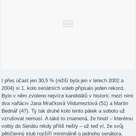
I přes účast jen 30,5 % (nižší byla jen v letech 2002 a
2004) si 1. kolo senátních voleb připsalo jeden rekord.
Bylo v něm zvoleno nejvíce kandidátů v historii, mezi nimi
dva »aňáci« Jana Mračková Vildumeztová (51) a Martin
Bednář (47). Ty tak druhé kolo tento pátek a sobotu už
vzrušovat nemusí. A také to znamená, že hnutí – kterému
volby do Senátu nikdy příliš nešly – už teď ví, že svůj
pětičlenný klub rozšíří minimálně o jednoho senátora.