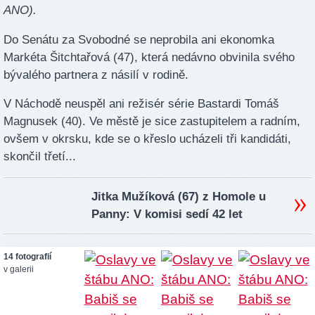
ANO).
Do Senátu za Svobodné se neprobila ani ekonomka
Markéta Šitchtařová (47), která nedávno obvinila svého
bývalého partnera z násilí v rodině.
V Náchodě neuspěl ani režisér série Bastardi Tomáš
Magnusek (40). Ve městě je sice zastupitelem a radním,
ovšem v okrsku, kde se o křeslo ucházeli tři kandidáti,
skončil třetí...
Jitka Mužíková (67) z Homole u
Panny: V komisi sedí 42 let
14 fotografií
v galerii