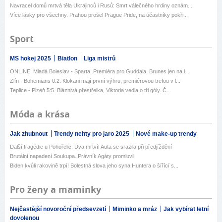
Navracel domů mrtvá těla Ukrajinců i Rusů: Smrt válečného hrdiny oznám...
Více lásky pro všechny. Prahou prošel Prague Pride, na účastníky pokři...
Sport
MS hokej 2025
Biatlon
Liga mistrů
ONLINE: Mladá Boleslav - Sparta. Premiéra pro Guddala. Brunes jen na l...
Zlín - Bohemians 0:2. Klokani mají první výhru, premiérovou trefou v l...
Teplice - Plzeň 5:5. Bláznivá přestřelka, Viktoria vedla o tři góly. Č...
Móda a krása
Jak zhubnout
Trendy nehty pro jaro 2025
Nové make-up trendy
Další tragédie u Pohořelic: Dva mrtví! Auta se srazila při předjíždění
Brutální napadení Soukupa. Právník Agáty promluvil
Biden kvůli rakovině trpí! Bolestná slova jeho syna Huntera o šířící s...
Pro ženy a maminky
Nejčastější novoroční předsevzetí
Miminko a mráz
Jak vybírat letní
dovolenou