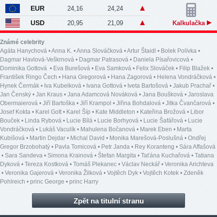
EUR
24,16
24,24
USD
20,95
21,09
Kalkulačka
Známé celebrity
Agáta Hanychová
•
Anna K.
•
Anna Slováčková
•
Artur Štaidl
•
Bolek Polívka
•
Dagmar Havlová-Veškrnová
•
Dagmar Patrasová
•
Daniela Písařovicová
•
Dominika Gottová
•
Eva Burešová
•
Eva Samková
•
Felix Slováček
•
Filip Blažek
•
František Ringo Čech
•
Hana Gregorová
•
Hana Zagorová
•
Helena Vondráčková
•
Hynek Čermák
•
Iva Kubelková
•
Ivana Gottová
•
Iveta Bartošová
•
Jakub Prachař
•
Jan Čenský
•
Jan Kraus
•
Jana Adamcová Nováková
•
Jana Boušková
•
Jaroslava
Obermaierová
•
Jiří Bartoška
•
Jiří Krampol
•
Jiřina Bohdalová
•
Jitka Čvančarová
•
Josef Kokta
•
Karel Gott
•
Karel Šíp
•
Kate Middleton
•
Kateřina Brožová
•
Libor
Bouček
•
Linda Rybová
•
Lucie Bílá
•
Lucie Borhyová
•
Lucie Šafářová
•
Lucie
Vondráčková
•
Lukáš Vaculík
•
Mahulena Bočanová
•
Marek Eben
•
Marta
Kubišová
•
Martin Dejdar
•
Michal David
•
Monika Marešová-Poslušná
•
Ondřej
Gregor Brzobohatý
•
Pavla Tomicová
•
Petr Janda
•
Rey Koranteng
•
Sára Affašová
•
Sara Sandeva
•
Simona Krainová
•
Štefan Margita
•
Taťána Kuchařová
•
Tatiana
Dyková
•
Tereza Kostková
•
Tomáš Plekanec
•
Václav Neckář
•
Veronika Arichteva
•
Veronika Gajerová
•
Veronika Žilková
•
Vojtěch Dyk
•
Vojtěch Kotek
•
Zdeněk
Pohlreich
•
princ George
•
princ Harry
Zpět na titulní stranu