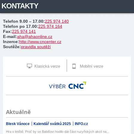
KONTAKTY
Telefon 9.00 – 17.00
:
225 974 140
Telefon po 17.00
:
225 974 164
Fax
:
225 974 141
E-mail
:
aha@ahaonline.cz
Inzerce
:
http://www.cncenter.cz
Soutěže
:
pravidla soutěží
Klasická verze
Mobilní verze
VÝBĚR
Aktuálně
Blesk Vánoce
Kalendář svátků 2025
INFO.cz
Hra o letiště. Proč by se Babišovi hodilo dát část ruzyňských akcií na...