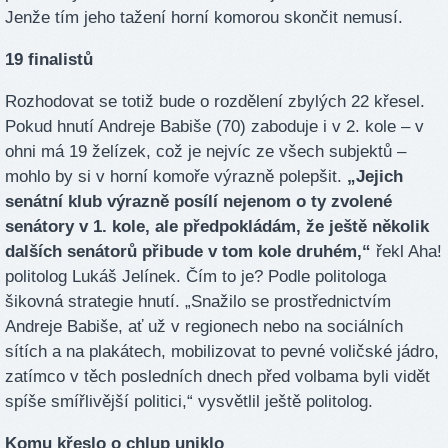
Jenže tím jeho tažení horní komorou skončit nemusí.
19 finalistů
Rozhodovat se totiž bude o rozdělení zbylých 22 křesel.
Pokud hnutí Andreje Babiše (70) zaboduje i v 2. kole – v
ohni má 19 želízek, což je nejvíc ze všech subjektů –
mohlo by si v horní komoře výrazně polepšit.
„Jejich
senátní klub výrazně posílí nejenom o ty zvolené
senátory v 1. kole, ale předpokládám, že ještě několik
dalších senátorů přibude v tom kole druhém,“
řekl Aha!
politolog Lukáš Jelínek. Čím to je? Podle politologa
šikovná strategie hnutí. „Snažilo se prostřednictvím
Andreje Babiše, ať už v regionech nebo na sociálních
sítích a na plakátech, mobilizovat to pevné voličské jádro,
zatímco v těch posledních dnech před volbama byli vidět
spíše smířlivější politici,“ vysvětlil ještě politolog.
Komu křeslo o chlup uniklo