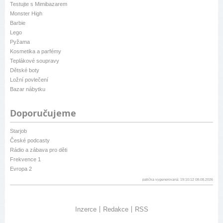
Testujte s Mimibazarem
Monster High
Barbie
Lego
Pyžama
Kosmetika a parfémy
Teplákové soupravy
Dětské boty
Ložní povlečení
Bazar nábytku
Doporučujeme
Starjob
České podcasty
Rádio a zábava pro děti
Frekvence 1
Evropa 2
patička vygenerovaná: 19:10:12 08.08.2026
Inzerce
Redakce
RSS