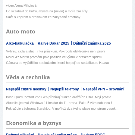
video Alena Mihulová
Co si zabalit do kufru, abyste na (nejen) u moře zazářily...
Salát s koprem a dresinkem ze zakysané smetany
Auto-moto
Alko-kalkulačka
Rallye Dakar 2025
Dálniční známka 2025
Výhřev, čidla a stačí, říká průzkum. Pokročilá elektronika není priori...
MotoGP: Martin proměnil pole position ve výhru v britském sprintu
Câmara se vyjádřil ke spekulacím, které ho pojí se sedačkou u Haasu
Věda a technika
Nejlepší chytré hodinky
Nejlepší telefony
Nejlepší VPN – srovnání
Bose QuietComfort 2nd Gen přebírají funkce dražších Ultra. Mají prosto...
Aktualizujte své Windows 11 Insider do 11. srpna. Pak už vám nebudou f...
Pokračuje záchrana Starshipu. V moři už dva týdny plave monstrum vysok...
Ekonomika a byznys