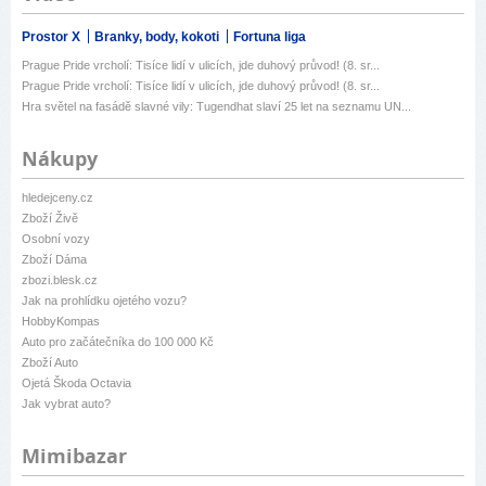
Prostor X
Branky, body, kokoti
Fortuna liga
Prague Pride vrcholí: Tisíce lidí v ulicích, jde duhový průvod! (8. sr...
Prague Pride vrcholí: Tisíce lidí v ulicích, jde duhový průvod! (8. sr...
Hra světel na fasádě slavné vily: Tugendhat slaví 25 let na seznamu UN...
Nákupy
hledejceny.cz
Zboží Živě
Osobní vozy
Zboží Dáma
zbozi.blesk.cz
Jak na prohlídku ojetého vozu?
HobbyKompas
Auto pro začátečníka do 100 000 Kč
Zboží Auto
Ojetá Škoda Octavia
Jak vybrat auto?
Mimibazar