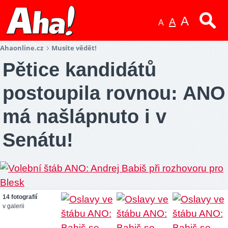
A
A
A
Ahaonline.cz
Musíte vědět!
Pětice kandidátů
postoupila rovnou: ANO
má našlápnuto i v
Senátu!
14 fotografií
v galerii