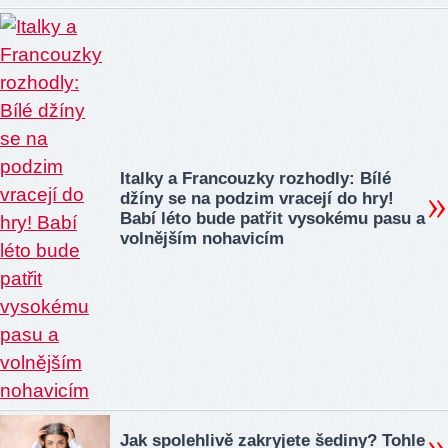
Italky a Francouzky rozhodly: Bílé
džíny se na podzim vracejí do hry!
Babí léto bude patřit vysokému pasu a
volnějším nohavicím
Jak spolehlivě zakryjete šediny? Tohle