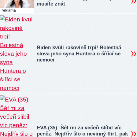
musíte znát
reklama
Biden kvůli rakovině trpí! Bolestná
slova jeho syna Huntera o šířící se
nemoci
EVA (35): Šéf mi za večeři slíbil víc
peněz: Nejdřív šlo o nevinný flirt, pak