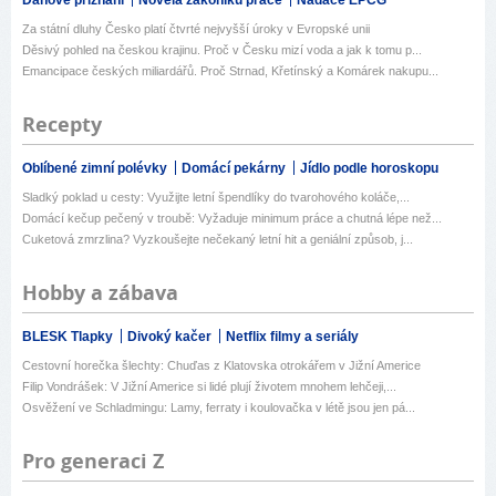
Daňové přiznání
Novela zákoníku práce
Nadace EPCG
Za státní dluhy Česko platí čtvrté nejvyšší úroky v Evropské unii
Děsivý pohled na českou krajinu. Proč v Česku mizí voda a jak k tomu p...
Emancipace českých miliardářů. Proč Strnad, Křetínský a Komárek nakupu...
Recepty
Oblíbené zimní polévky
Domácí pekárny
Jídlo podle horoskopu
Sladký poklad u cesty: Využijte letní špendlíky do tvarohového koláče,...
Domácí kečup pečený v troubě: Vyžaduje minimum práce a chutná lépe než...
Cuketová zmrzlina? Vyzkoušejte nečekaný letní hit a geniální způsob, j...
Hobby a zábava
BLESK Tlapky
Divoký kačer
Netflix filmy a seriály
Cestovní horečka šlechty: Chuďas z Klatovska otrokářem v Jižní Americe
Filip Vondrášek: V Jižní Americe si lidé plují životem mnohem lehčeji,...
Osvěžení ve Schladmingu: Lamy, ferraty i koulovačka v létě jsou jen pá...
Pro generaci Z