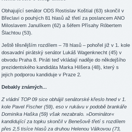
Obhajující senátor ODS Rostislav Koštial (63) skončil v
Břeclavi o pouhých 81 hlasů až třetí za poslancem ANO
Miloslavem Janulíkem (62) a šéfem Přísahy Róbertem
Šlachtou (53).
Ještě těsnějším rozdílem – 78 hlasů – pohořel již v 1. kole
dosavadní pirátský senátor Lukáš Wagenknecht (45) v
obvodu Praha 8. Piráti teď vkládají naděje do někdejšího
prezidentského kandidáta Marka Hilšera (48), který s
jejich podporou kandiduje v Praze 2.
Debakly známých...
Z vládní TOP 09 sice obhájil senátorské křeslo hned v 1.
kole Pavel Fischer (59), eso v rukávu v podobě brankáře
Dominika Haška (59) však nezabralo. »Dominátor«
kandidující za topku skončil v Benešově třetí s rozdílem
přes 2,5 tisíce hlasů za druhou Helenou Válkovou (73,