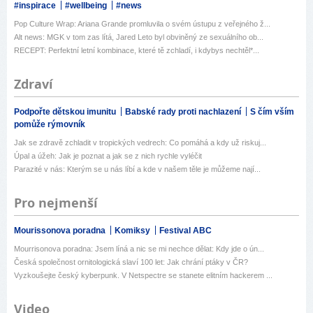
#inspirace
#wellbeing
#news
Pop Culture Wrap: Ariana Grande promluvila o svém ústupu z veřejného ž...
Alt news: MGK v tom zas lítá, Jared Leto byl obviněný ze sexuálního ob...
RECEPT: Perfektní letní kombinace, které tě zchladí, i kdybys nechtěl*...
Zdraví
Podpořte dětskou imunitu
Babské rady proti nachlazení
S čím vším
pomůže rýmovník
Jak se zdravě zchladit v tropických vedrech: Co pomáhá a kdy už riskuj...
Úpal a úžeh: Jak je poznat a jak se z nich rychle vyléčit
Parazité v nás: Kterým se u nás líbí a kde v našem těle je můžeme nají...
Pro nejmenší
Mourissonova poradna
Komiksy
Festival ABC
Mourrisonova poradna: Jsem líná a nic se mi nechce dělat: Kdy jde o ún...
Česká společnost ornitologická slaví 100 let: Jak chrání ptáky v ČR?
Vyzkoušejte český kyberpunk. V Netspectre se stanete elitním hackerem ...
Video