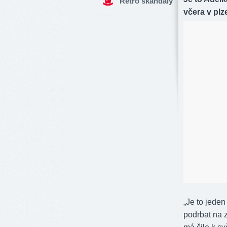
Retro skandály
včera v plz
„Je to jeden
podrbat na 