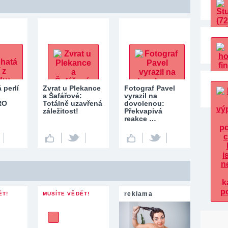
 perlí
Zvrat u Plekance
Fotograf Pavel
a Šafářové:
vyrazil na
RO
Totálně uzavřená
dovolenou:
záležitost!
Překvapivá
reakce …
reklama
ĚT!
MUSÍTE VĚDĚT!