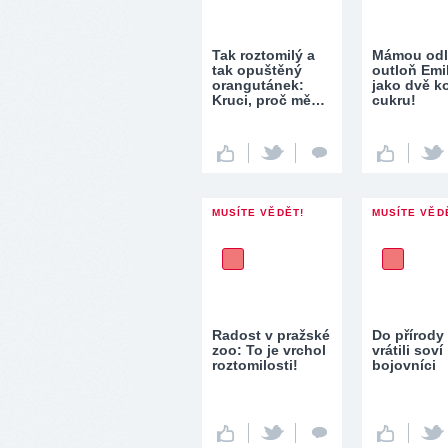
Tak roztomilý a
Mámou odl
tak opuštěný
outloň Emil
orangutánek:
jako dvě k
Kruci, proč mě…
cukru!
MUSÍTE VĚDĚT!
MUSÍTE VĚD
Radost v pražské
Do přírody
zoo: To je vrchol
vrátili soví
roztomilosti!
bojovníci