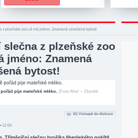
na z plzeňské zoo už má jméno: Znamená vznešená bytost!
 slečna z plzeňské zoo
á jméno: Znamená
šená bytost!
 pořád pije mateřské mléko.
(Foto Aha! – Zbyněk
(0)
Vstoupit do diskuse
• 12:00
a. Tříměsíční slečnu hrošíka liberijského pokřtil