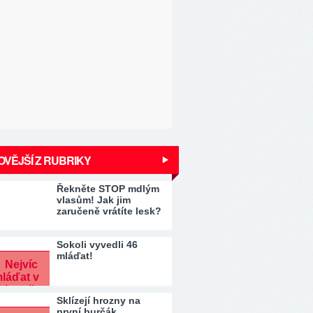
VĚJŠÍ Z RUBRIKY
Řekněte STOP mdlým
vlasům! Jak jim
zaručeně vrátíte lesk?
Sokoli vyvedli 46
mláďat!
Sklízejí hrozny na
první burčák