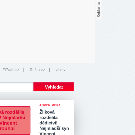
FITweb.cz
Reflex.cz
více
ŽHAVÉ DRBY
Žilková
rozdělila
dědictví!
Nejmladší syn
Vincent…