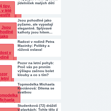
jídelníček malých dětí
Jsou pohodlné jako
pyžamo, ale vypadají
elegantně. Splývavé
kalhoty jsou hitem…
Radost v rodině Petra
Macinky: Polibky a
růžová oslava!
Pozor na letní pohyb:
Proč vás po prvním
výšlapu začnou bolet
klouby a co s tím?
Topmodelka Michaela
Kociánová: Dilema se
svatbou
Studenková (72) dráždí
v plavkách: Tohle tělo jí