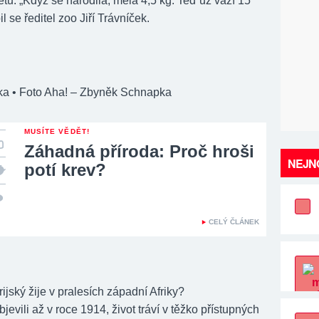
ětu. „Když se narodila, měla 4,5 kg. Teď už váží 15
l se ředitel zoo Jiří Trávníček.
ka
• Foto Aha! – Zbyněk Schnapka
MUSÍTE VĚDĚT!
Záhadná příroda: Proč hroši
NEJNO
potí krev?
CELÝ ČLÁNEK
erijský žije v pralesích západní Afriky?
objevili až v roce 1914, život tráví v těžko přístupných