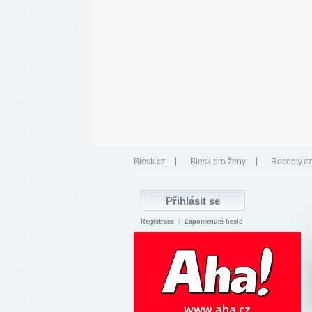
Blesk.cz
Blesk pro ženy
Recepty.cz
Registrace
|
Zapomenuté heslo