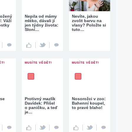
ožený
Nepila od mámy
Nevíte, jakou
: Váží
mléko, dávali jí
zvolit barvu na
ostky
jen týdny života:
vlasy? Položte si
Sloní…
tuto…
ĚT!
MUSÍTE VĚDĚT!
MUSÍTE VĚDĚT!
 se
Protivný mazlík
Nosorožci v zoo:
Davídek: Přišel
Bahenní koupel,
o paničku, a teď
to pravé blaho!
je…