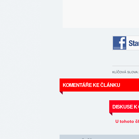
Staňte se 
KLÍČOVÁ SLOVA:
KOMENTÁŘE KE ČLÁNKU
DISKUSE K
U tohoto č