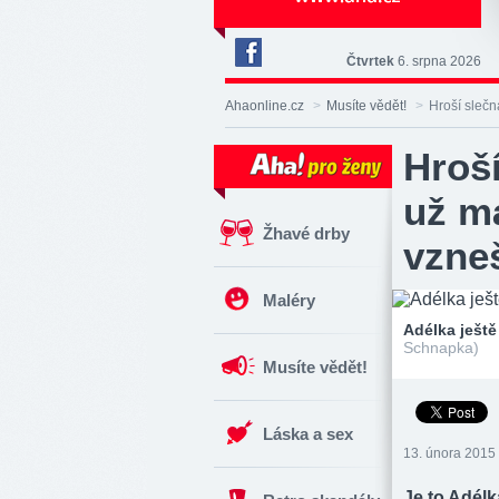
Čtvrtek
6. srpna 2026
Deník
Aha!
Ahaonline.cz
>
Musíte vědět!
>
Hroší sleč
na
Facebooku
Hroší
už m
Žhavé drby
vzne
Maléry
Adélka ještě
Schnapka)
Musíte vědět!
Láska a sex
13. února 2015 
Je to Adélk