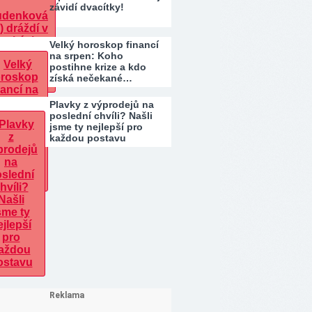
závidí dvacítky!
Velký horoskop financí
na srpen: Koho
postihne krize a kdo
získá nečekané…
Plavky z výprodejů na
poslední chvíli? Našli
jsme ty nejlepší pro
každou postavu