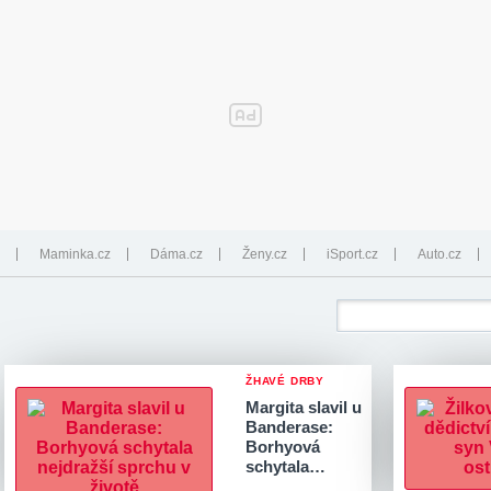
Maminka.cz
Dáma.cz
Ženy.cz
iSport.cz
Auto.cz
ŽHAVÉ DRBY
Margita slavil u
Banderase:
Borhyová
schytala…