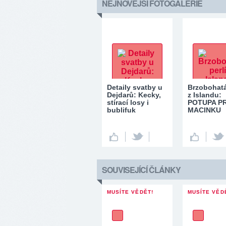
NEJNOVĚJŠÍ FOTOGALERIE
Detaily svatby u
Brzobohatá
Dejdarů: Kecky,
z Islandu:
stírací losy i
POTUPA P
bublifuk
MACINKU
SOUVISEJÍCÍ ČLÁNKY
MUSÍTE VĚDĚT!
MUSÍTE VĚD