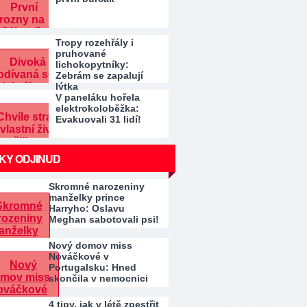
Tropy rozehřály i
pruhované
lichokopytníky:
Zebrám se zapalují
lýtka
V paneláku hořela
elektrokoloběžka:
Evakuovali 31 lidí!
KY ODJINUD
Skromné narozeniny
manželky prince
Harryho: Oslavu
Meghan sabotovali psi!
Místo…
Nový domov miss
Nováčkové v
Portugalsku: Hned
skončila v nemocnici
4 tipy, jak v létě zpestřit