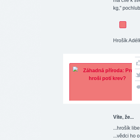
má čile k sv
kg,“ pochlubi
Hrošík Adél
Víte, že...
...hrošík lib
...vědci ho 