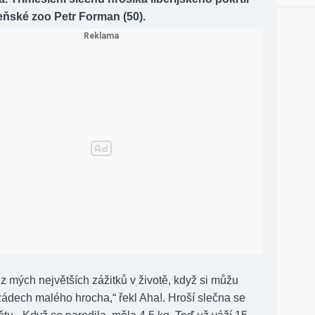
eňské zoo Petr Forman (50).
 z mých největších zážitků v životě, když si můžu
zádech malého hrocha,“ řekl Aha!. Hroší slečna se