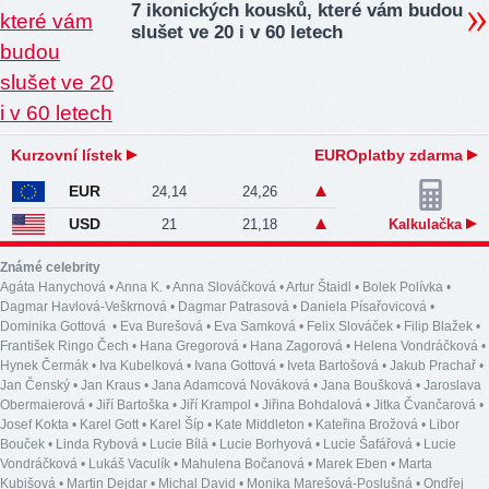
7 ikonických kousků, které vám budou
slušet ve 20 i v 60 letech
Kurzovní lístek
EUROplatby zdarma
EUR
24,14
24,26
USD
21
21,18
Kalkulačka
Známé celebrity
Agáta Hanychová
•
Anna K.
•
Anna Slováčková
•
Artur Štaidl
•
Bolek Polívka
•
Dagmar Havlová-Veškrnová
•
Dagmar Patrasová
•
Daniela Písařovicová
•
Dominika Gottová
•
Eva Burešová
•
Eva Samková
•
Felix Slováček
•
Filip Blažek
•
František Ringo Čech
•
Hana Gregorová
•
Hana Zagorová
•
Helena Vondráčková
•
Hynek Čermák
•
Iva Kubelková
•
Ivana Gottová
•
Iveta Bartošová
•
Jakub Prachař
•
Jan Čenský
•
Jan Kraus
•
Jana Adamcová Nováková
•
Jana Boušková
•
Jaroslava
Obermaierová
•
Jiří Bartoška
•
Jiří Krampol
•
Jiřina Bohdalová
•
Jitka Čvančarová
•
Josef Kokta
•
Karel Gott
•
Karel Šíp
•
Kate Middleton
•
Kateřina Brožová
•
Libor
Bouček
•
Linda Rybová
•
Lucie Bílá
•
Lucie Borhyová
•
Lucie Šafářová
•
Lucie
Vondráčková
•
Lukáš Vaculík
•
Mahulena Bočanová
•
Marek Eben
•
Marta
Kubišová
•
Martin Dejdar
•
Michal David
•
Monika Marešová-Poslušná
•
Ondřej