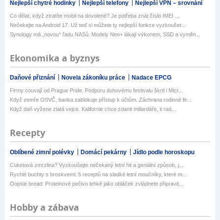
Nejlepší chytré hodinky
Nejlepší telefony
Nejlepší VPN – srovnání
Co dělat, když ztratíte mobil na dovolené? Je potřeba znát číslo IMEI ...
Nečekejte na Android 17. Už teď si můžete ty nejlepší funkce vyzkoušet...
Synology má „novou“ řadu NASů. Modely Neo+ lákají výkonem, SSD a vyměn...
Ekonomika a byznys
Daňové přiznání
Novela zákoníku práce
Nadace EPCG
Firmy couvají od Prague Pride. Podporu duhovému festivalu škrtl i Micr...
Když zemře OSVČ, banka zablokuje přístup k účtům. Záchrana rodinné fir...
Když daň vyžene zlatá vejce. Kalifornie chce zdanit miliardáře, ti rad...
Recepty
Oblíbené zimní polévky
Domácí pekárny
Jídlo podle horoskopu
Cuketová zmrzlina? Vyzkoušejte nečekaný letní hit a geniální způsob, j...
Rychlé buchty s broskvemi: 5 receptů na sladké letní moučníky, které m...
Oopsie bread: Proteinové pečivo lehké jako obláček zvládnete připravit...
Hobby a zábava