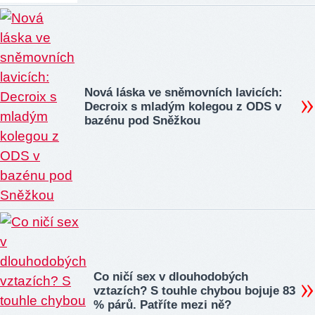
Nová láska ve sněmovních lavicích:
Decroix s mladým kolegou z ODS v
bazénu pod Sněžkou
Co ničí sex v dlouhodobých
vztazích? S touhle chybou bojuje 83
% párů. Patříte mezi ně?