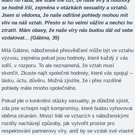
Mám ho ráda, ale stále mě tíží, že naše víry a hodnoty
se hodně liší, zejména v otázkách sexuality a vztahů.
Jsem si vědoma, že naše odlišné pohledy mohou mít
vliv na náš vztah. Přesto si ho velmi vážím a nechci ho
ztratit. Mám obavy, že naše víry nás budou dál od sebe
vzdalovat... (Gábina, 35)
Milá Gábino, náboženské přesvědčení může být ve vztahu
výzvou, zejména pokud jsou hodnoty, které každý z vás
sdílí, v rozporu. To ale neznamená, že vztah musí
skončit. Zkuste najít společné hodnoty, které vás spojují –
lásku, úctu, důvěru. Možná zjistíte, že i přes rozdílné
pohledy máte mnoho společného.
Pokud jde o konkrétní otázky sexuality, je důležité zjistit,
zda jste schopni najít kompromisy, které budou vyhovovat
oběma stranám. Mnozí lidé ve vztazích s náboženskými
rozdíly nacházejí způsoby, jak vytvořit prostor pro
respektování partnerovy víry, aniž by se vzdali své vlastní