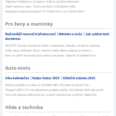
Tajemství Hadidové a Coopera: Vzali se už před měsícem!
Státní hymna a salvy: Česko se loučí s Knížákem (†86)
Nadupaný podzimní program TV Prima! Na co se můžete těšit?
Pro ženy a maminky
Nejčastější novoroční předsevzetí
Miminko a mráz
Jak vybírat letní
dovolenou
RECEPT: Kynutý švestkový koláč s drobenkou. Klasika, se kterou zaboduj...
Tohle nikdy neříkejte! Slova, kterými rodiče dětem ubližují ze všeho n...
Kam na výlet? Krkonoše jsou sázkou na jistotu. Objevte 10 nejlepších m...
Auto-moto
Alko-kalkulačka
Rallye Dakar 2025
Dálniční známka 2025
Britové pouštějí za volant už devítileté děti. Důvodem je bizarní situ...
Peugeot 208 E-GTi má nakopnout prodeje značky. Na žádném SUV ale označ...
Více než polovina Němců je pro zrušení neomezené rychlosti. Vláda řekl...
Věda a technika