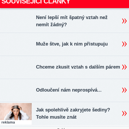
SOUVISEJÍCÍ ČLÁNKY
Není lepší mít špatný vztah než
nemít žádný?
Muže štve, jak k nim přistupuju
Chceme zkusit vztah s dalším párem
Odloučení nám neprospívá...
Jak spolehlivě zakryjete šediny?
Tohle musíte znát
reklama