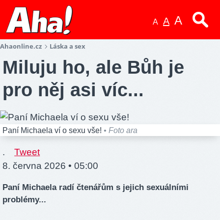
A
A
A
Ahaonline.cz
Láska a sex
Miluju ho, ale Bůh je
pro něj asi víc...
Paní Michaela ví o sexu vše!
• Foto ara
.
Tweet
8. června 2026 • 05:00
Paní Michaela radí čtenářům s jejich sexuálními
problémy...