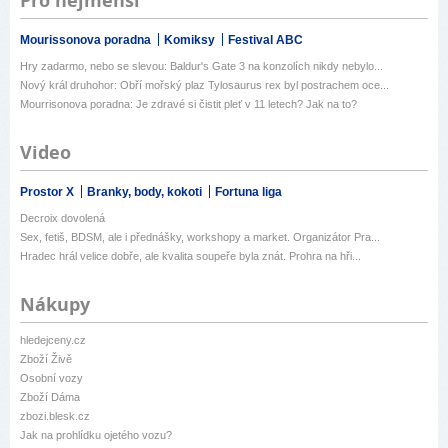
Pro nejmenší
Mourissonova poradna
Komiksy
Festival ABC
Hry zadarmo, nebo se slevou: Baldur's Gate 3 na konzolích nikdy nebylo...
Nový král druhohor: Obří mořský plaz Tylosaurus rex byl postrachem oce...
Mourrisonova poradna: Je zdravé si čistit pleť v 11 letech? Jak na to?
Video
Prostor X
Branky, body, kokoti
Fortuna liga
Decroix dovolená
Sex, fetiš, BDSM, ale i přednášky, workshopy a market. Organizátor Pra...
Hradec hrál velice dobře, ale kvalita soupeře byla znát. Prohra na hři...
Nákupy
hledejceny.cz
Zboží Živě
Osobní vozy
Zboží Dáma
zbozi.blesk.cz
Jak na prohlídku ojetého vozu?