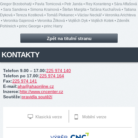
Gregor Brzobohatý
•
Pavla Tomicová
•
Petr Janda
•
Rey Koranteng
•
Sára Affašová
•
Sara Sandeva
•
Simona Krainová
•
Štefan Margita
•
Taťána Kuchařová
•
Tatiana
Dyková
•
Tereza Kostková
•
Tomáš Plekanec
•
Václav Neckář
•
Veronika Arichteva
•
Veronika Gajerová
•
Veronika Žilková
•
Vojtěch Dyk
•
Vojtěch Kotek
•
Zdeněk
Pohlreich
•
princ George
•
princ Harry
Zpět na titulní stranu
KONTAKTY
Telefon 9.00 – 17.00
:
225 974 140
Telefon po 17.00
:
225 974 164
Fax
:
225 974 141
E-mail
:
aha@ahaonline.cz
Inzerce
:
http://www.cncenter.cz
Soutěže
:
pravidla soutěží
Klasická verze
Mobilní verze
VÝBĚR