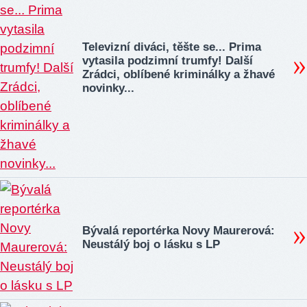
Televizní diváci, těšte se... Prima
vytasila podzimní trumfy! Další
Zrádci, oblíbené kriminálky a žhavé
novinky...
Bývalá reportérka Novy Maurerová:
Neustálý boj o lásku s LP