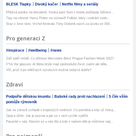
BLESK Tlapky
Divoký kačer
Netflix filmy a seriály
Přibývá paniky na dovolené: Vnuka paní Soni v hotelu poštípaly štěnice...
Tipy na víkend: Harry Potter na výstavě! Folklor, bitvy i setkání vodn...
Sraz v šest ráno. Vrchol festivalu Tóny Dolomit zazní za úsvitu ve 300...
Pro generaci Z
#inspirace
#wellbeing
#news
Září patří módě: Co přinese Mercedes-Benz Prague Fashion Week SS27
F*ck the glasses: AI Meta brýle mají zjednodušit život, zatím ale děla...
Víš, proč ti po mléčných výrobcích možná nebývá dobře?
Zdraví
Podpořte dětskou imunitu
Babské rady proti nachlazení
S čím vším
pomůže rýmovník
Jak se zdravě zchladit v tropických vedrech: Co pomáhá a kdy už riskuj...
Úpal a úžeh: Jak je poznat a jak se z nich rychle vyléčit
Parazité v nás: Kterým se u nás líbí a kde v našem těle je můžeme nají...