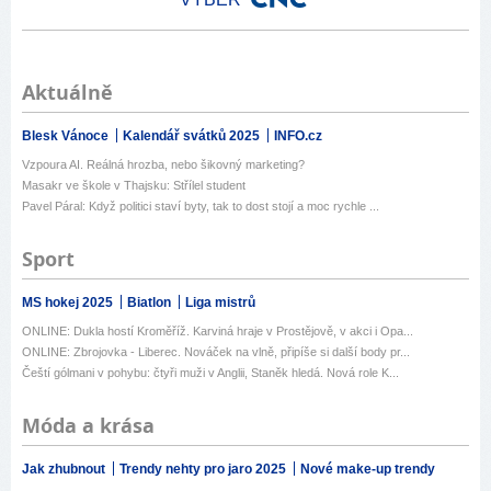
Aktuálně
Blesk Vánoce
Kalendář svátků 2025
INFO.cz
Vzpoura AI. Reálná hrozba, nebo šikovný marketing?
Masakr ve škole v Thajsku: Střílel student
Pavel Páral: Když politici staví byty, tak to dost stojí a moc rychle ...
Sport
MS hokej 2025
Biatlon
Liga mistrů
ONLINE: Dukla hostí Kroměříž. Karviná hraje v Prostějově, v akci i Opa...
ONLINE: Zbrojovka - Liberec. Nováček na vlně, připíše si další body pr...
Čeští gólmani v pohybu: čtyři muži v Anglii, Staněk hledá. Nová role K...
Móda a krása
Jak zhubnout
Trendy nehty pro jaro 2025
Nové make-up trendy