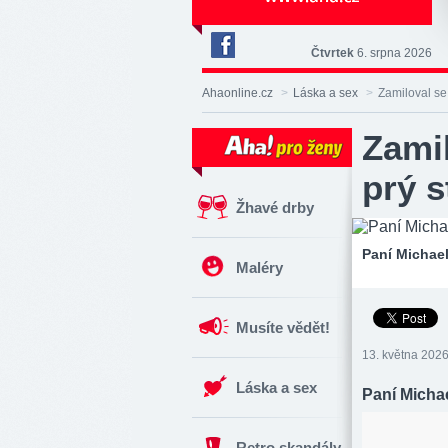
Čtvrtek
6. srpna 2026
Deník
Aha!
Ahaonline.cz
>
Láska a sex
>
Zamiloval se 
na
Facebooku
Zamil
prý s
Žhavé drby
Paní Michael
Maléry
Musíte vědět!
13. května 2026
Láska a sex
Paní Michae
Retro skandály