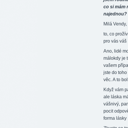
co si mám m
najednou? 
Milá Vendy,
to, co proží
pro vás váš 
Ano, lidé m
málokdy je 
vašem přípa
jste do toho
věc. A to bol
Když vám par
ale láska má
vášnivý, par
pocit odpově
forma lásky