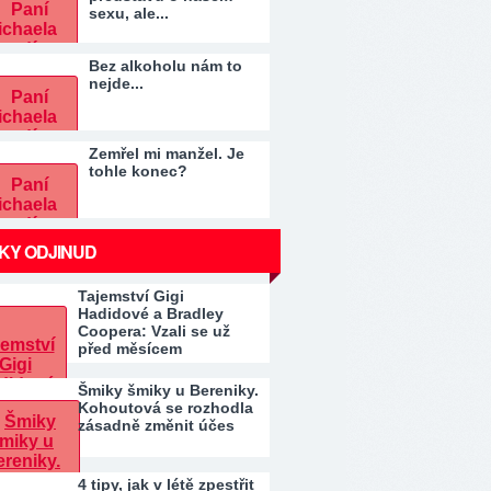
sexu, ale...
Bez alkoholu nám to
nejde...
Zemřel mi manžel. Je
tohle konec?
KY ODJINUD
Tajemství Gigi
Hadidové a Bradley
Coopera: Vzali se už
před měsícem
Šmiky šmiky u Bereniky.
Kohoutová se rozhodla
zásadně změnit účes
4 tipy, jak v létě zpestřit