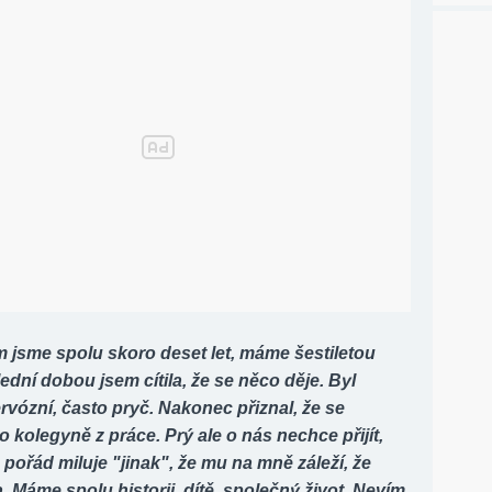
 jsme spolu skoro deset let, máme šestiletou
ední dobou jsem cítila, že se něco děje. Byl
ervózní, často pryč. Nakonec přiznal, že se
o kolegyně z práce. Prý ale o nás nechce přijít,
ě pořád miluje "jinak", že mu na mně záleží, že
. Máme spolu historii, dítě, společný život. Nevím,