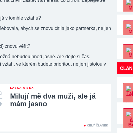
 na chvíli zastavit a neřešit, co cítí on. Zeptejte se
 já v tomhle vztahu?
ebovala, abych se znovu cítila jako partnerka, ne jen
i) znovu věřit?
žná nebudou hned jasné. Ale dejte si čas.
i vztah, ve kterém budete prioritou, ne jen jistotou v
ČLÁN
LÁSKA A SEX
Milují mě dva muži, ale já
mám jasno
CELÝ ČLÁNEK