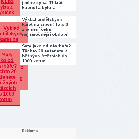
jméno syna. Třikrát
kopnul a bylo…
Výklad andělských
karet na srpen: Tato 3
znamení čeká
nejnáročnější období.
Kdo…
Šaty jako od návrháře?
Těchto 20 seženete v
běžných řetězcích do
1000 korun