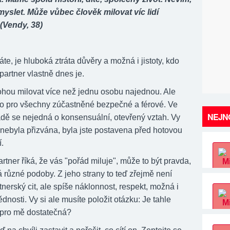
yslet. Může vůbec člověk milovat víc lidí
(Vendy, 38)
váte, je hluboká ztráta důvěry a možná i jistoty, kdo
partner vlastně dnes je.
ohou milovat více než jednu osobu najednou. Ale
to pro všechny zúčastněné bezpečné a férové. Ve
NEJNO
dě se nejedná o konsensuální, otevřený vztah. Vy
 nebyla přizvána, byla jste postavena před hotovou
í.
tner říká, že vás "pořád miluje", může to být pravda,
 různé podoby. Z jeho strany to teď zřejmě není
tnerský cit, ale spíše náklonnost, respekt, možná i
dnosti. Vy si ale musíte položit otázku: Je tahle
 pro mě dostatečná?