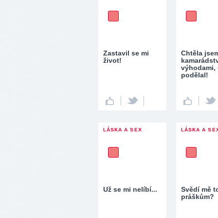
Zastavil se mi
Chtěla jse
život!
kamarádstv
výhodami, 
podělal!
LÁSKA A SEX
LÁSKA A SE
Už se mi nelíbí...
Svědí mě to
práškům?