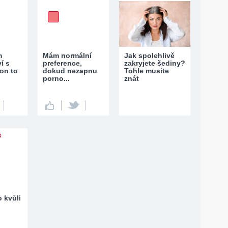
m
Mám normální
Jak spolehlivě
í s
preference,
zakryjete šediny?
on to
dokud nezapnu
Tohle musíte
porno...
znát
X
 kvůli