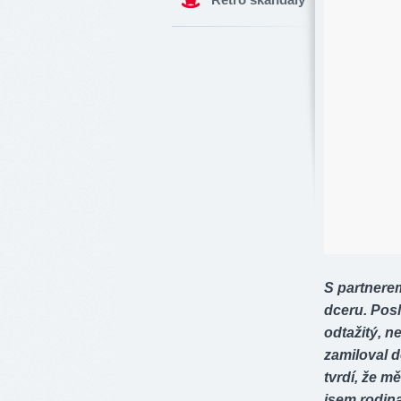
S partnerem
dceru. Posl
odtažitý, n
zamiloval d
tvrdí, že m
jsem rodina