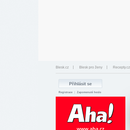
Blesk.cz
Blesk pro ženy
Recepty.cz
Registrace
|
Zapomenuté heslo