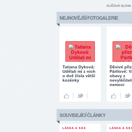
KLÍČOVÁ SLOVA:
NEJNOVĚJŠÍ FOTOGALERIE
Tatiana Dyková:
Děsivé při
Udělali mi z nich
Pártlové: 
o dvě čísla větší
obavy z
kozénky
nevyléčite
nemoci
SOUVISEJÍCÍ ČLÁNKY
LÁSKA A SEX
LÁSKA A SE