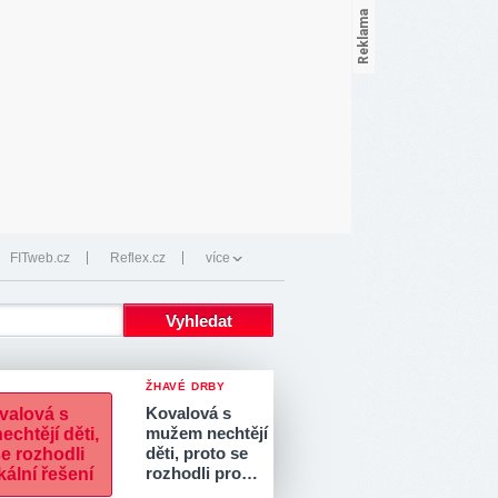
FITweb.cz
Reflex.cz
více
ŽHAVÉ DRBY
Kovalová s
mužem nechtějí
děti, proto se
rozhodli pro…