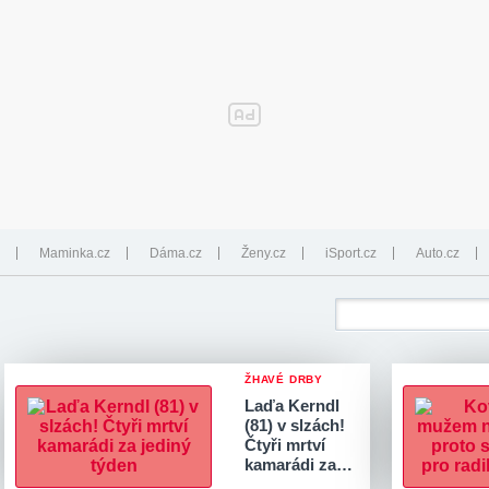
Maminka.cz
Dáma.cz
Ženy.cz
iSport.cz
Auto.cz
ŽHAVÉ DRBY
Laďa Kerndl
(81) v slzách!
Čtyři mrtví
kamarádi za…