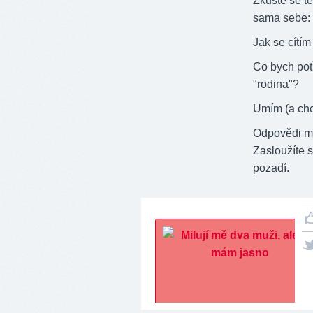
Zkuste se teď
sama sebe:
Jak se cítím
Co bych potř
"rodina"?
Umím (a chc
Odpovědi mo
Zasloužíte s
pozadí.