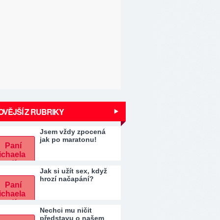
VĚJŠÍ Z RUBRIKY
Jsem vždy zpocená
jak po maratonu!
Jak si užít sex, když
hrozí načapání?
Nechci mu ničit
představu o našem