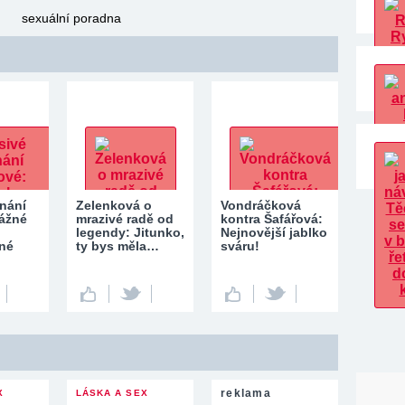
sexuální poradna
znání
Zelenková o
Vondráčková
Vážné
mrazivé radě od
kontra Šafářová:
legendy: Jitunko,
Nejnovější jablko
lné
ty bys měla…
sváru!
reklama
X
LÁSKA A SEX