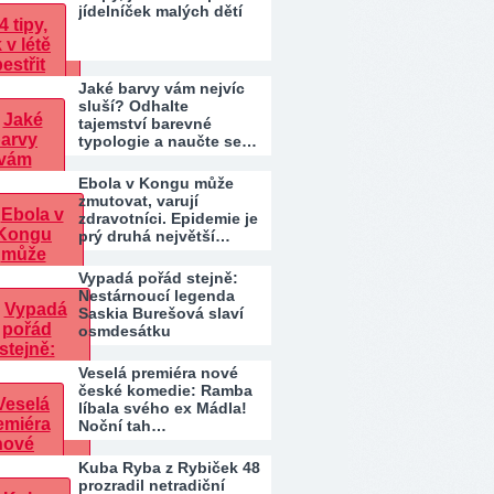
jídelníček malých dětí
Jaké barvy vám nejvíc
sluší? Odhalte
tajemství barevné
typologie a naučte se…
Ebola v Kongu může
zmutovat, varují
zdravotníci. Epidemie je
prý druhá největší…
Vypadá pořád stejně:
Nestárnoucí legenda
Saskia Burešová slaví
osmdesátku
Veselá premiéra nové
české komedie: Ramba
líbala svého ex Mádla!
Noční tah…
Kuba Ryba z Rybiček 48
prozradil netradiční