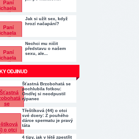
Jak si užít sex, když
hrozí načapání?
Nechci mu ničit
představu o našem
sexu, ale...
KY ODJINUD
Šťastná Brzobohatá se
pochlubila fotkou:
Ondřej si neodpustil
rýpanec
Třeštíková (44) o otci
své dcery: Z pouhého
dárce spermatu je pravý
táta
4 tipy, jak v létě zpestřit