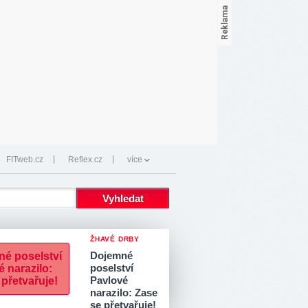
FITweb.cz
Reflex.cz
více
ŽHAVÉ DRBY
Dojemné
poselství
Pavlové
narazilo: Zase
se přetvařuje!