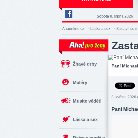
Sobota
8. srpna 2026
Deník
Aha!
Ahaonline.cz
>
Láska a sex
>
Zastavil se mi
na
Facebooku
Zasta
Žhavé drby
Paní Michael
Maléry
8. května 2026 
Musíte vědět!
Paní Michae
Láska a sex
Retro skandály