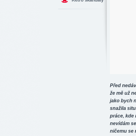
Před nedávn
že mě už ne
jako bych n
snažila sit
práce, kde
nevídám se 
ničemu se n