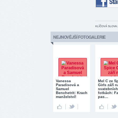
Staňte se 
KLÍČOVÁ SLOVA:
NEJNOVĚJŠÍ FOTOGALERIE
Vanessa
Mel C ze S
Paradisová a
Girls září n
Samuel
svatebních
Benchetrit: Krach
fotkách: F
manželství!
pas…