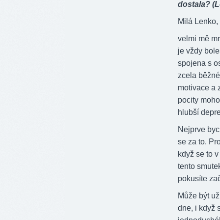
dostala? (L
Milá Lenko,
velmi mě mr
je vždy bole
spojena s os
zcela běžné 
motivace a zt
pocity moho
hlubší depre
Nejprve bych
se za to. P
když se to v
tento smutek
pokusíte zač
Může být uži
dne, i když