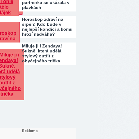
partnerka se ukázala v
plavkách
Horoskop zdraví na
srpen: Kdo bude v
nejlepší kondici a komu
hrozí nadváha?
Miluje ji i Zendaya!
Sukně, která udělá
stylový outfit z
obyčejného trička