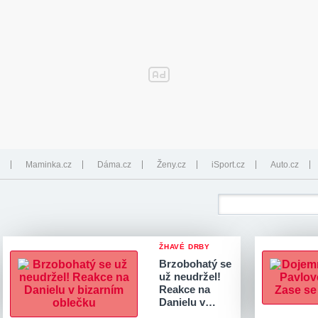
Maminka.cz
Dáma.cz
Ženy.cz
iSport.cz
Auto.cz
ŽHAVÉ DRBY
Brzobohatý se
už neudržel!
Reakce na
Danielu v…