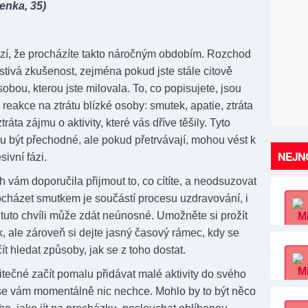
enka, 35)
zí, že procházíte takto náročným obdobím. Rozchod
stivá zkušenost, zejména pokud jste stále citově
obou, kterou jste milovala. To, co popisujete, jsou
reakce na ztrátu blízké osoby: smutek, apatie, ztráta
ráta zájmu o aktivity, které vás dříve těšily. Tyto
u být přechodné, ale pokud přetrvávají, mohou vést k
NEJNO
sivní fázi.
 vám doporučila přijmout to, co cítíte, a neodsuzovat
rocházet smutkem je součástí procesu uzdravování, i
 tuto chvíli může zdát neúnosné. Umožněte si prožít
, ale zároveň si dejte jasný časový rámec, kdy se
ít hledat způsoby, jak se z toho dostat.
tečné začít pomalu přidávat malé aktivity do svého
 se vám momentálně nic nechce. Mohlo by to být něco