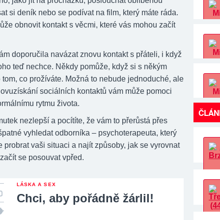
o, jako jít na procházku, poslouchat oblíbenou
t si deník nebo se podívat na film, který máte ráda.
že obnovit kontakt s věcmi, které vás mohou začít
m doporučila navázat znovu kontakt s přáteli, i když
oho teď nechce. Někdy pomůže, když si s někým
o tom, co prožíváte. Možná to nebude jednoduché, ale
ovuzískání sociálních kontaktů vám může pomoci
normálnímu rytmu života.
ČLÁN
tek nezlepší a pocítíte, že vám to přerůstá přes
 špatné vyhledat odborníka – psychoterapeuta, který
robrat vaši situaci a najít způsoby, jak se vyrovnat
 začít se posouvat vpřed.
LÁSKA A SEX
Chci, aby pořádně žárlil!