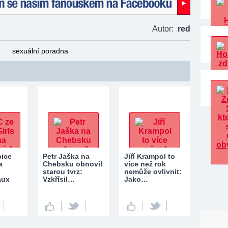
naším fanouškem na Facebooku!
Autor:
red
sexuální poradna
pice
Petr Jaška na
Jiří Krampol to
a
Chebsku obnovil
více než rok
starou tvrz:
nemůže ovlivnit:
aux
Vzkřísil…
Jako…