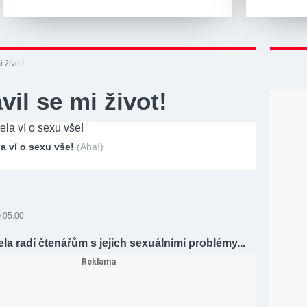
 život!
vil se mi život!
a ví o sexu vše!
(Aha!)
• 05:00
la radí čtenářům s jejich sexuálními problémy...