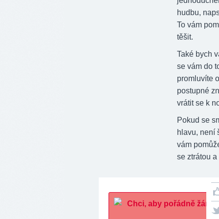
jednoduchéh
hudbu, napsa
To vám pomů
těšit.
Také bych vá
se vám do t
promluvíte 
postupné zn
vrátit se k 
Pokud se smu
hlavu, není
vám pomůže p
se ztrátou a