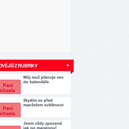
VĚJŠÍ Z RUBRIKY
Můj muž plánuje sex
do kalendáře
Stydím se před
manželem svléknout
Jsem vždy zpocená
jak po maratonu!