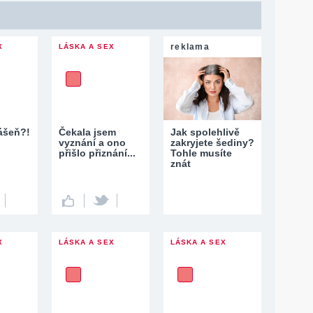
reklama
X
LÁSKA A SEX
vášeň?!
Čekala jsem
Jak spolehlivě
vyznání a ono
zakryjete šediny?
přišlo přiznání...
Tohle musíte
znát
X
LÁSKA A SEX
LÁSKA A SEX