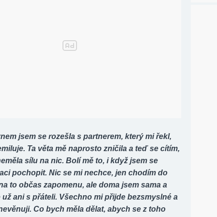
em jsem se rozešla s partnerem, který mi řekl,
miluje. Ta věta mě naprosto zničila a teď se cítím,
eměla sílu na nic. Bolí mě to, i když jsem se
uaci pochopit. Nic se mi nechce, jen chodím do
 na to občas zapomenu, ale doma jsem sama a
už ani s přáteli. Všechno mi přijde bezsmyslné a
evěnuji. Co bych měla dělat, abych se z toho