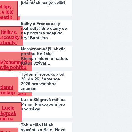
jídelníček malých dětí
Italky a Francouzky
rozhodly: Bílé džíny se
na podzim vracejí do
hry! Babí léto…
Nejvýznamnější chvíle
pohřbu Knížáka:
Klempíř mluvil o hádce,
Klaus vzýval…
Týdenní horoskop od
20. do 26. července
2026 pro všechna
znamení
Lucie Šlégrová míří na
Primu. Překvapení pro
sporťáky!
Tohle tělo Hájek
vyměnil za Belo: Nová