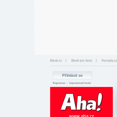
Blesk.cz
Blesk pro ženy
Recepty.cz
Registrace
|
Zapomenuté heslo