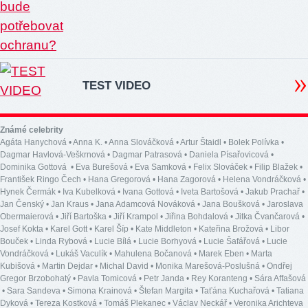
TEST VIDEO
Známé celebrity
Agáta Hanychová
•
Anna K.
•
Anna Slováčková
•
Artur Štaidl
•
Bolek Polívka
•
Dagmar Havlová-Veškrnová
•
Dagmar Patrasová
•
Daniela Písařovicová
•
Dominika Gottová
•
Eva Burešová
•
Eva Samková
•
Felix Slováček
•
Filip Blažek
•
František Ringo Čech
•
Hana Gregorová
•
Hana Zagorová
•
Helena Vondráčková
•
Hynek Čermák
•
Iva Kubelková
•
Ivana Gottová
•
Iveta Bartošová
•
Jakub Prachař
•
Jan Čenský
•
Jan Kraus
•
Jana Adamcová Nováková
•
Jana Boušková
•
Jaroslava
Obermaierová
•
Jiří Bartoška
•
Jiří Krampol
•
Jiřina Bohdalová
•
Jitka Čvančarová
•
Josef Kokta
•
Karel Gott
•
Karel Šíp
•
Kate Middleton
•
Kateřina Brožová
•
Libor
Bouček
•
Linda Rybová
•
Lucie Bílá
•
Lucie Borhyová
•
Lucie Šafářová
•
Lucie
Vondráčková
•
Lukáš Vaculík
•
Mahulena Bočanová
•
Marek Eben
•
Marta
Kubišová
•
Martin Dejdar
•
Michal David
•
Monika Marešová-Poslušná
•
Ondřej
Gregor Brzobohatý
•
Pavla Tomicová
•
Petr Janda
•
Rey Koranteng
•
Sára Affašová
•
Sara Sandeva
•
Simona Krainová
•
Štefan Margita
•
Taťána Kuchařová
•
Tatiana
Dyková
•
Tereza Kostková
•
Tomáš Plekanec
•
Václav Neckář
•
Veronika Arichteva