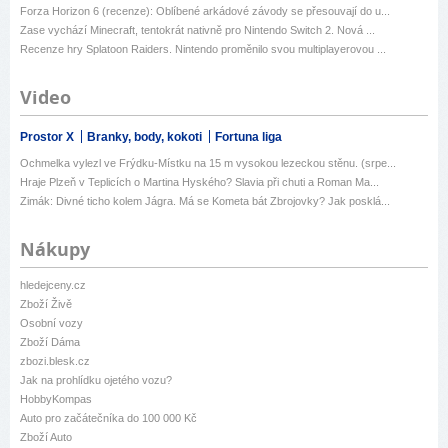
Forza Horizon 6 (recenze): Oblíbené arkádové závody se přesouvají do u...
Zase vychází Minecraft, tentokrát nativně pro Nintendo Switch 2. Nová ...
Recenze hry Splatoon Raiders. Nintendo proměnilo svou multiplayerovou ...
Video
Prostor X
Branky, body, kokoti
Fortuna liga
Ochmelka vylezl ve Frýdku-Místku na 15 m vysokou lezeckou stěnu. (srpe...
Hraje Plzeň v Teplicích o Martina Hyského? Slavia při chuti a Roman Ma...
Zimák: Divné ticho kolem Jágra. Má se Kometa bát Zbrojovky? Jak posklá...
Nákupy
hledejceny.cz
Zboží Živě
Osobní vozy
Zboží Dáma
zbozi.blesk.cz
Jak na prohlídku ojetého vozu?
HobbyKompas
Auto pro začátečníka do 100 000 Kč
Zboží Auto