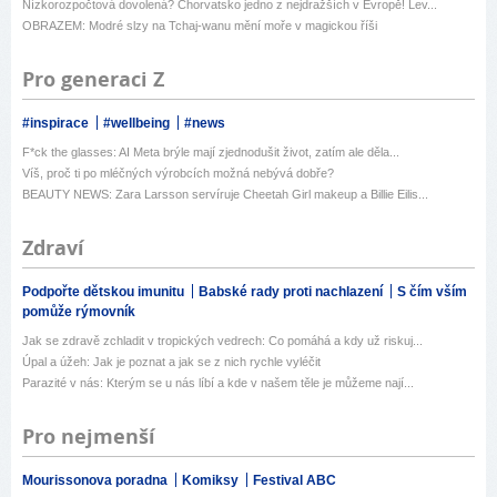
Nízkorozpočtová dovolená? Chorvatsko jedno z nejdražších v Evropě! Lev...
OBRAZEM: Modré slzy na Tchaj-wanu mění moře v magickou říši
Pro generaci Z
#inspirace
#wellbeing
#news
F*ck the glasses: AI Meta brýle mají zjednodušit život, zatím ale děla...
Víš, proč ti po mléčných výrobcích možná nebývá dobře?
BEAUTY NEWS: Zara Larsson servíruje Cheetah Girl makeup a Billie Eilis...
Zdraví
Podpořte dětskou imunitu
Babské rady proti nachlazení
S čím vším
pomůže rýmovník
Jak se zdravě zchladit v tropických vedrech: Co pomáhá a kdy už riskuj...
Úpal a úžeh: Jak je poznat a jak se z nich rychle vyléčit
Parazité v nás: Kterým se u nás líbí a kde v našem těle je můžeme nají...
Pro nejmenší
Mourissonova poradna
Komiksy
Festival ABC