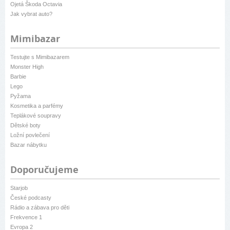
Ojetá Škoda Octavia
Jak vybrat auto?
Mimibazar
Testujte s Mimibazarem
Monster High
Barbie
Lego
Pyžama
Kosmetika a parfémy
Teplákové soupravy
Dětské boty
Ložní povlečení
Bazar nábytku
Doporučujeme
Starjob
České podcasty
Rádio a zábava pro děti
Frekvence 1
Evropa 2