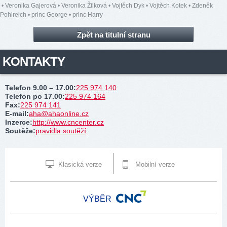
•
Veronika Gajerová
•
Veronika Žilková
•
Vojtěch Dyk
•
Vojtěch Kotek
•
Zdeněk
Pohlreich
•
princ George
•
princ Harry
Zpět na titulní stranu
KONTAKTY
Telefon 9.00 – 17.00
:
225 974 140
Telefon po 17.00
:
225 974 164
Fax
:
225 974 141
E-mail
:
aha@ahaonline.cz
Inzerce
:
http://www.cncenter.cz
Soutěže
:
pravidla soutěží
Klasická verze
Mobilní verze
VÝBĚR