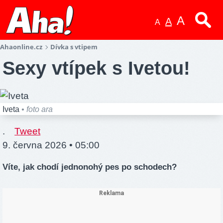
A
A
A
Ahaonline.cz
Dívka s vtipem
Sexy vtípek s Ivetou!
Iveta
• foto ara
.
Tweet
9. června 2026 • 05:00
Víte, jak chodí jednonohý pes po schodech?