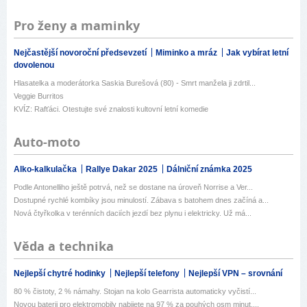
Pro ženy a maminky
Nejčastější novoroční předsevzetí
Miminko a mráz
Jak vybírat letní
dovolenou
Hlasatelka a moderátorka Saskia Burešová (80) - Smrt manžela ji zdrtil...
Veggie Burritos
KVÍZ: Rafťáci. Otestujte své znalosti kultovní letní komedie
Auto-moto
Alko-kalkulačka
Rallye Dakar 2025
Dálniční známka 2025
Podle Antonelliho ještě potrvá, než se dostane na úroveň Norrise a Ver...
Dostupné rychlé kombíky jsou minulostí. Zábava s batohem dnes začíná a...
Nová čtyřkolka v terénních daciích jezdí bez plynu i elektricky. Už má...
Věda a technika
Nejlepší chytré hodinky
Nejlepší telefony
Nejlepší VPN – srovnání
80 % čistoty, 2 % námahy. Stojan na kolo Gearrista automaticky vyčistí...
Novou baterii pro elektromobily nabijete na 97 % za pouhých osm minut....