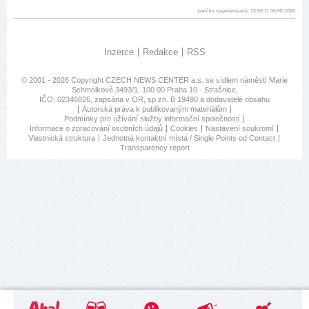
patička vygenerovaná: 13:50:11 06.08.2026
Inzerce
Redakce
RSS
© 2001 - 2026 Copyright
CZECH NEWS CENTER a.s.
se sídlem náměstí Marie
Schmolkové 3493/1, 100 00 Praha 10 - Strašnice,
IČO: 02346826, zapsána v OR, sp.zn. B 19490 a dodavatelé obsahu
Autorská práva k publikovaným materiálům
Podmínky pro užívání služby informační společnosti
Informace o zpracování osobních údajů
Cookies
Nastavení soukromí
Vlastnická struktura
Jednotná kontaktní místa / Single Points od Contact
Transparency report