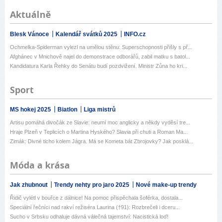
Aktuálně
Blesk Vánoce
Kalendář svátků 2025
INFO.cz
Ochmelka-Spiderman vylezl na umělou stěnu: Superschopnosti přišly s př...
Afghánec v Mnichově najel do demonstrace odborářů, zabil matku s batol...
Kandidatura Karla Řehky do Senátu budí pozdvižení. Ministr Zůna ho kri...
Sport
MS hokej 2025
Biatlon
Liga mistrů
Artisu pomáhá divočák ze Slavie: neumí moc anglicky a někdy vyděsí tre...
Hraje Plzeň v Teplicích o Martina Hyského? Slavia při chuti a Roman Ma...
Zimák: Divné ticho kolem Jágra. Má se Kometa bát Zbrojovky? Jak posklá...
Móda a krása
Jak zhubnout
Trendy nehty pro jaro 2025
Nové make-up trendy
Řidič vylétl v bouřce z dálnice! Na pomoc přispěchala šoférka, dostala...
Speciální řečníci nad rakví režiséra Laurina (†91): Rozbrečeli i dceru...
Sucho v Srbsku odhaluje dávná válečná tajemství: Nacistická loď!