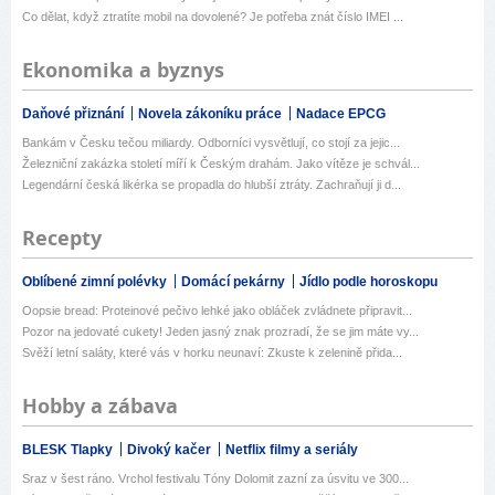
Co dělat, když ztratíte mobil na dovolené? Je potřeba znát číslo IMEI ...
Ekonomika a byznys
Daňové přiznání
Novela zákoníku práce
Nadace EPCG
Bankám v Česku tečou miliardy. Odborníci vysvětlují, co stojí za jejic...
Železniční zakázka století míří k Českým drahám. Jako vítěze je schvál...
Legendární česká likérka se propadla do hlubší ztráty. Zachraňují ji d...
Recepty
Oblíbené zimní polévky
Domácí pekárny
Jídlo podle horoskopu
Oopsie bread: Proteinové pečivo lehké jako obláček zvládnete připravit...
Pozor na jedovaté cukety! Jeden jasný znak prozradí, že se jim máte vy...
Svěží letní saláty, které vás v horku neunaví: Zkuste k zelenině přida...
Hobby a zábava
BLESK Tlapky
Divoký kačer
Netflix filmy a seriály
Sraz v šest ráno. Vrchol festivalu Tóny Dolomit zazní za úsvitu ve 300...