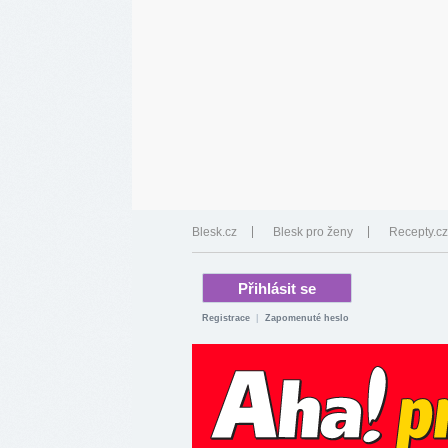
Blesk.cz
Blesk pro ženy
Recepty.cz
Registrace
|
Zapomenuté heslo