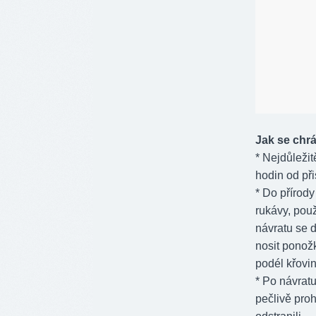
Jak se chrá
* Nejdůležit
hodin od přis
* Do přírody
rukávy, použ
návratu se 
nosit ponož
podél křovin
* Po návratu
pečlivě proh