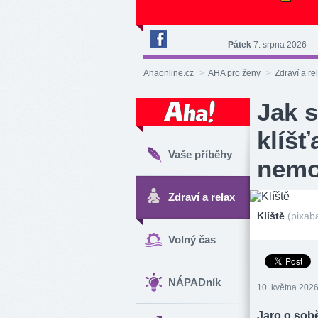
Pátek
7. srpna 2026
Deník
Aha!
Ahaonline.cz
>
AHA pro ženy
>
Zdraví a re
na
Facebooku
Jak s
klíšť
Vaše příběhy
nemoc
Zdraví a relax
Klíště
(pixab
Volný čas
NÁPADník
10. května 2026
Jaro o sobě