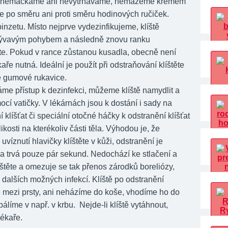
dy nemačkáme ani nevytrháváme, nemažeme krémem
e po směru ani proti směru hodinových ručiček.
nzetu. Místo nejprve vydezinfikujeme, klíště
kývavým pohybem a následně znovu ranku
jte. Pokud v rance zůstanou kusadla, obecně není
aře nutná. Ideální je použít při odstraňování klíštěte
 gumové rukavice.
e přístup k dezinfekci, můžeme klíště namydlit a
ocí vatičky. V lékárnách jsou k dostání i sady na
 klíšťat či speciální otočné háčky k odstranění klíšťat
likosti na kterékoliv části těla. Výhodou je, že
uvíznutí hlavičky klíštěte v kůži, odstranění je
 a trvá pouze pár sekund. Nedochází ke stlačení a
íštěte a omezuje se tak přenos zárodků boreliózy,
dalších možných infekcí. Klíště po odstranění
ezi prsty, ani neházíme do koše, vhodíme ho do
líme v např. v krbu. Nejde-li klíště vytáhnout,
ékaře.