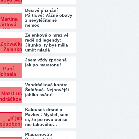
Děsivé přiznání
Pártlové: Vážné obavy
z nevyléčitelné
nemoci
Zelenková o mrazivé
radě od legendy:
Jitunko, ty bys měla
umřít mladá
Jsem vždy zpocená
jak po maratonu!
Vondráčková kontra
Šafářová: Nejnovější
jablko sváru!
Kalousek drsně o
Pavlovi: Myslel jsem
si, že po revoluci se
nic takového…
Pfauserová z