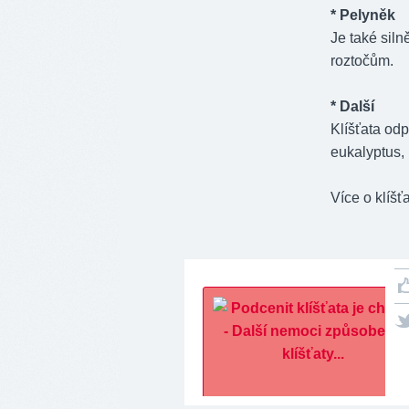
* Pelyněk
Je také siln
roztočům.
* Další
Klíšťata odp
eukalyptus,
Více o klíšť