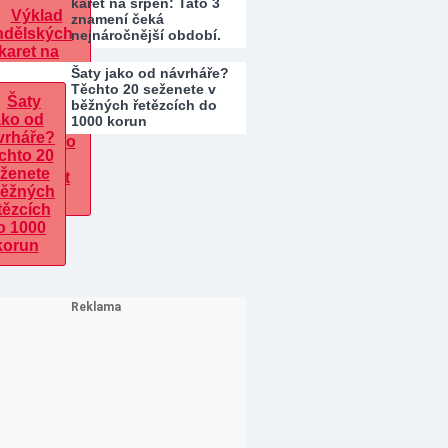
karet na srpen: Tato 3
znamení čeká
nejnáročnější období.
Kdo…
Šaty jako od návrháře?
Těchto 20 seženete v
běžných řetězcích do
1000 korun