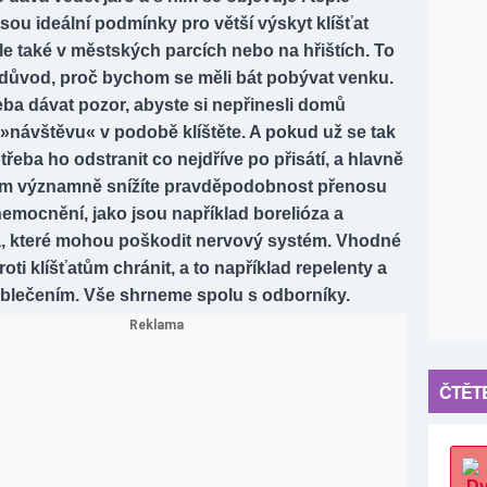
jsou ideální podmínky pro větší výskyt klíšťat
ale také v městských parcích nebo na hřištích. To
ě důvod, proč bychom se měli bát pobývat venku.
eba dávat pozor, abyste si nepřinesli domů
»návštěvu« v podobě klíštěte. A pokud už se tak
otřeba ho odstranit co nejdříve po přisátí, a hlavně
ím významně snížíte pravděpodobnost přenosu
emocnění, jako jsou například borelióza a
da, které mohou poškodit nervový systém. Vhodné
roti klíšťatům chránit, a to například repelenty a
lečením. Vše shrneme spolu s odborníky.
ČTĚTE