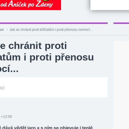
lax
>
Jak se chránit proti klíšťatům i proti přenosu nemocí...
e chránit proti
atům i proti přenosu
í...
ay)
 • 12:00
 dává vědět jaro a s ním se objevuje i teplé