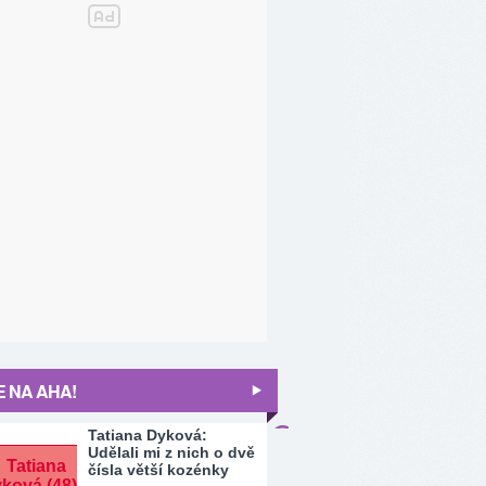
 NA AHA!
Tatiana Dyková:
Udělali mi z nich o dvě
čísla větší kozénky