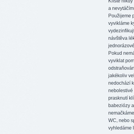
Klíště nik
a nevytáčím
Použijeme pi
vyvikláme 
vydezinfiku
návštěva lék
jednorázové
Pokud nemám
vyviklat pom
odstraňování
jakékoliv ve
nedochází k 
nebolestivé
prasknutí kl
babeziózy a 
nemačkáme m
WC, nebo spá
vyhledáme l