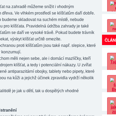
íšťat na zahradě můžeme snížit i vhodným
 dřeva. Ve vlhkém prostředí se klíšťatům daří dobře.
o budeme skladovat na suchém místě, nebude
 pro klíšťata. Pravidelná údržba zahrady je také
ťatům se daří ve vysoké trávě. Pokud budete trávník
ekat, výskyt klíšťat určitě omezíte.
ČLÁN
hranou proti klíšťatům jsou také např. slepice, které
y konzumují.
chom měli nejen sebe, ale i domácí mazlíčky, kteří
rojem klíšťat, a tedy i potenciální nákazy. U zvířat
né antiparazitární obojky, tablety nebo pipety, které
ou na kůži a jejichž účinek zpravidla vydrží několik
falitidě je jak u dětí, tak u dospělých vhodné
stranění