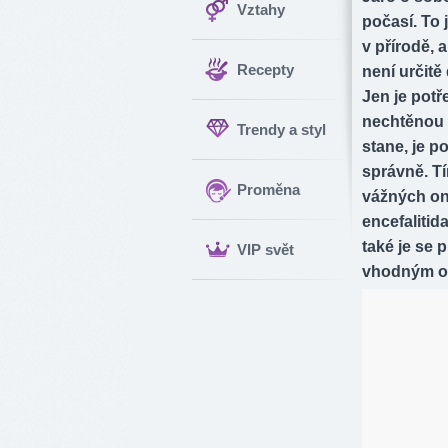
Vztahy
počasí. To 
v přírodě, 
Recepty
není určit
Jen je potř
nechtěnou 
Trendy a styl
stane, je p
správně. T
Proměna
vážných on
encefaliti
také je se p
VIP svět
vhodným ob