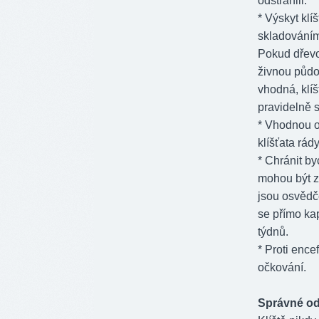
odstranili.
* Výskyt kl
skladováním
Pokud dřev
živnou půdou
vhodná, klíš
pravidelně s
* Vhodnou oc
klíšťata rád
* Chránit by
mohou být zd
jsou osvědče
se přímo kap
týdnů.
* Proti ence
očkování.
Správné od