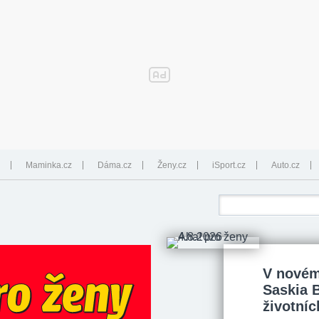
Maminka.cz
Dáma.cz
Ženy.cz
iSport.cz
Auto.cz
V novém
Saskia 
životníc