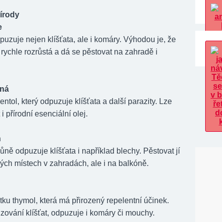
írody
e
puzuje nejen klíšťata, ale i komáry. Výhodou je, že
rychle rozrůstá a dá se pěstovat na zahradě i
rná
tol, který odpuzuje klíšťata a další parazity. Lze
t i přírodní esenciální olej.
n
ůně odpuzuje klíšťata i například blechy. Pěstovat jí
ých místech v zahradách, ale i na balkóně.
ku thymol, která má přirozený repelentní účinek.
ování klíšťat, odpuzuje i komáry či mouchy.