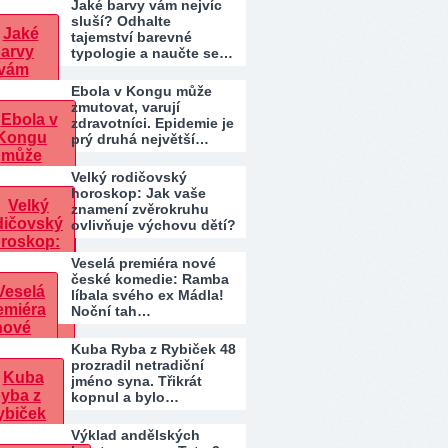
Jaké barvy vám nejvíc
sluší? Odhalte
tajemství barevné
typologie a naučte se…
Ebola v Kongu může
zmutovat, varují
zdravotníci. Epidemie je
prý druhá největší…
Velký rodičovský
horoskop: Jak vaše
znamení zvěrokruhu
ovlivňuje výchovu dětí?
Veselá premiéra nové
české komedie: Ramba
líbala svého ex Mádla!
Noční tah…
Kuba Ryba z Rybiček 48
prozradil netradiční
jméno syna. Třikrát
kopnul a bylo…
Výklad andělských