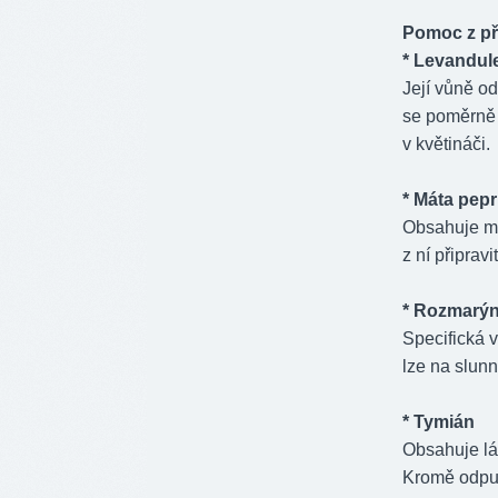
Pomoc z př
* Levandul
Její vůně od
se poměrně 
v květináči.
* Máta pep
Obsahuje men
z ní připravi
* Rozmarý
Specifická v
lze na slunn
* Tymián
Obsahuje lát
Kromě odpuz