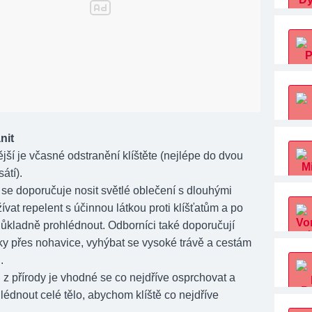
nit
ější je včasné odstranění klíštěte (nejlépe do dvou
átí).
 se doporučuje nosit světlé oblečení s dlouhými
ívat repelent s účinnou látkou proti klíšťatům a po
důkladně prohlédnout. Odborníci také doporučují
ky přes nohavice, vyhýbat se vysoké trávě a cestám
.
 z přírody je vhodné se co nejdříve osprchovat a
lédnout celé tělo, abychom klíště co nejdříve