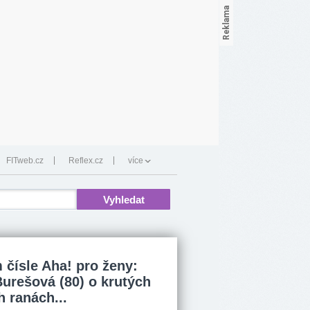
FITweb.cz
Reflex.cz
více
 čísle Aha! pro ženy:
Burešová (80) o krutých
h ranách...