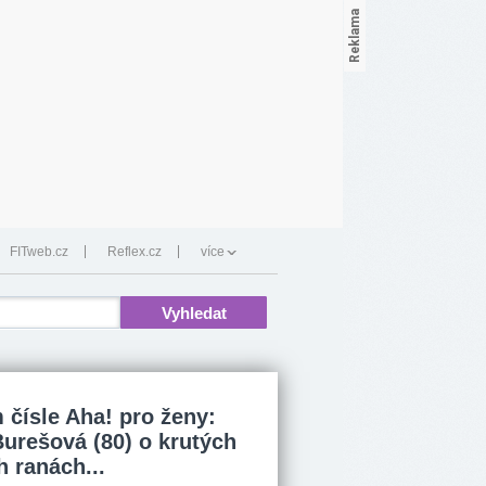
FITweb.cz
Reflex.cz
více
 čísle Aha! pro ženy:
Burešová (80) o krutých
h ranách...