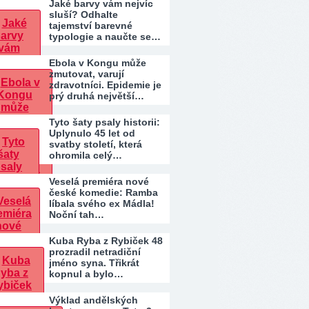
Jaké barvy vám nejvíc
sluší? Odhalte
tajemství barevné
typologie a naučte se…
Ebola v Kongu může
zmutovat, varují
zdravotníci. Epidemie je
prý druhá největší…
Tyto šaty psaly historii:
Uplynulo 45 let od
svatby století, která
ohromila celý…
Veselá premiéra nové
české komedie: Ramba
líbala svého ex Mádla!
Noční tah…
Kuba Ryba z Rybiček 48
prozradil netradiční
jméno syna. Třikrát
kopnul a bylo…
Výklad andělských