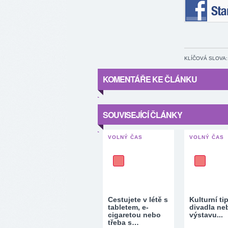
Staňte se 
KLÍČOVÁ SLOVA:
KOMENTÁŘE KE ČLÁNKU
SOUVISEJÍCÍ ČLÁNKY
VOLNÝ ČAS
VOLNÝ ČAS
Cestujete v létě s
Kulturní ti
tabletem, e-
divadla ne
cigaretou nebo
výstavu...
třeba s…