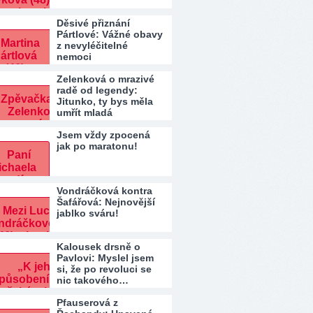
Děsivé přiznání
Pártlové: Vážné obavy
z nevyléčitelné
nemoci
Zelenková o mrazivé
radě od legendy:
Jitunko, ty bys měla
umřít mladá
Jsem vždy zpocená
jak po maratonu!
Vondráčková kontra
Šafářová: Nejnovější
jablko sváru!
Kalousek drsně o
Pavlovi: Myslel jsem
si, že po revoluci se
nic takového…
Pfauserová z