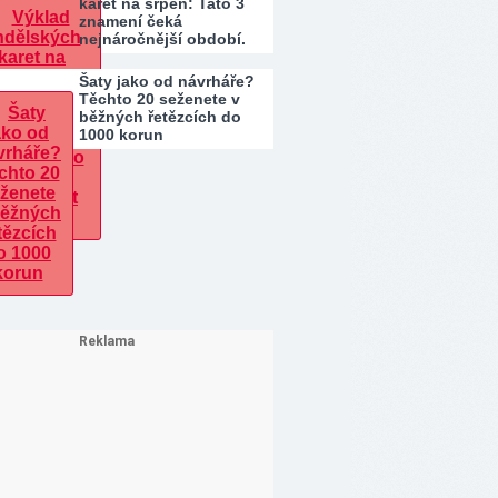
karet na srpen: Tato 3
znamení čeká
nejnáročnější období.
Kdo…
Šaty jako od návrháře?
Těchto 20 seženete v
běžných řetězcích do
1000 korun