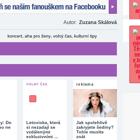
naším fanouškem na Facebooku!
Autor:
Zuzana Skálová
,
,
,
koncert
aha pro ženy
volný čas
kulturní tipy
reklama
VOLNÝ ČAS
py: Do
Letoviska, která
Jak spolehlivě
bo ne
si nezadají se
zakryjete šediny?
vzdálenými
Tohle musíte
exkluzivními …
znát