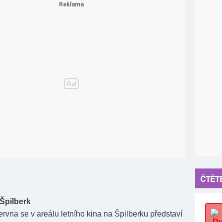
u
ČTĚTE
Špilberk
ervna se v areálu letního kina na Špilberku představí