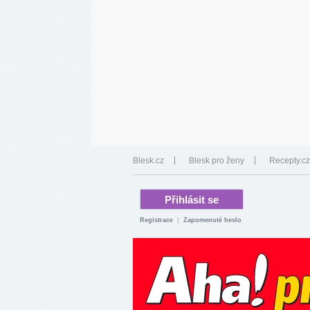
Blesk.cz
Blesk pro ženy
Recepty.cz
Registrace
|
Zapomenuté heslo