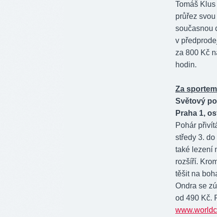
Tomáš Klus 
průřez svou 
současnou 
v předprode
za 800 Kč n
hodin.
Za sportem
Světový po
Praha 1, os
Pohár přivít
středy 3. do
také lezení
rozšíří. Kr
těšit na bo
Ondra se zúč
od 490 Kč. 
www.worldcl