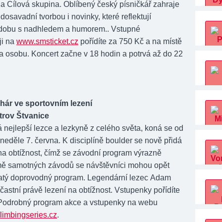
a Cílová skupina. Oblíbený český písničkář zahraje
dosavadní tvorbou i novinky, které reflektují
dobu s nadhledem a humorem.. Vstupné
ji na
www.smsticket.cz
pořídíte za 750 Kč a na místě
a osobu. Koncert začne v 18 hodin a potrvá až do 22
hár ve sportovním lezení
trov Štvanice
á nejlepší lezce a lezkyně z celého světa, koná se od
 neděle 7. června. K disciplíně boulder se nově přidá
 na obtížnost, čímž se závodní program výrazně
omě samotných závodů se návštěvníci mohou opět
hatý doprovodný program. Legendární lezec Adam
astní právě lezení na obtížnost. Vstupenky pořídíte
Podrobný program akce a vstupenky na webu
imbingseries.cz
.