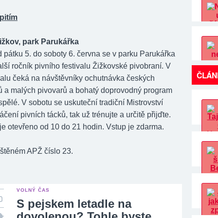
 pitím
ižkov, park Parukářka
d pátku 5. do soboty 6. června se v parku Parukářka
lší ročník pivního festivalu Žižkovské pivobraní. V
ČLÁN
ivalu čeká na návštěvníky ochutnávka českých
ů a malých pivovarů a bohatý doprovodný program
ospělé. V sobotu se uskuteční tradiční Mistrovství
áčení pivních tácků, tak už trénujte a určitě přijďte.
je otevřeno od 10 do 21 hodin. Vstup je zdarma.
tištěném APŽ číslo 23.
VOLNÝ ČAS
S pejskem letadle na
dovolenou? Tohle byste