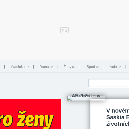
Maminka.cz
Dáma.cz
Ženy.cz
iSport.cz
Auto.cz
V novém
Saskia 
životníc