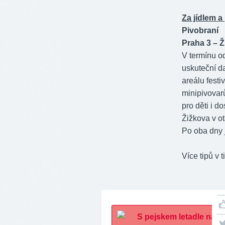
Za jídlem a
Pivobraní
Praha 3 – Ž
V termínu o
uskuteční da
areálu fest
minipivovar
pro děti i d
Žižkova v ot
Po oba dny 
Více tipů v 