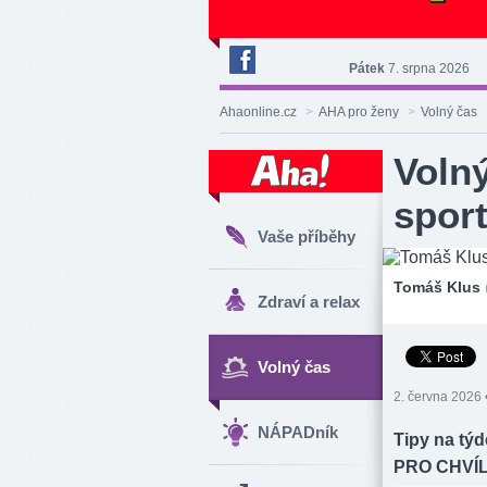
Pátek
7. srpna 2026
Deník
Aha!
Ahaonline.cz
>
AHA pro ženy
>
Volný čas
na
Facebooku
Volný
sport
Vaše příběhy
Tomáš Klus
Zdraví a relax
Volný čas
2. června 2026 
NÁPADník
Tipy na týd
PRO CHVÍ