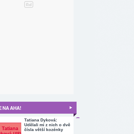
 NA AHA!
Tatiana Dyková:
Udělali mi z nich o dvě
čísla větší kozénky