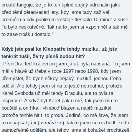
prostě funguje, že je to ten úplně stejný adrenalin jako
před těmi pětadvaceti lety, kdy jsme tady zažívali
premiéru a kdy publikum vestoje tleskalo 10 minut v kuse.
To bylo neskutečné. Tak na to jsem si vzpomněl a tak mě
to zase trošku dostalo.“
Když jste psal ke Kleopatře tehdy muziku, už jste
tenkrát tušil, že ty písně budou hit?
„Písnička Teď královnou jsem já už byla napsaná. Tu jsem
měl v hlavě už třeba v roce 1997 nebo 1998, kdy jsem
přemýšlel, že bych někdy nějaký muzikál jednou třeba
udělal. Ale tehdy jsem si na to ještě netroufnul, protože
Karel Svoboda už měl tehdy Draculu, ale to byla ta
inspirace. A když byl Karel pak u mě, tak jsem mu to
pouštěl a on říkal: »Nebuď blázen a napiš muzikál,
protože tenhle hit ti to prodá. Jediné, co mě štve, že jsem
to nenapsal já.« (
usmívá se
) Takže jsem se rozhodl, že to
samozřejmě udělám, ale tehdy jsme si bohužel procházeli