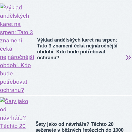
Výklad andělských karet na srpen:
Tato 3 znamení čeká nejnáročnější
období. Kdo bude potřebovat
ochranu?
Šaty jako od návrháře? Těchto 20
seženete v běžných řetězcích do 1000