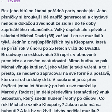
.
Tweet
Bez jeho hitů se žádná pořádná party neobejde. Jeho
písničky si broukají lidé napříč generacemi a chytlavé
melodie dokážou zvednout ze židle i do té doby
zapřísáhlého netanečníka. Velký úspěch ale zpěvák a
skladatel Michal David (65) zažívá, i co se muzikálů
týká. Jedním z nejúspěšnějších byla Kleopatra, která
se příští rok v únoru po 25 letech vrátí do Divadla
Broadway na exkluzivních 25 repríz v obnovené
premiéře a v novém nastudování. Mimo hudbu se pak
Michal věnuje kutilství, jeho vášní je také vaření, a to i
přesto, že nedávno zapracoval na své formě a postavě,
kterou si od té doby drží. V soukromí je už přes
čtyřicet jedna let šťastný po boku své manželky
Marcely. Radost jim dělá především šestnáctiletý vnuk
Sebastian, který zdědil hudební vlohy po dědovi. Co
řekl Michal o vzniku Kleopatry? Jakou radu má na
hubnutí? A jak by se živil, kdyby nedělal muziku?