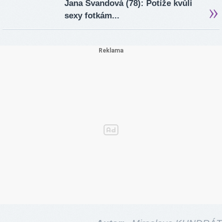
Jana Švandová (78): Potíže kvůli
sexy fotkám...