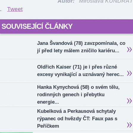
Autor:
Miroslava KUNDRÁT
.
Tweet
SOUVISEJÍCÍ ČLÁNKY
Jana Švandová (78) zavzpomínala, co
jí před lety málem zničilo kariéru...
Oldřich Kaiser (71) je i přes různé
excesy vynikající a uznávaný herec...
Hanka Kynychová (58) o svém tělu,
rodinných genech i přebytku
energie...
Kubelková a Perkausová schytaly
rýpanec od hvězdy ČT: Faux pas s
Peříčkem