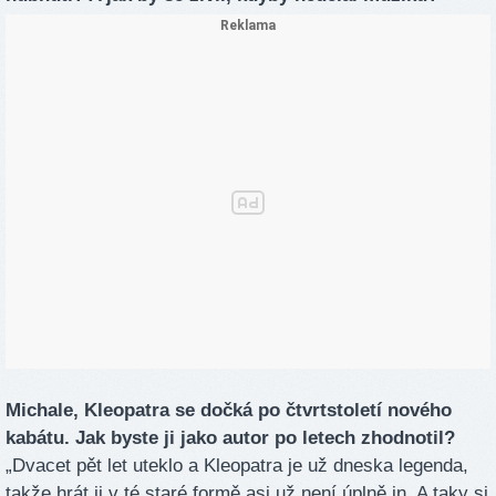
Michale, Kleopatra se dočká po čtvrtstoletí nového
kabátu. Jak byste ji jako autor po letech zhodnotil?
„Dvacet pět let uteklo a Kleopatra je už dneska legenda,
takže hrát ji v té staré formě asi už není úplně in. A taky si