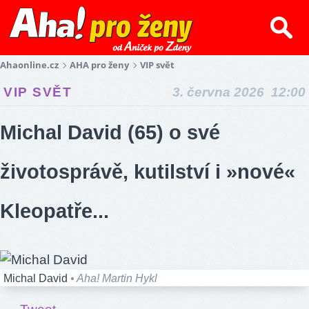
Ahaonline.cz
AHA pro ženy
VIP svět
VIP SVĚT
3. června 2026 12:00
Michal David (65) o své
životosprávě, kutilství i »nové«
Kleopatře...
Michal David
• Aha! Martin Hykl