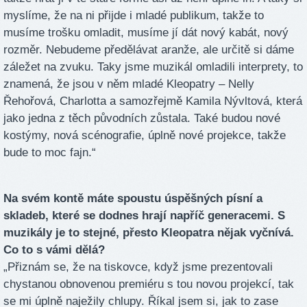
myslíme, že na ni přijde i mladé publikum, takže to
musíme trošku omladit, musíme jí dát nový kabát, nový
rozměr. Nebudeme předělávat aranže, ale určitě si dáme
záležet na zvuku. Taky jsme muzikál omladili interprety, to
znamená, že jsou v něm mladé Kleopatry – Nelly
Řehořová, Charlotta a samozřejmě Kamila Nývltová, která
jako jedna z těch původních zůstala. Také budou nové
kostýmy, nová scénografie, úplně nové projekce, takže
bude to moc fajn.“
Na svém kontě máte spoustu úspěšných písní a
skladeb, které se dodnes hrají napříč generacemi. S
muzikály je to stejné, přesto Kleopatra nějak vyčnívá.
Co to s vámi dělá?
„Přiznám se, že na tiskovce, když jsme prezentovali
chystanou obnovenou premiéru s tou novou projekcí, tak
se mi úplně naježily chlupy. Říkal jsem si, jak to zase