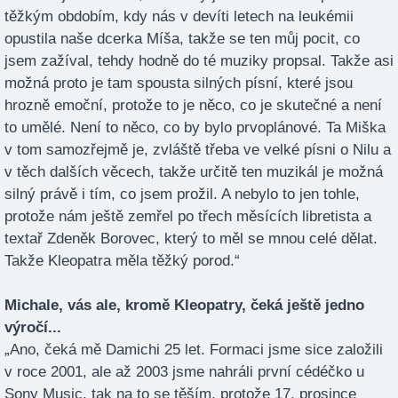
těžkým obdobím, kdy nás v devíti letech na leukémii
opustila naše dcerka Míša, takže se ten můj pocit, co
jsem zažíval, tehdy hodně do té muziky propsal. Takže asi
možná proto je tam spousta silných písní, které jsou
hrozně emoční, protože to je něco, co je skutečné a není
to umělé. Není to něco, co by bylo prvoplánové. Ta Miška
v tom samozřejmě je, zvláště třeba ve velké písni o Nilu a
v těch dalších věcech, takže určitě ten muzikál je možná
silný právě i tím, co jsem prožil. A nebylo to jen tohle,
protože nám ještě zemřel po třech měsících libretista a
textař Zdeněk Borovec, který to měl se mnou celé dělat.
Takže Kleopatra měla těžký porod.“
Michale, vás ale, kromě Kleopatry, čeká ještě jedno
výročí...
„Ano, čeká mě Damichi 25 let. Formaci jsme sice založili
v roce 2001, ale až 2003 jsme nahráli první cédéčko u
Sony Music, tak na to se těším, protože 17. prosince