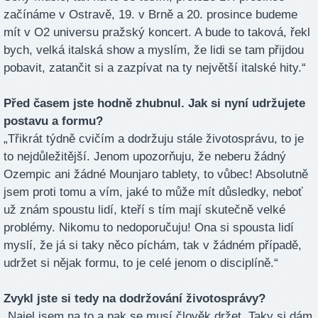
začínáme v Ostravě, 19. v Brně a 20. prosince budeme
mít v O2 universu pražský koncert. A bude to taková, řekl
bych, velká italská show a myslím, že lidi se tam přijdou
pobavit, zatančit si a zazpívat na ty největší italské hity.“
Před časem jste hodně zhubnul. Jak si nyní udržujete
postavu a formu?
„Třikrát týdně cvičím a dodržuju stále životosprávu, to je
to nejdůležitější. Jenom upozorňuju, že neberu žádný
Ozempic ani žádné Mounjaro tablety, to vůbec! Absolutně
jsem proti tomu a vím, jaké to může mít důsledky, neboť
už znám spoustu lidí, kteří s tím mají skutečně velké
problémy. Nikomu to nedoporučuju! Ona si spousta lidí
myslí, že já si taky něco píchám, tak v žádném případě,
udržet si nějak formu, to je celé jenom o disciplíně.“
Zvykl jste si tedy na dodržování životosprávy?
„Najel jsem na to a pak se musí člověk držet. Taky si dám