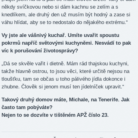
někdy svíčkovou nebo si dám kachnu se zelím a s
knedlíkem, ale druhý den už musím být hodný a zase si
váhu hlídat, aby se to nedostalo do nějakého extrému.“
Vy jste ale vášnivý kuchař. Umíte uvařit spoustu
pokrmů napříč světovými kuchyněmi. Nesvádí to pak
víc k porušování životosprávy?
„Dá se skvěle vařit i dietně. Mám rád thajskou kuchyni,
takže hlavně ostrou, to jsou věci, které určitě nejsou na
tloušťku, tam se občas u toho pálivého jídla dokonce i
zhubne. Člověk si jenom musí ten jídelníček upravit.“
Takový druhý domov máte, Michale, na Tenerife. Jak
často tam pobýváte?
Nejen to se dozvíte v tištěném APŽ číslo 23.