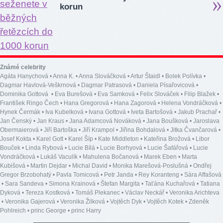
korun
Známé celebrity
Agáta Hanychová
•
Anna K.
•
Anna Slováčková
•
Artur Štaidl
•
Bolek Polívka
•
Dagmar Havlová-Veškrnová
•
Dagmar Patrasová
•
Daniela Písařovicová
•
Dominika Gottová
•
Eva Burešová
•
Eva Samková
•
Felix Slováček
•
Filip Blažek
•
František Ringo Čech
•
Hana Gregorová
•
Hana Zagorová
•
Helena Vondráčková
•
Hynek Čermák
•
Iva Kubelková
•
Ivana Gottová
•
Iveta Bartošová
•
Jakub Prachař
•
Jan Čenský
•
Jan Kraus
•
Jana Adamcová Nováková
•
Jana Boušková
•
Jaroslava
Obermaierová
•
Jiří Bartoška
•
Jiří Krampol
•
Jiřina Bohdalová
•
Jitka Čvančarová
•
Josef Kokta
•
Karel Gott
•
Karel Šíp
•
Kate Middleton
•
Kateřina Brožová
•
Libor
Bouček
•
Linda Rybová
•
Lucie Bílá
•
Lucie Borhyová
•
Lucie Šafářová
•
Lucie
Vondráčková
•
Lukáš Vaculík
•
Mahulena Bočanová
•
Marek Eben
•
Marta
Kubišová
•
Martin Dejdar
•
Michal David
•
Monika Marešová-Poslušná
•
Ondřej
Gregor Brzobohatý
•
Pavla Tomicová
•
Petr Janda
•
Rey Koranteng
•
Sára Affašová
•
Sara Sandeva
•
Simona Krainová
•
Štefan Margita
•
Taťána Kuchařová
•
Tatiana
Dyková
•
Tereza Kostková
•
Tomáš Plekanec
•
Václav Neckář
•
Veronika Arichteva
•
Veronika Gajerová
•
Veronika Žilková
•
Vojtěch Dyk
•
Vojtěch Kotek
•
Zdeněk
Pohlreich
•
princ George
•
princ Harry