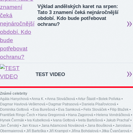
Výklad andělských karet na srpen:
Tato 3 znamení čeká nejnáročnější
období. Kdo bude potřebovat
ochranu?
TEST VIDEO
Známé celebrity
Agáta Hanychová
•
Anna K.
•
Anna Slováčková
•
Artur Štaidl
•
Bolek Polívka
•
Dagmar Havlová-Veškrnová
•
Dagmar Patrasová
•
Daniela Písařovicová
•
Dominika Gottová
•
Eva Burešová
•
Eva Samková
•
Felix Slováček
•
Filip Blažek
•
František Ringo Čech
•
Hana Gregorová
•
Hana Zagorová
•
Helena Vondráčková
•
Hynek Čermák
•
Iva Kubelková
•
Ivana Gottová
•
Iveta Bartošová
•
Jakub Prachař
•
Jan Čenský
•
Jan Kraus
•
Jana Adamcová Nováková
•
Jana Boušková
•
Jaroslava
Obermaierová
•
Jiří Bartoška
•
Jiří Krampol
•
Jiřina Bohdalová
•
Jitka Čvančarová
•