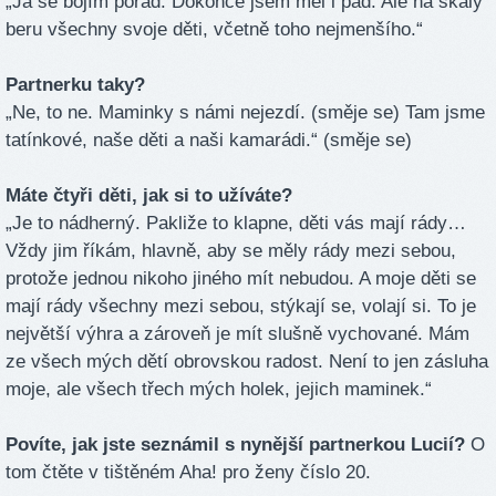
„Já se bojím pořád. Dokonce jsem měl i pád. Ale na skály
beru všechny svoje děti, včetně toho nejmenšího.“
Partnerku taky?
„Ne, to ne. Maminky s námi nejezdí. (směje se) Tam jsme
tatínkové, naše děti a naši kamarádi.“ (směje se)
Máte čtyři děti, jak si to užíváte?
„Je to nádherný. Pakliže to klapne, děti vás mají rády…
Vždy jim říkám, hlavně, aby se měly rády mezi sebou,
protože jednou nikoho jiného mít nebudou. A moje děti se
mají rády všechny mezi sebou, stýkají se, volají si. To je
největší výhra a zároveň je mít slušně vychované. Mám
ze všech mých dětí obrovskou radost. Není to jen zásluha
moje, ale všech třech mých holek, jejich maminek.“
Povíte, jak jste seznámil s nynější partnerkou Lucií?
O
tom čtěte v tištěném Aha! pro ženy číslo 20.