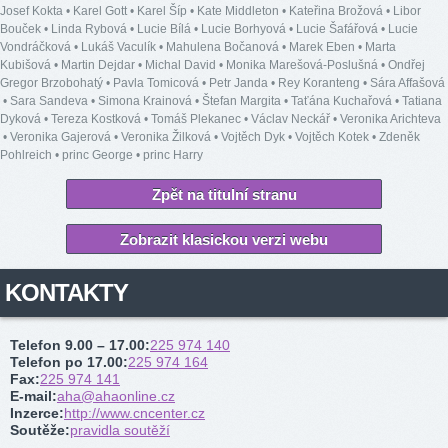
Josef Kokta
•
Karel Gott
•
Karel Šíp
•
Kate Middleton
•
Kateřina Brožová
•
Libor
Bouček
•
Linda Rybová
•
Lucie Bílá
•
Lucie Borhyová
•
Lucie Šafářová
•
Lucie
Vondráčková
•
Lukáš Vaculík
•
Mahulena Bočanová
•
Marek Eben
•
Marta
Kubišová
•
Martin Dejdar
•
Michal David
•
Monika Marešová-Poslušná
•
Ondřej
Gregor Brzobohatý
•
Pavla Tomicová
•
Petr Janda
•
Rey Koranteng
•
Sára Affašová
•
Sara Sandeva
•
Simona Krainová
•
Štefan Margita
•
Taťána Kuchařová
•
Tatiana
Dyková
•
Tereza Kostková
•
Tomáš Plekanec
•
Václav Neckář
•
Veronika Arichteva
•
Veronika Gajerová
•
Veronika Žilková
•
Vojtěch Dyk
•
Vojtěch Kotek
•
Zdeněk
Pohlreich
•
princ George
•
princ Harry
Zpět na titulní stranu
Zobrazit klasickou verzi webu
KONTAKTY
Telefon 9.00 – 17.00
:
225 974 140
Telefon po 17.00
:
225 974 164
Fax
:
225 974 141
E-mail
:
aha@ahaonline.cz
Inzerce
:
http://www.cncenter.cz
Soutěže
:
pravidla soutěží