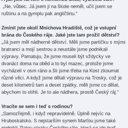
„Ne, vůbec. Já jsem ji na škole neměl, učil jsem se
ruštinu a na gymplu pak angličtinu.“
Zmínil jste okolí Mnichova Hradiště, což je vstupní
brána do Českého ráje. Jaké jste tam prožil dětství?
„Já jsem měl nádherné dětství. Měli jsme partičku s mými
bratranci a mojí sestrou a neustále jsme podnikali
výpravy. Pamatuju, že jsme museli být vždycky ve
dvanáct doma na oběd a to byl mazec, protože jsme
vycházeli v osm ráno a šli jsme třeba na Kost zkoumat
různé věci. A když jsme dělali výpravu na Trosky, což je
deset kilometrů tam a deset zpátky, měli jsme co dělat,
abychom to stihli. Je to ale nádhera, prostě Český ráj.“
Vracíte se sem i teď s rodinou?
„Samozřejmě, i když nepravidelně. Úplně nejvíc na
Hruboskalsko. S nejstarším synem Marťou jsme také
podnikli Zlatou stezku Českého ráje, která se jde buď