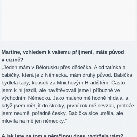
Martine, vzhledem k vašemu příjmení, máte původ
v cizině?
„Jeden mám v Bělorusku přes dědečka. A od tatínka a
babičky, která je z Německa, mám druhý původ. Babička
bydlela tady, kousek za Mnichovým Hradištěm. Často
jsem k ní jezdil, ale navštěvovali jsme i příbuzné ve
východním Německu. Jako malého mě hodně hlídala, a
když jsem měl jít do školky, první rok mě nevzali, protože
jsem neuměl pořádně česky. Babička sice uměla, ale
mluvila na mě jen německy.“
A jak jste na tom s němčinou dnes, vydržela vám?