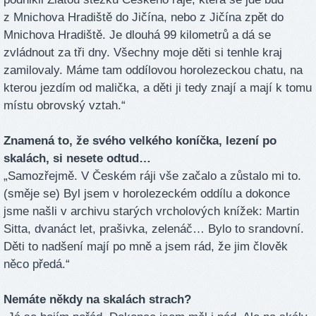
z Mnichova Hradiště do Jičína, nebo z Jičína zpět do
Mnichova Hradiště. Je dlouhá 99 kilometrů a dá se
zvládnout za tři dny. Všechny moje děti si tenhle kraj
zamilovaly. Máme tam oddílovou horolezeckou chatu, na
kterou jezdím od malička, a děti ji tedy znají a mají k tomu
místu obrovský vztah.“
Znamená to, že svého velkého koníčka, lezení po
skalách, si nesete odtud…
„Samozřejmě. V Českém ráji vše začalo a zůstalo mi to.
(směje se) Byl jsem v horolezeckém oddílu a dokonce
jsme našli v archivu starých vrcholových knížek: Martin
Sitta, dvanáct let, prašivka, zelenáč… Bylo to srandovní.
Děti to nadšení mají po mně a jsem rád, že jim člověk
něco předá.“
Nemáte někdy na skalách strach?