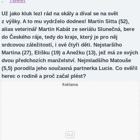
.
Tweet
Už jako kluk lezl rád na skály a díval se na svět
z výšky. A to mu vydrželo dodnes! Martin Sitta (52),
alias veterinář Martin Kabát ze seriálu Slunečná, bere
do Českého ráje, tedy do kraje, který je pro něj
srdcovou záležitostí, i své čtyři děti. Nejstaršího
Martina (27), Elišku (19) a Anežku (13), jež má ze svých
dvou předchozích manželství. Nejmladšího Matouše
(5,5) porodila jeho současná partnerka Lucie. Co svěřil
herec o rodině a proč začal plést?