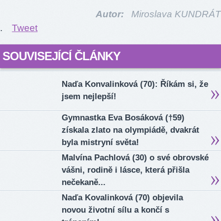
Autor:
Miroslava KUNDRÁT
.
Tweet
SOUVISEJÍCÍ ČLÁNKY
Naďa Konvalinková (70): Říkám si, že
jsem nejlepší!
Gymnastka Eva Bosáková (†59)
získala zlato na olympiádě, dvakrát
byla mistryní světa!
Malvína Pachlová (30) o své obrovské
vášni, rodině i lásce, která přišla
nečekaně...
Naďa Kovalinková (70) objevila
novou životní sílu a končí s