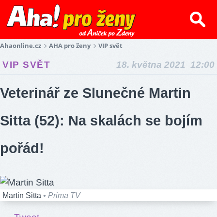
Ahaonline.cz
AHA pro ženy
VIP svět
VIP SVĚT
18. května 2021 12:00
Veterinář ze Slunečné Martin
Sitta (52): Na skalách se bojím
pořád!
Martin Sitta
• Prima TV