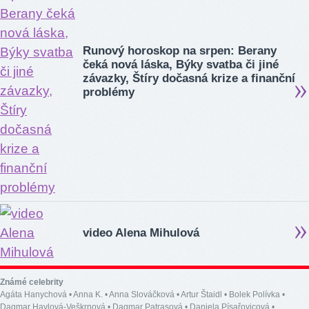
Runový horoskop na srpen: Berany
čeká nová láska, Býky svatba či jiné
závazky, Štíry dočasná krize a finanční
problémy
video Alena Mihulová
Známé celebrity
Agáta Hanychová
•
Anna K.
•
Anna Slováčková
•
Artur Štaidl
•
Bolek Polívka
•
Dagmar Havlová-Veškrnová
•
Dagmar Patrasová
•
Daniela Písařovicová
•