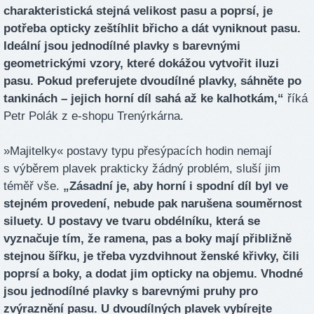
charakteristická stejná velikost pasu a poprsí, je
potřeba opticky zeštíhlit břicho a dát vyniknout pasu.
Ideální jsou jednodílné plavky s barevnými
geometrickými vzory, které dokážou vytvořit iluzi
pasu. Pokud preferujete dvoudílné plavky, sáhněte po
tankinách – jejich horní díl sahá až ke kalhotkám,“
říká
Petr Polák z e-shopu Trenýrkárna.
»Majitelky« postavy typu přesýpacích hodin nemají
s výběrem plavek prakticky žádný problém, sluší jim
téměř vše.
„Zásadní je, aby horní i spodní díl byl ve
stejném provedení, nebude pak narušena souměrnost
siluety. U postavy ve tvaru obdélníku, která se
vyznačuje tím, že ramena, pas a boky mají přibližně
stejnou šířku, je třeba vyzdvihnout ženské křivky, čili
poprsí a boky, a dodat jim opticky na objemu. Vhodné
jsou jednodílné plavky s barevnými pruhy pro
zvýraznění pasu. U dvoudílných plavek vybírejte