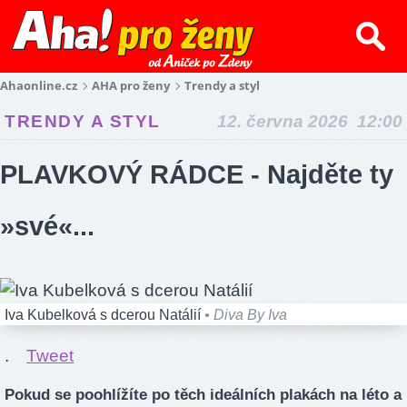
Ahaonline.cz
AHA pro ženy
Trendy a styl
TRENDY A STYL
12. června 2026 12:00
PLAVKOVÝ RÁDCE - Najděte ty
»své«...
Iva Kubelková s dcerou Natálií
• Diva By Iva
.
Tweet
Pokud se poohlížíte po těch ideálních plakách na léto a