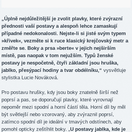
„Úplně nejdůležitější je zvolit plavky, které zvýrazní
přednosti vaší postavy a alespoň lehce zamaskují
případné nedokonalosti. Nejste-li si jisté svým typem
»
křivek
«
, vezměte si k ruce klasický krejčovský metr a
změřte se
. Boky a prsa
»
berte
«
v jejich nejširším
místě, pas naopak v tom nejužším. Typů ženské
postavy je nespočetně, čtyři základní jsou hruška,
jablko, přesýpací hodiny a tvar obdélníku,“
vysvětluje
stylistka Lucie Nováková.
Pro postavu hrušky, kdy jsou boky znatelně širší než
poprsí a pas, se doporučují plavky, které vyrovnají
nepoměr mezi spodní a horní částí těla. Horní díl by měl
být světlejší nebo vzorovaný, aby zvýraznil poprsí,
zatímco spodní díl je ideální v tmavých odstínech, aby
pomohl opticky zeštíhlit boky. „
U postavy jablka, kde je