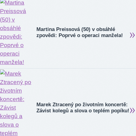
Martina Preissová (50) v obsáhlé
zpovědi: Poprvé o operaci manžela!
Marek Ztracený po životním koncertě:
Závist kolegů a slova o teplém popíku!