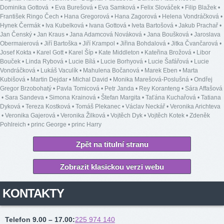
Dominika Gottová
•
Eva Burešová
•
Eva Samková
•
Felix Slováček
•
Filip Blažek
•
František Ringo Čech
•
Hana Gregorová
•
Hana Zagorová
•
Helena Vondráčková
•
Hynek Čermák
•
Iva Kubelková
•
Ivana Gottová
•
Iveta Bartošová
•
Jakub Prachař
•
Jan Čenský
•
Jan Kraus
•
Jana Adamcová Nováková
•
Jana Boušková
•
Jaroslava
Obermaierová
•
Jiří Bartoška
•
Jiří Krampol
•
Jiřina Bohdalová
•
Jitka Čvančarová
•
Josef Kokta
•
Karel Gott
•
Karel Šíp
•
Kate Middleton
•
Kateřina Brožová
•
Libor
Bouček
•
Linda Rybová
•
Lucie Bílá
•
Lucie Borhyová
•
Lucie Šafářová
•
Lucie
Vondráčková
•
Lukáš Vaculík
•
Mahulena Bočanová
•
Marek Eben
•
Marta
Kubišová
•
Martin Dejdar
•
Michal David
•
Monika Marešová-Poslušná
•
Ondřej
Gregor Brzobohatý
•
Pavla Tomicová
•
Petr Janda
•
Rey Koranteng
•
Sára Affašová
•
Sara Sandeva
•
Simona Krainová
•
Štefan Margita
•
Taťána Kuchařová
•
Tatiana
Dyková
•
Tereza Kostková
•
Tomáš Plekanec
•
Václav Neckář
•
Veronika Arichteva
•
Veronika Gajerová
•
Veronika Žilková
•
Vojtěch Dyk
•
Vojtěch Kotek
•
Zdeněk
Pohlreich
•
princ George
•
princ Harry
Zpět na titulní stranu
Zobrazit klasickou verzi webu
KONTAKTY
Telefon 9.00 – 17.00
:
225 974 140