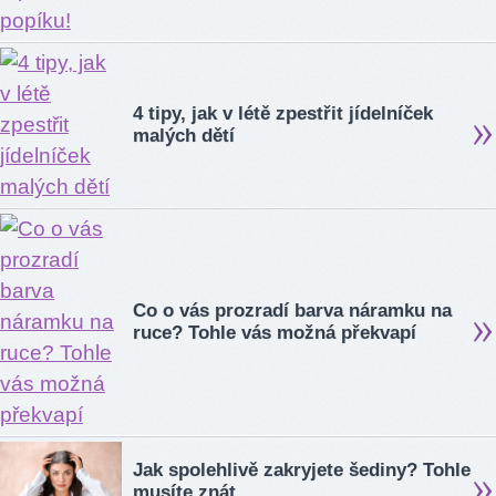
4 tipy, jak v létě zpestřit jídelníček
malých dětí
Co o vás prozradí barva náramku na
ruce? Tohle vás možná překvapí
Jak spolehlivě zakryjete šediny? Tohle
musíte znát