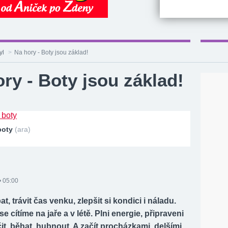
yl
>
Na hory - Boty jsou základ!
ry - Boty jsou základ!
boty
(ara)
• 05:00
t, trávit čas venku, zlepšit si kondici i náladu.
e cítíme na jaře a v létě. Plni energie, připraveni
ičit, běhat, hubnout. A začít procházkami, delšími