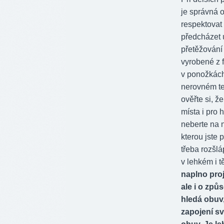
je správná o
respektovat
předcházet 
přetěžování 
vyrobené z 
v ponožkách,
nerovném te
ověřte si, ž
místa i pro 
neberte na n
kterou jste 
třeba rozšl
v lehkém i t
naplno proj
ale i o způ
hledá obuv,
zapojení sv