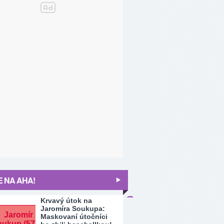
 NA AHA!
Krvavý útok na
Jaromíra Soukupa:
Maskovaní útočníci