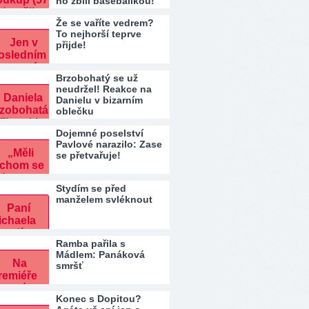
ho zbili baseballkou!
Že se vaříte vedrem?
To nejhorší teprve
přijde!
Brzobohatý se už
neudržel! Reakce na
Danielu v bizarním
oblečku
Dojemné poselství
Pavlové narazilo: Zase
se přetvařuje!
Stydím se před
manželem svléknout
Ramba pařila s
Mádlem: Panáková
smršť
Konec s Dopitou?