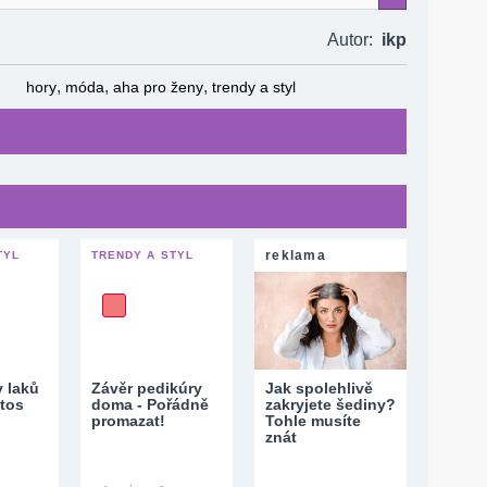
naším fanouškem na Facebooku!
Autor:
ikp
,
,
,
hory
móda
aha pro ženy
trendy a styl
reklama
TYL
TRENDY A STYL
y laků
Závěr pedikúry
Jak spolehlivě
etos
doma - Pořádně
zakryjete šediny?
promazat!
Tohle musíte
znát