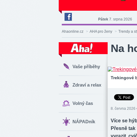
Pátek
7. srpna 2026
Deník
Aha!
Ahaonline.cz
>
AHA pro ženy
>
Trendy a st
na
Facebooku
Na ho
Vaše příběhy
Trekingové 
Zdraví a relax
Volný čas
8. června 2026 
Více se hýba
NÁPADník
Přesně tak s
vyrazit, cv