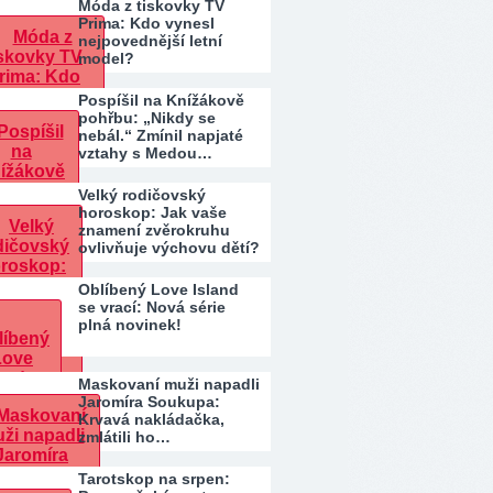
Móda z tiskovky TV
Prima: Kdo vynesl
nejpovednější letní
model?
Pospíšil na Knížákově
pohřbu: „Nikdy se
nebál.“ Zmínil napjaté
vztahy s Medou…
Velký rodičovský
horoskop: Jak vaše
znamení zvěrokruhu
ovlivňuje výchovu dětí?
Oblíbený Love Island
se vrací: Nová série
plná novinek!
Maskovaní muži napadli
Jaromíra Soukupa:
Krvavá nakládačka,
zmlátili ho…
Tarotskop na srpen: