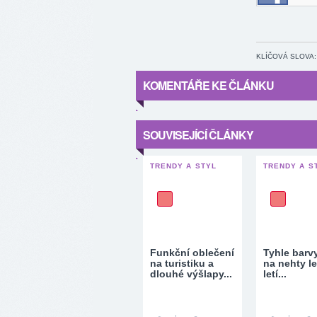
Staňte se 
KLÍČOVÁ SLOVA:
KOMENTÁŘE KE ČLÁNKU
SOUVISEJÍCÍ ČLÁNKY
TRENDY A STYL
TRENDY A S
Funkční oblečení
Tyhle barv
na turistiku a
na nehty l
dlouhé výšlapy...
letí...