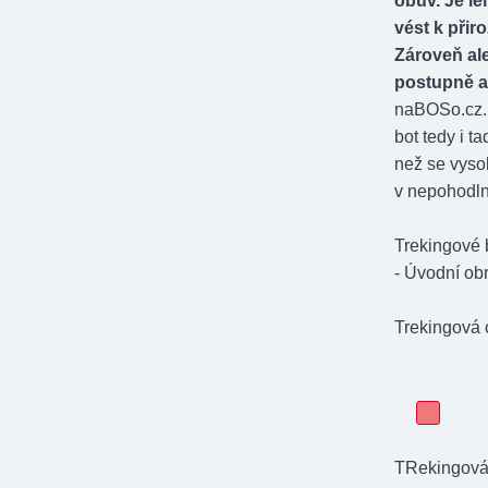
obuv. Je le
vést k přir
Zároveň ale
postupně a 
naBOSo.cz. S
bot tedy i t
než se vysok
v nepohodln
Trekingové 
- Úvodní ob
Trekingová 
TRekingová