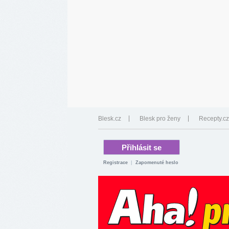
Blesk.cz
Blesk pro ženy
Recepty.cz
Registrace
|
Zapomenuté heslo