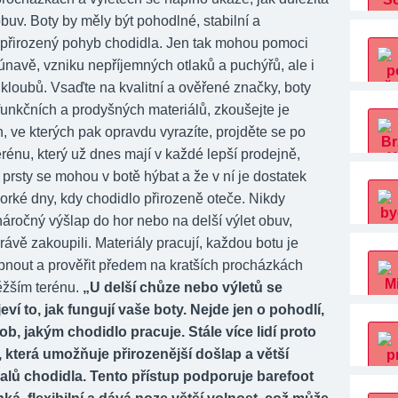
buv. Boty by měly být pohodlné, stabilní a
 přirozený pohyb chodidla. Jen tak mohou pomoci
únavě, vzniku nepříjemných otlaků a puchýřů, ale i
kloubů. Vsaďte na kvalitní a ověřené značky, boty
funkčních a prodyšných materiálů, zkoušejte je
 ve kterých pak opravdu vyrazíte, projděte se po
rénu, který už dnes mají v každé lepší prodejně,
e prsty se mohou v botě hýbat a že v ní je dostatek
horké dny, kdy chodidlo přirozeně oteče. Nikdy
áročný výšlap do hor nebo na delší výlet obuv,
právě zakoupili. Materiály pracují, každou botu je
ápnout a prověřit předem na kratších procházkách
ěžším terénu.
„U delší chůze nebo výletů se
eví to, jak fungují vaše boty. Nejde jen o pohodlí,
sob, jakým chodidlo pracuje. Stále více lidí proto
 která umožňuje přirozenější došlap a větší
alů chodidla. Tento přístup podporuje barefoot