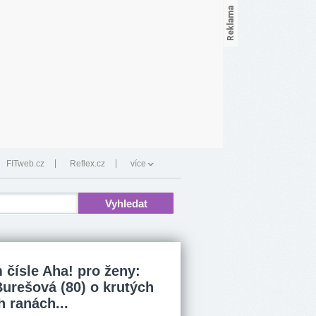
FITweb.cz
Reflex.cz
více
 čísle Aha! pro ženy:
Burešová (80) o krutých
h ranách...