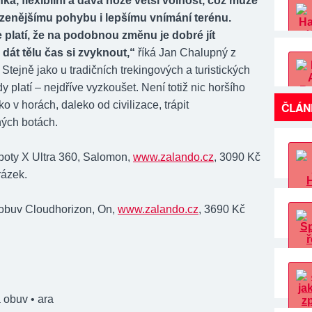
hká, flexibilní a dává noze větší volnost, což může
ozenějšímu pohybu i lepšímu vnímání terénu.
 platí, že na podobnou změnu je dobré jít
dát tělu čas si zvyknout,“
říká Jan Chalupný z
tejně jako u tradičních trekingových a turistických
ady platí – nejdříve vyzkoušet. Není totiž nic horšího
o v horách, daleko od civilizace, trápit
ČLÁN
ých botách.
boty X Ultra 360, Salomon,
www.zalando.cz
, 3090 Kč
rázek.
obuv Cloudhorizon, On,
www.zalando.cz
, 3690 Kč
 obuv
• ara