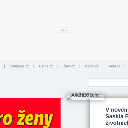
Maminka.cz
Dáma.cz
Ženy.cz
iSport.cz
Auto.cz
V novém
Saskia 
životníc