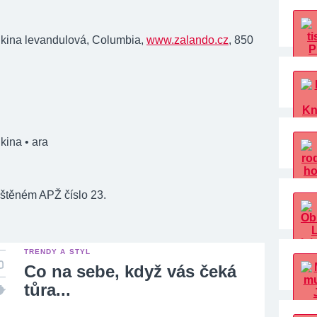
kina levandulová, Columbia,
www.zalando.cz
, 850
kina
• ara
tištěném APŽ číslo 23.
TRENDY A STYL
Co na sebe, když vás čeká
tůra...