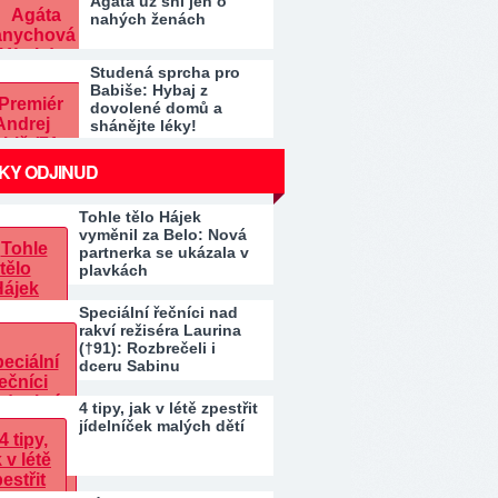
Agáta už sní jen o
nahých ženách
Studená sprcha pro
Babiše: Hybaj z
dovolené domů a
shánějte léky!
KY ODJINUD
Tohle tělo Hájek
vyměnil za Belo: Nová
partnerka se ukázala v
plavkách
Speciální řečníci nad
rakví režiséra Laurina
(†91): Rozbrečeli i
dceru Sabinu
4 tipy, jak v létě zpestřit
jídelníček malých dětí