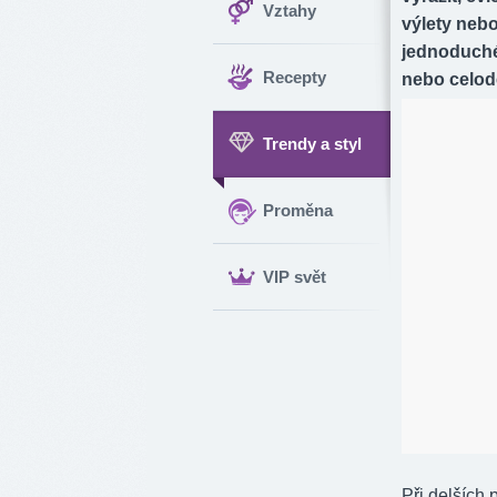
Vztahy
výlety nebo
jednoduché
Recepty
nebo celode
Trendy a styl
Proměna
VIP svět
Při delších 