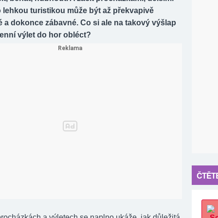
 lehkou turistikou může být až překvapivě
 a dokonce zábavné. Co si ale na takový výšlap
nní výlet do hor obléct?
ČTĚTE
procházkách a výletech se naplno ukáže, jak důležitá