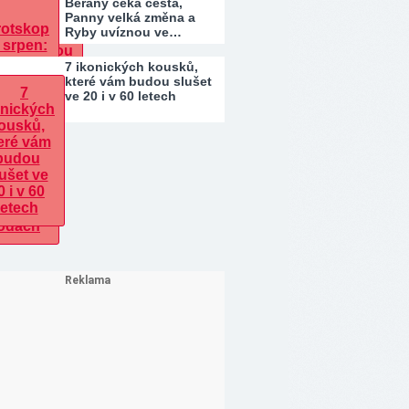
Berany čeká cesta,
Panny velká změna a
Ryby uvíznou ve…
7 ikonických kousků,
které vám budou slušet
ve 20 i v 60 letech