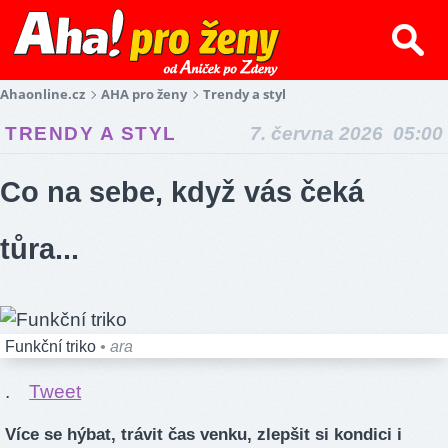
Ahaonline.cz
AHA pro ženy
Trendy a styl
TRENDY A STYL
7. června 2026 05:00
Co na sebe, když vás čeká
tůra...
Funkční triko
• ara
.
Tweet
Více se hýbat, trávit čas venku, zlepšit si kondici i