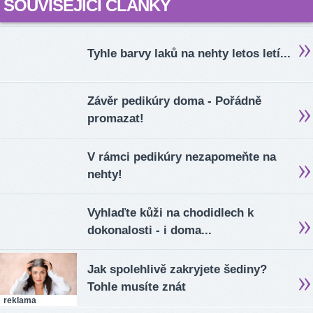
SOUVISEJÍCÍ ČLÁNKY
Tyhle barvy laků na nehty letos letí...
Závěr pedikúry doma - Pořádně
promazat!
V rámci pedikúry nezapomeňte na
nehty!
Vyhlaďte kůži na chodidlech k
dokonalosti - i doma...
Jak spolehlivě zakryjete šediny?
Tohle musíte znát
reklama