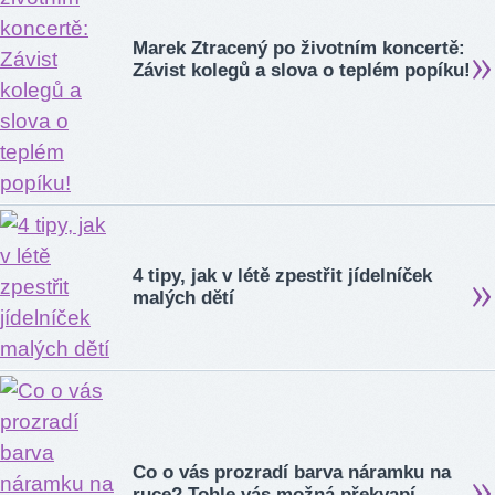
Marek Ztracený po životním koncertě:
Závist kolegů a slova o teplém popíku!
4 tipy, jak v létě zpestřit jídelníček
malých dětí
Co o vás prozradí barva náramku na
ruce? Tohle vás možná překvapí