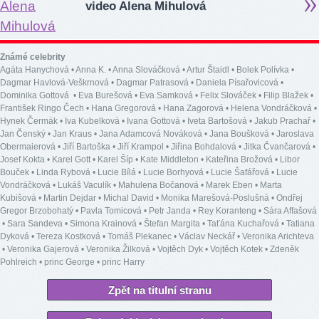
video Alena Mihulová
Známé celebrity
Agáta Hanychová
•
Anna K.
•
Anna Slováčková
•
Artur Štaidl
•
Bolek Polívka
•
Dagmar Havlová-Veškrnová
•
Dagmar Patrasová
•
Daniela Písařovicová
•
Dominika Gottová
•
Eva Burešová
•
Eva Samková
•
Felix Slováček
•
Filip Blažek
•
František Ringo Čech
•
Hana Gregorová
•
Hana Zagorová
•
Helena Vondráčková
•
Hynek Čermák
•
Iva Kubelková
•
Ivana Gottová
•
Iveta Bartošová
•
Jakub Prachař
•
Jan Čenský
•
Jan Kraus
•
Jana Adamcová Nováková
•
Jana Boušková
•
Jaroslava
Obermaierová
•
Jiří Bartoška
•
Jiří Krampol
•
Jiřina Bohdalová
•
Jitka Čvančarová
•
Josef Kokta
•
Karel Gott
•
Karel Šíp
•
Kate Middleton
•
Kateřina Brožová
•
Libor
Bouček
•
Linda Rybová
•
Lucie Bílá
•
Lucie Borhyová
•
Lucie Šafářová
•
Lucie
Vondráčková
•
Lukáš Vaculík
•
Mahulena Bočanová
•
Marek Eben
•
Marta
Kubišová
•
Martin Dejdar
•
Michal David
•
Monika Marešová-Poslušná
•
Ondřej
Gregor Brzobohatý
•
Pavla Tomicová
•
Petr Janda
•
Rey Koranteng
•
Sára Affašová
•
Sara Sandeva
•
Simona Krainová
•
Štefan Margita
•
Taťána Kuchařová
•
Tatiana
Dyková
•
Tereza Kostková
•
Tomáš Plekanec
•
Václav Neckář
•
Veronika Arichteva
•
Veronika Gajerová
•
Veronika Žilková
•
Vojtěch Dyk
•
Vojtěch Kotek
•
Zdeněk
Pohlreich
•
princ George
•
princ Harry
Zpět na titulní stranu