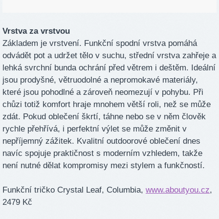
Vrstva za vrstvou
Základem je vrstvení. Funkční spodní vrstva pomáhá
odvádět pot a udržet tělo v suchu, střední vrstva zahřeje a
lehká svrchní bunda ochrání před větrem i deštěm. Ideální
jsou prodyšné, větruodolné a nepromokavé materiály,
které jsou pohodlné a zároveň neomezují v pohybu. Při
chůzi totiž komfort hraje mnohem větší roli, než se může
zdát. Pokud oblečení škrtí, táhne nebo se v něm člověk
rychle přehřívá, i perfektní výlet se může změnit v
nepříjemný zážitek. Kvalitní outdoorové oblečení dnes
navíc spojuje praktičnost s moderním vzhledem, takže
není nutné dělat kompromisy mezi stylem a funkčností.
Funkční tričko Crystal Leaf, Columbia,
www.aboutyou.cz
,
2479 Kč