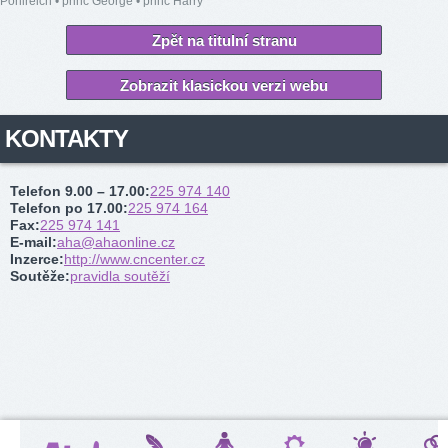
Pohlreich
•
princ George
•
princ Harry
Zpět na titulní stranu
Zobrazit klasickou verzi webu
KONTAKTY
Telefon 9.00 – 17.00
:
225 974 140
Telefon po 17.00
:
225 974 164
Fax
:
225 974 141
E-mail
:
aha@ahaonline.cz
Inzerce
:
http://www.cncenter.cz
Soutěže
:
pravidla soutěží