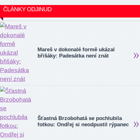
ČLÁNKY ODJINUD
Mareš v dokonalé formě ukázal
břišáky: Padesátka není znát
Šťastná Brzobohatá se pochlubila
fotkou: Ondřej si neodpustil rýpanec