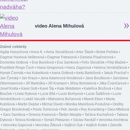
video Alena Mihulová
Známé celebrity
Agáta Hanychová
•
Anna K.
•
Anna Slováčková
•
Artur Štaidl
•
Bolek Polívka
•
Dagmar Havlová-Veškrnová
•
Dagmar Patrasová
•
Daniela Písařovicová
•
Dominika Gottová
•
Eva Burešová
•
Eva Samková
•
Felix Slováček
•
Filip Blažek
•
František Ringo Čech
•
Hana Gregorová
•
Hana Zagorová
•
Helena Vondráčková
•
Hynek Čermák
•
Iva Kubelková
•
Ivana Gottová
•
Iveta Bartošová
•
Jakub Prachař
•
Jan Čenský
•
Jan Kraus
•
Jana Adamcová Nováková
•
Jana Boušková
•
Jaroslava
Obermaierová
•
Jiří Bartoška
•
Jiří Krampol
•
Jiřina Bohdalová
•
Jitka Čvančarová
•
Josef Kokta
•
Karel Gott
•
Karel Šíp
•
Kate Middleton
•
Kateřina Brožová
•
Libor
Bouček
•
Linda Rybová
•
Lucie Bílá
•
Lucie Borhyová
•
Lucie Šafářová
•
Lucie
Vondráčková
•
Lukáš Vaculík
•
Mahulena Bočanová
•
Marek Eben
•
Marta
Kubišová
•
Martin Dejdar
•
Michal David
•
Monika Marešová-Poslušná
•
Ondřej
Gregor Brzobohatý
•
Pavla Tomicová
•
Petr Janda
•
Rey Koranteng
•
Sára Affašová
•
Sara Sandeva
•
Simona Krainová
•
Štefan Margita
•
Taťána Kuchařová
•
Tatiana
Dyková
•
Tereza Kostková
•
Tomáš Plekanec
•
Václav Neckář
•
Veronika Arichteva
•
Veronika Gajerová
•
Veronika Žilková
•
Vojtěch Dyk
•
Vojtěch Kotek
•
Zdeněk