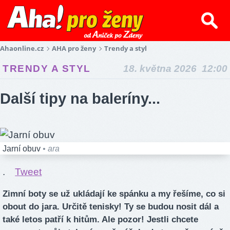
Ahaonline.cz
AHA pro ženy
Trendy a styl
TRENDY A STYL
18. května 2026 12:00
Další tipy na baleríny...
Jarní obuv
• ara
.
Tweet
Zimní boty se už ukládají ke spánku a my řešíme, co si
obout do jara. Určitě tenisky! Ty se budou nosit dál a
také letos patří k hitům. Ale pozor! Jestli chcete