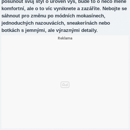
posunout svůj styl o úroveň výš, bude to o něco méně
komfortní, ale o to víc vyniknete a zazáříte. Nebojte se
sáhnout pro změnu po módních mokasínech,
jednoduchých nazouvácích, sneakerínách nebo
botkách s jemnými, ale výraznými detaily.