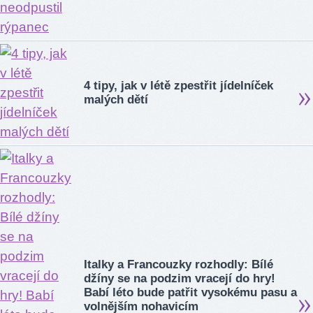
4 tipy, jak v létě zpestřit jídelníček
malých dětí
Italky a Francouzky rozhodly: Bílé
džíny se na podzim vracejí do hry!
Babí léto bude patřit vysokému pasu a
volnějším nohavicím