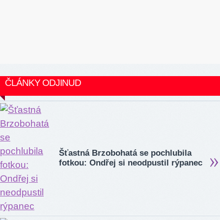
ČLÁNKY ODJINUD
Šťastná Brzobohatá se pochlubila
fotkou: Ondřej si neodpustil rýpanec