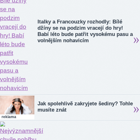
Italky a Francouzky rozhodly: Bílé
džíny se na podzim vracejí do hry!
Babí léto bude patřit vysokému pasu a
volnějším nohavicím
Jak spolehlivě zakryjete šediny? Tohle
musíte znát
reklama