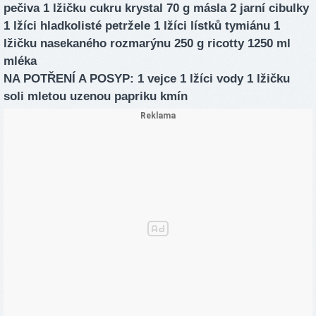
pečiva 1 lžičku cukru krystal 70 g másla 2 jarní cibulky
1 lžíci hladkolisté petržele 1 lžíci lístků tymiánu 1
lžičku nasekaného rozmarýnu 250 g ricotty 1250 ml
mléka
NA POTŘENÍ A POSYP: 1 vejce 1 lžíci vody 1 lžičku
soli mletou uzenou papriku kmín