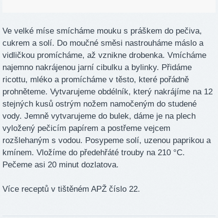
Ve velké míse smícháme mouku s práškem do pečiva,
cukrem a solí. Do moučné směsi nastrouháme máslo a
vidličkou promícháme, až vznikne drobenka. Vmícháme
najemno nakrájenou jarní cibulku a bylinky. Přidáme
ricottu, mléko a promícháme v těsto, které pořádně
prohněteme. Vytvarujeme obdélník, který nakrájíme na 12
stejných kusů ostrým nožem namočeným do studené
vody. Jemně vytvarujeme do bulek, dáme je na plech
vyložený pečicím papírem a postřeme vejcem
rozšlehaným s vodou. Posypeme solí, uzenou paprikou a
kmínem. Vložíme do předehřáté trouby na 210 °C.
Pečeme asi 20 minut dozlatova.
Více receptů v tištěném APŽ číslo 22.