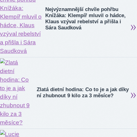
Nejvýznamnější chvíle pohřbu
Knížáka: Klempíř mluvil o hádce,
Klaus vzýval rebelství a přišla i
Sára Saudková
Zlatá dietní hodina: Co to je a jak díky
ní zhubnout 9 kilo za 3 měsíce?