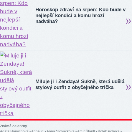
Horoskop zdraví na srpen: Kdo bude v
nejlepší kondici a komu hrozí
nadváha?
Miluje ji i Zendaya! Sukně, která udělá
stylový outfit z obyčejného trička
Známé celebrity
Agáta Hanychová
•
Anna K.
•
Anna Slováčková
•
Artur Štaidl
•
Bolek Polívka
•