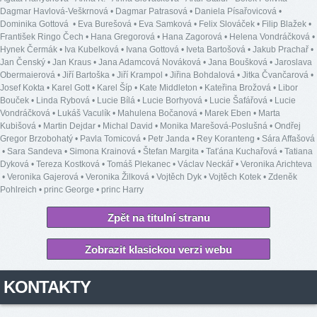
Dagmar Havlová-Veškrnová
•
Dagmar Patrasová
•
Daniela Písařovicová
•
Dominika Gottová
•
Eva Burešová
•
Eva Samková
•
Felix Slováček
•
Filip Blažek
•
František Ringo Čech
•
Hana Gregorová
•
Hana Zagorová
•
Helena Vondráčková
•
Hynek Čermák
•
Iva Kubelková
•
Ivana Gottová
•
Iveta Bartošová
•
Jakub Prachař
•
Jan Čenský
•
Jan Kraus
•
Jana Adamcová Nováková
•
Jana Boušková
•
Jaroslava
Obermaierová
•
Jiří Bartoška
•
Jiří Krampol
•
Jiřina Bohdalová
•
Jitka Čvančarová
•
Josef Kokta
•
Karel Gott
•
Karel Šíp
•
Kate Middleton
•
Kateřina Brožová
•
Libor
Bouček
•
Linda Rybová
•
Lucie Bílá
•
Lucie Borhyová
•
Lucie Šafářová
•
Lucie
Vondráčková
•
Lukáš Vaculík
•
Mahulena Bočanová
•
Marek Eben
•
Marta
Kubišová
•
Martin Dejdar
•
Michal David
•
Monika Marešová-Poslušná
•
Ondřej
Gregor Brzobohatý
•
Pavla Tomicová
•
Petr Janda
•
Rey Koranteng
•
Sára Affašová
•
Sara Sandeva
•
Simona Krainová
•
Štefan Margita
•
Taťána Kuchařová
•
Tatiana
Dyková
•
Tereza Kostková
•
Tomáš Plekanec
•
Václav Neckář
•
Veronika Arichteva
•
Veronika Gajerová
•
Veronika Žilková
•
Vojtěch Dyk
•
Vojtěch Kotek
•
Zdeněk
Pohlreich
•
princ George
•
princ Harry
Zpět na titulní stranu
Zobrazit klasickou verzi webu
KONTAKTY