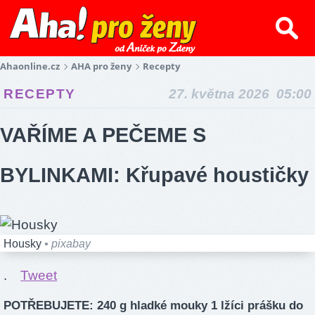
Ahaonline.cz
AHA pro ženy
Recepty
RECEPTY
27. května 2026 05:00
VAŘÍME A PEČEME S
BYLINKAMI: Křupavé houstičky
Housky
• pixabay
.
Tweet
POTŘEBUJETE: 240 g hladké mouky 1 lžíci prášku do