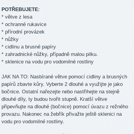
POTŘEBUJETE:
* větve z lesa
* ochranné rukavice
* přírodní provázek
* nůžky
* cidlinu a brusné papíry
* zahradnické nůžky, případně malou pilku.
* sklenice na vodu pro vodomilné rostliny
JAK NA TO: Nasbírané větve pomocí cidliny a brusných
papírů zbavte kůry. Vyberte 2 dlouhé a využijte je jako
bočnice. Ostatní nařezejte nebo nastřihejte na stejně
dlouhé díly, ty budou tvořit stupně. Kratší větve
připevňujte na dlouhé (bočnice) pomocí úvazu z režného
provazu. Nakonec na žebřík přivažte ještě sklenici na
vodu pro vodomilné rostliny.