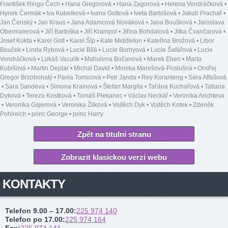
František Ringo Čech
•
Hana Gregorová
•
Hana Zagorová
•
Helena Vondráčková
•
Hynek Čermák
•
Iva Kubelková
•
Ivana Gottová
•
Iveta Bartošová
•
Jakub Prachař
•
Jan Čenský
•
Jan Kraus
•
Jana Adamcová Nováková
•
Jana Boušková
•
Jaroslava
Obermaierová
•
Jiří Bartoška
•
Jiří Krampol
•
Jiřina Bohdalová
•
Jitka Čvančarová
•
Josef Kokta
•
Karel Gott
•
Karel Šíp
•
Kate Middleton
•
Kateřina Brožová
•
Libor
Bouček
•
Linda Rybová
•
Lucie Bílá
•
Lucie Borhyová
•
Lucie Šafářová
•
Lucie
Vondráčková
•
Lukáš Vaculík
•
Mahulena Bočanová
•
Marek Eben
•
Marta
Kubišová
•
Martin Dejdar
•
Michal David
•
Monika Marešová-Poslušná
•
Ondřej
Gregor Brzobohatý
•
Pavla Tomicová
•
Petr Janda
•
Rey Koranteng
•
Sára Affašová
•
Sara Sandeva
•
Simona Krainová
•
Štefan Margita
•
Taťána Kuchařová
•
Tatiana
Dyková
•
Tereza Kostková
•
Tomáš Plekanec
•
Václav Neckář
•
Veronika Arichteva
•
Veronika Gajerová
•
Veronika Žilková
•
Vojtěch Dyk
•
Vojtěch Kotek
•
Zdeněk
Pohlreich
•
princ George
•
princ Harry
Zpět na titulní stranu
Zobrazit klasickou verzi webu
KONTAKTY
Telefon 9.00 – 17.00
:
225 974 140
Telefon po 17.00
:
225 974 164
Fax
:
225 974 141