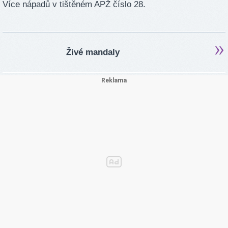
Více nápadů v tištěném APŽ číslo 28.
Živé mandaly