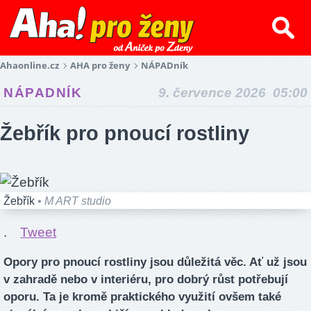
Ahaonline.cz
AHA pro ženy
NÁPADník
NÁPADNÍK
9. července 2026 05:00
Žebřík pro pnoucí rostliny
Žebřík
• M ART studio
.
Tweet
Opory pro pnoucí rostliny jsou důležitá věc. Ať už jsou
v zahradě nebo v interiéru, pro dobrý růst potřebují
oporu. Ta je kromě praktického využití ovšem také