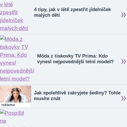
4 tipy, jak v létě zpestřit jídelníček
malých dětí
Móda z tiskovky TV Prima: Kdo
vynesl nejpovednější letní model?
Jak spolehlivě zakryjete šediny? Tohle
musíte znát
reklama