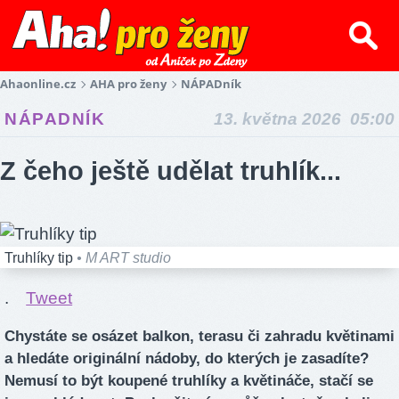
Ahaonline.cz
AHA pro ženy
NÁPADník
NÁPADNÍK
13. května 2026 05:00
Z čeho ještě udělat truhlík...
Truhlíky tip
• M ART studio
.
Tweet
Chystáte se osázet balkon, terasu či zahradu květinami
a hledáte originální nádoby, do kterých je zasadíte?
Nemusí to být koupené truhlíky a květináče, stačí se