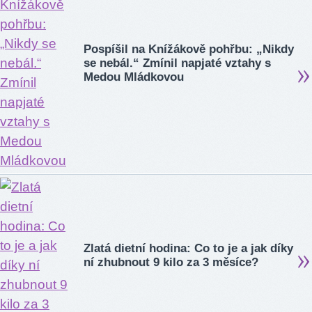
Pospíšil na Knížákově pohřbu: „Nikdy
se nebál.“ Zmínil napjaté vztahy s
Medou Mládkovou
Zlatá dietní hodina: Co to je a jak díky
ní zhubnout 9 kilo za 3 měsíce?