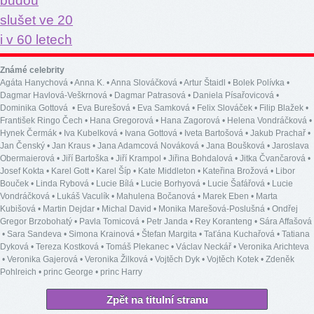
Známé celebrity
Agáta Hanychová
•
Anna K.
•
Anna Slováčková
•
Artur Štaidl
•
Bolek Polívka
•
Dagmar Havlová-Veškrnová
•
Dagmar Patrasová
•
Daniela Písařovicová
•
Dominika Gottová
•
Eva Burešová
•
Eva Samková
•
Felix Slováček
•
Filip Blažek
•
František Ringo Čech
•
Hana Gregorová
•
Hana Zagorová
•
Helena Vondráčková
•
Hynek Čermák
•
Iva Kubelková
•
Ivana Gottová
•
Iveta Bartošová
•
Jakub Prachař
•
Jan Čenský
•
Jan Kraus
•
Jana Adamcová Nováková
•
Jana Boušková
•
Jaroslava
Obermaierová
•
Jiří Bartoška
•
Jiří Krampol
•
Jiřina Bohdalová
•
Jitka Čvančarová
•
Josef Kokta
•
Karel Gott
•
Karel Šíp
•
Kate Middleton
•
Kateřina Brožová
•
Libor
Bouček
•
Linda Rybová
•
Lucie Bílá
•
Lucie Borhyová
•
Lucie Šafářová
•
Lucie
Vondráčková
•
Lukáš Vaculík
•
Mahulena Bočanová
•
Marek Eben
•
Marta
Kubišová
•
Martin Dejdar
•
Michal David
•
Monika Marešová-Poslušná
•
Ondřej
Gregor Brzobohatý
•
Pavla Tomicová
•
Petr Janda
•
Rey Koranteng
•
Sára Affašová
•
Sara Sandeva
•
Simona Krainová
•
Štefan Margita
•
Taťána Kuchařová
•
Tatiana
Dyková
•
Tereza Kostková
•
Tomáš Plekanec
•
Václav Neckář
•
Veronika Arichteva
•
Veronika Gajerová
•
Veronika Žilková
•
Vojtěch Dyk
•
Vojtěch Kotek
•
Zdeněk
Pohlreich
•
princ George
•
princ Harry
Zpět na titulní stranu