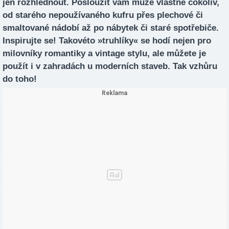
jen rozhlédnout. Posloužit vám může vlastně cokoliv,
od starého nepoužívaného kufru přes plechové či
smaltované nádobí až po nábytek či staré spotřebiče.
Inspirujte se! Takovéto »truhlíky« se hodí nejen pro
milovníky romantiky a vintage stylu, ale můžete je
použít i v zahradách u moderních staveb. Tak vzhůru
do toho!